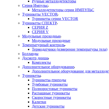
Ручные металлодетекторы
Серия Импульс
Металлодетекторы серии ИМПУЛЬС
Турникеты VECTOR
Турникеты серии VECTOR
Турникеты СПЕКТР
СЕРИЯ Z
СЕРИЯ V
Модульные проходные
Модульные проходные
Температурный контроль
Термодатчики (измерение температуры тела)
Болларды
Досмотр днища
Комплекты
Дополнительное оборудование
Дополнительное оборудование для металлоде
Турникеты
Турникеты-триподы
Тумбовые турникеты
Полноростовые турникеты
Распашные турникеты
Скоростные турникеты
Калитки
Детские турникеты