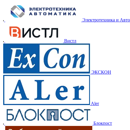
Электротехника и Авт
Вистл
ЭКСКОН
Aler
Блокпост