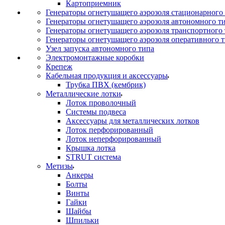
Картоприемник
Генераторы огнетушащего аэрозоля стационарного
Генераторы огнетушащего аэрозоля автономного т
Генераторы огнетушащего аэрозоля транспортного
Генераторы огнетушащего аэрозоля оперативного 
Узел запуска автономного типа
Электромонтажные коробки
Крепеж
Кабельная продукция и аксессуары
Трубка ПВХ (кембрик)
Металлические лотки
Лоток проволочный
Системы подвеса
Аксессуары для металлических лотков
Лоток перфорированный
Лоток неперфорированный
Крышка лотка
STRUT система
Метизы
Анкеры
Болты
Винты
Гайки
Шайбы
Шпильки