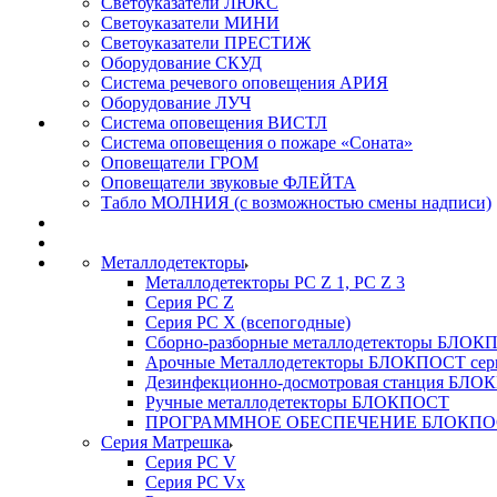
Светоуказатели ЛЮКС
Светоуказатели МИНИ
Светоуказатели ПРЕСТИЖ
Оборудование СКУД
Система речевого оповещения АРИЯ
Оборудование ЛУЧ
Система оповещения ВИСТЛ
Система оповещения о пожаре «Соната»
Оповещатели ГРОМ
Оповещатели звуковые ФЛЕЙТА
Табло МОЛНИЯ (с возможностью смены надписи)
Металлодетекторы
Металлодетекторы РС Z 1, PC Z 3
Серия РС Z
Серия РС X (всепогодные)
Сборно-разборные металлодетекторы БЛО
Арочные Металлодетекторы БЛОКПОСТ сер
Дезинфекционно-досмотровая станция БЛ
Ручные металлодетекторы БЛОКПОСТ
ПРОГРАММНОЕ ОБЕСПЕЧЕНИЕ БЛОКПО
Серия Матрешка
Серия PC V
Серия PC Vx