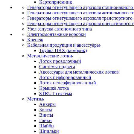
Картоприемник
Генераторы огнетушащего аэрозоля стационарного
Генераторы огнетушащего аэрозоля автономного т
Генераторы огнетушащего аэрозоля транспортного
Генераторы огнетушащего аэрозоля оперативного 
Узел запуска автономного типа
Электромонтажные коробки
Крепеж
Кабельная продукция и аксессуары
Трубка ПВХ (кембрик)
Металлические лотки
Лоток проволочный
Системы подвеса
Аксессуары для металлических лотков
Лоток перфорированный
Лоток неперфорированный
Крышка лотка
STRUT система
Метизы
Анкеры
Болты
Винты
Гайки
Шайбы
Шпильки