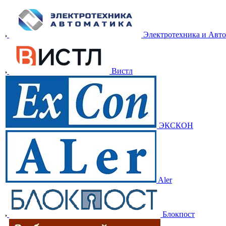
Электротехника и Авт
Вистл
ЭКСКОН
Aler
Блокпост