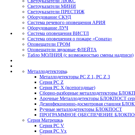
Светоуказатели ЛЮКС
Светоуказатели МИНИ
Светоуказатели ПРЕСТИЖ
Оборудование СКУД
Система речевого оповещения АРИЯ
Оборудование ЛУЧ
Система оповещения ВИСТЛ
Система оповещения о пожаре «Соната»
Оповещатели ГРОМ
Оповещатели звуковые ФЛЕЙТА
Табло МОЛНИЯ (с возможностью смены надписи)
Металлодетекторы
Металлодетекторы РС Z 1, PC Z 3
Серия РС Z
Серия РС X (всепогодные)
Сборно-разборные металлодетекторы БЛО
Арочные Металлодетекторы БЛОКПОСТ сер
Дезинфекционно-досмотровая станция БЛ
Ручные металлодетекторы БЛОКПОСТ
ПРОГРАММНОЕ ОБЕСПЕЧЕНИЕ БЛОКПО
Серия Матрешка
Серия PC V
Серия PC Vx