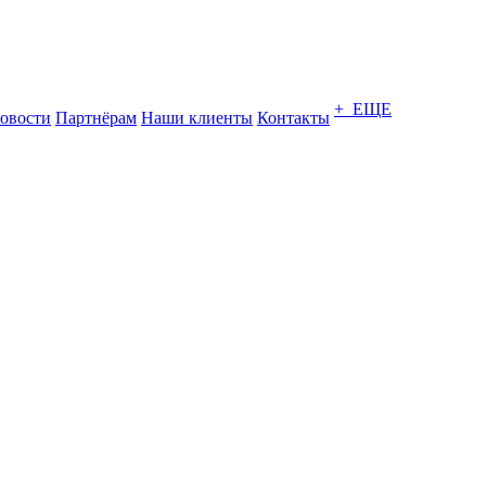
+ ЕЩЕ
овости
Партнёрам
Наши клиенты
Контакты