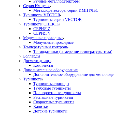
Ручные металлодетекторы
Серия Импульс
Металлодетекторы серии ИМПУЛЬС
Турникеты VECTOR
Турникеты серии VECTOR
Турникеты СПЕКТР
СЕРИЯ Z
СЕРИЯ V
Модульные проходные
Модульные проходные
Температурный контроль
Термодатчики (измерение температуры тела)
Болларды
Досмотр днища
Комплекты
Дополнительное оборудование
Дополнительное оборудование для металлоде
Турникеты
Турникеты-триподы
Тумбовые турникеты
Полноростовые турникеты
Распашные турникеты
Скоростные турникеты
Калитки
Детские турникеты