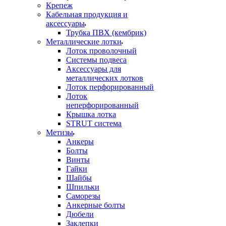
Крепеж
Кабельная продукция и
аксессуары
Трубка ПВХ (кембрик)
Металлические лотки
Лоток проволочный
Системы подвеса
Аксессуары для
металлических лотков
Лоток перфорированный
Лоток
неперфорированный
Крышка лотка
STRUT система
Метизы
Анкеры
Болты
Винты
Гайки
Шайбы
Шпильки
Саморезы
Анкерные болты
Дюбели
Заклепки