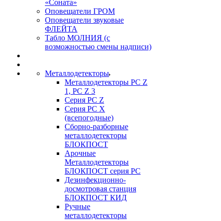
«Соната»
Оповещатели ГРОМ
Оповещатели звуковые
ФЛЕЙТА
Табло МОЛНИЯ (с
возможностью смены надписи)
Металлодетекторы
Металлодетекторы РС Z
1, PC Z 3
Серия РС Z
Серия РС X
(всепогодные)
Сборно-разборные
металлодетекторы
БЛОКПОСТ
Арочные
Металлодетекторы
БЛОКПОСТ серия РС
Дезинфекционно-
досмотровая станция
БЛОКПОСТ КИД
Ручные
металлодетекторы