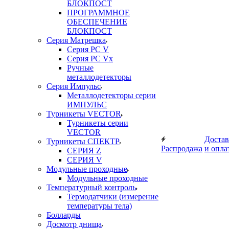
БЛОКПОСТ
ПРОГРАММНОЕ
ОБЕСПЕЧЕНИЕ
БЛОКПОСТ
Серия Матрешка
Серия PC V
Серия PC Vx
Ручные
металлодетекторы
Серия Импульс
Металлодетекторы серии
ИМПУЛЬС
Турникеты VECTOR
Турникеты серии
VECTOR
Достав
Турникеты СПЕКТР
Распродажа
и опла
СЕРИЯ Z
СЕРИЯ V
Модульные проходные
Модульные проходные
Температурный контроль
Термодатчики (измерение
температуры тела)
Болларды
Досмотр днища