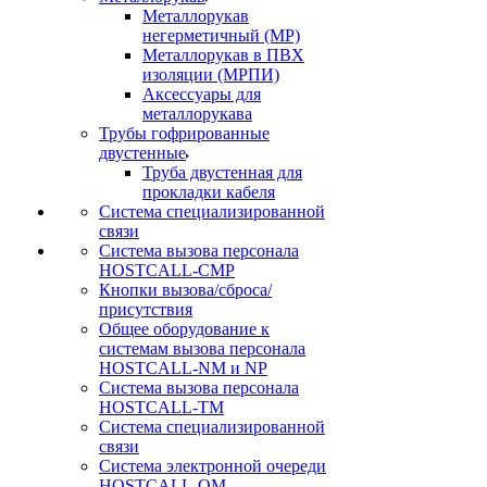
Металлорукав
негерметичный (МР)
Металлорукав в ПВХ
изоляции (МРПИ)
Аксессуары для
металлорукава
Трубы гофрированные
двустенные
Труба двустенная для
прокладки кабеля
Система специализированной
связи
Cистема вызова персонала
HOSTCALL-CMP
Кнопки вызова/сброса/
присутствия
Общее оборудование к
системам вызова персонала
HOSTCALL-NM и NP
Система вызова персонала
HOSTCALL-TM
Система специализированной
связи
Система электронной очереди
HOSTCALL-QM