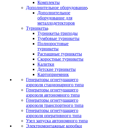
Комплекты
Дополнительное оборудование
Дополнительное
оборудование для
металлодетекторов
Турникеты
Турникеты-триподы
Тумбовые турникеты
Полноростовые
турникеты
Распашные турникеты
Скоростные турникеты
Калитки
Детские турникеты
Картоприемник
Генераторы огнетушащего
аэрозоля стационарного типа
Генераторы огнетушащего
аэрозоля автономного типа
Генераторы огнетушащего
аэрозоля транспортного типа
Генераторы огнетушащего
аэрозоля оперативного типа
Узел запуска автономного типа
Электромонтажные коробки