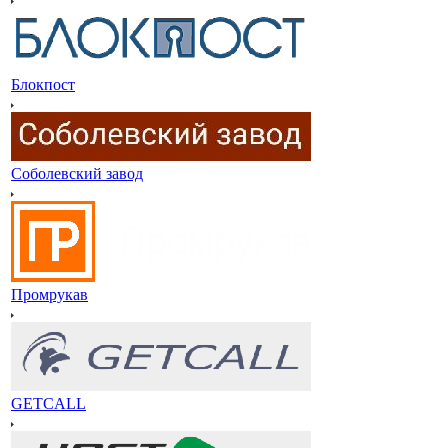
Блокпост
Соболевский завод
Промрукав
GETCALL