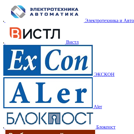
Электротехника и Авт
Вистл
ЭКСКОН
Aler
Блокпост