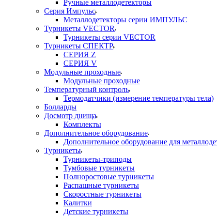
Ручные металлодетекторы
Серия Импульс
Металлодетекторы серии ИМПУЛЬС
Турникеты VECTOR
Турникеты серии VECTOR
Турникеты СПЕКТР
СЕРИЯ Z
СЕРИЯ V
Модульные проходные
Модульные проходные
Температурный контроль
Термодатчики (измерение температуры тела)
Болларды
Досмотр днища
Комплекты
Дополнительное оборудование
Дополнительное оборудование для металлоде
Турникеты
Турникеты-триподы
Тумбовые турникеты
Полноростовые турникеты
Распашные турникеты
Скоростные турникеты
Калитки
Детские турникеты