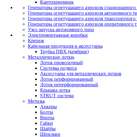
Картоприемник
Генераторы огнетушащего аэрозоля стационарного
Генераторы огнетушащего аэрозоля автономного т
Генераторы огнетушащего аэрозоля транспортного
Генераторы огнетушащего аэрозоля оперативного 
Узел запуска автономного типа
Электромонтажные коробки
Крепеж
Кабельная продукция и аксессуары
Трубка ПВХ (кембрик)
Металлические лотки
Лоток проволочный
Системы подвеса
Аксессуары для металлических лотков
Лоток перфорированный
Лоток неперфорированный
Крышка лотка
STRUT система
Метизы
Анкеры
Болты
Винты
Гайки
Шайбы
Шпильки