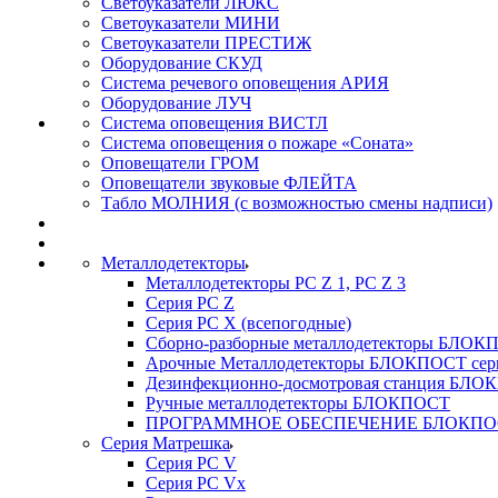
Светоуказатели ЛЮКС
Светоуказатели МИНИ
Светоуказатели ПРЕСТИЖ
Оборудование СКУД
Система речевого оповещения АРИЯ
Оборудование ЛУЧ
Система оповещения ВИСТЛ
Система оповещения о пожаре «Соната»
Оповещатели ГРОМ
Оповещатели звуковые ФЛЕЙТА
Табло МОЛНИЯ (с возможностью смены надписи)
Металлодетекторы
Металлодетекторы РС Z 1, PC Z 3
Серия РС Z
Серия РС X (всепогодные)
Сборно-разборные металлодетекторы БЛО
Арочные Металлодетекторы БЛОКПОСТ сер
Дезинфекционно-досмотровая станция БЛ
Ручные металлодетекторы БЛОКПОСТ
ПРОГРАММНОЕ ОБЕСПЕЧЕНИЕ БЛОКПО
Серия Матрешка
Серия PC V
Серия PC Vx