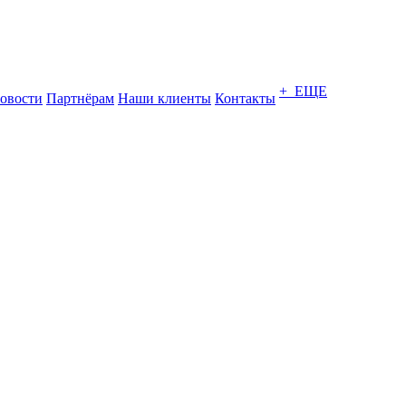
+ ЕЩЕ
овости
Партнёрам
Наши клиенты
Контакты