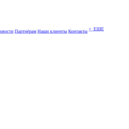
+ ЕЩЕ
овости
Партнёрам
Наши клиенты
Контакты