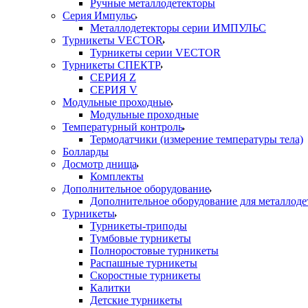
Ручные металлодетекторы
Серия Импульс
Металлодетекторы серии ИМПУЛЬС
Турникеты VECTOR
Турникеты серии VECTOR
Турникеты СПЕКТР
СЕРИЯ Z
СЕРИЯ V
Модульные проходные
Модульные проходные
Температурный контроль
Термодатчики (измерение температуры тела)
Болларды
Досмотр днища
Комплекты
Дополнительное оборудование
Дополнительное оборудование для металлоде
Турникеты
Турникеты-триподы
Тумбовые турникеты
Полноростовые турникеты
Распашные турникеты
Скоростные турникеты
Калитки
Детские турникеты