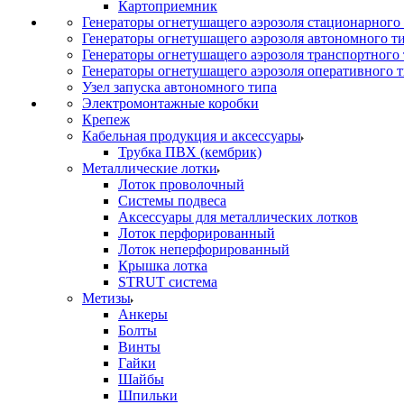
Картоприемник
Генераторы огнетушащего аэрозоля стационарного
Генераторы огнетушащего аэрозоля автономного т
Генераторы огнетушащего аэрозоля транспортного
Генераторы огнетушащего аэрозоля оперативного 
Узел запуска автономного типа
Электромонтажные коробки
Крепеж
Кабельная продукция и аксессуары
Трубка ПВХ (кембрик)
Металлические лотки
Лоток проволочный
Системы подвеса
Аксессуары для металлических лотков
Лоток перфорированный
Лоток неперфорированный
Крышка лотка
STRUT система
Метизы
Анкеры
Болты
Винты
Гайки
Шайбы
Шпильки