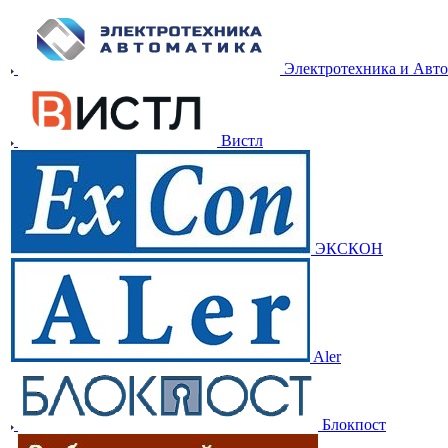
Электротехника и Авт
Вистл
ЭКСКОН
Aler
Блокпост