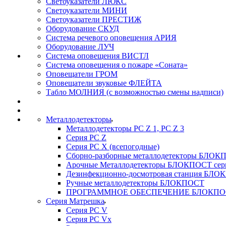
Светоуказатели ЛЮКС
Светоуказатели МИНИ
Светоуказатели ПРЕСТИЖ
Оборудование СКУД
Система речевого оповещения АРИЯ
Оборудование ЛУЧ
Система оповещения ВИСТЛ
Система оповещения о пожаре «Соната»
Оповещатели ГРОМ
Оповещатели звуковые ФЛЕЙТА
Табло МОЛНИЯ (с возможностью смены надписи)
Металлодетекторы
Металлодетекторы РС Z 1, PC Z 3
Серия РС Z
Серия РС X (всепогодные)
Сборно-разборные металлодетекторы БЛО
Арочные Металлодетекторы БЛОКПОСТ сер
Дезинфекционно-досмотровая станция БЛ
Ручные металлодетекторы БЛОКПОСТ
ПРОГРАММНОЕ ОБЕСПЕЧЕНИЕ БЛОКПО
Серия Матрешка
Серия PC V
Серия PC Vx