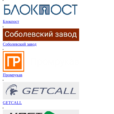
Блокпост
Соболевский завод
Промрукав
GETCALL