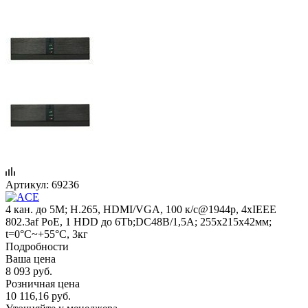
Артикул:
69236
4 кан. до 5M; H.265, HDMI/VGA, 100 к/с@1944p, 4хIEEE
802.3af PoE, 1 HDD до 6Tb;DC48В/1,5A; 255x215x42мм;
t=0°С~+55°С, 3кг
Подробности
Ваша цена
8 093
руб.
Розничная цена
10 116,16
руб.