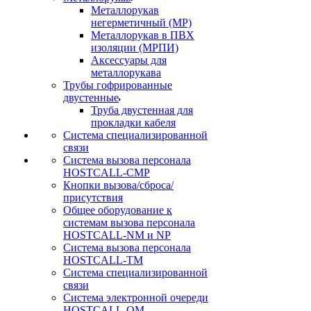
Металлорукав
негерметичный (МР)
Металлорукав в ПВХ
изоляции (МРПИ)
Аксессуары для
металлорукава
Трубы гофрированные
двустенные
Труба двустенная для
прокладки кабеля
Система специализированной
связи
Cистема вызова персонала
HOSTCALL-CMP
Кнопки вызова/сброса/
присутствия
Общее оборудование к
системам вызова персонала
HOSTCALL-NM и NP
Система вызова персонала
HOSTCALL-TM
Система специализированной
связи
Система электронной очереди
HOSTCALL-QM