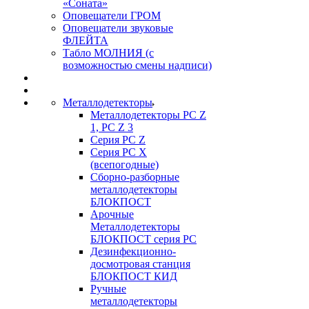
«Соната»
Оповещатели ГРОМ
Оповещатели звуковые
ФЛЕЙТА
Табло МОЛНИЯ (с
возможностью смены надписи)
Металлодетекторы
Металлодетекторы РС Z
1, PC Z 3
Серия РС Z
Серия РС X
(всепогодные)
Сборно-разборные
металлодетекторы
БЛОКПОСТ
Арочные
Металлодетекторы
БЛОКПОСТ серия РС
Дезинфекционно-
досмотровая станция
БЛОКПОСТ КИД
Ручные
металлодетекторы