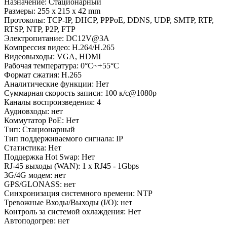
Назначение: Стационарный
Размеры: 255 x 215 x 42 mm
Протоколы: TCP-IP, DHCP, PPPoE, DDNS, UDP, SMTP, RTP,
RTSP, NTP, P2P, FTP
Электропитание: DC12V@3A
Компрессия видео: H.264/H.265
Видеовыходы: VGA, HDMI
Рабочая температура: 0°C~+55°C
Формат сжатия: H.265
Аналитические функции: Нет
Суммарная скорость записи: 100 к/с@1080p
Каналы воспроизведения: 4
Аудиовходы: нет
Коммутатор PoE: Нет
Тип: Стационарный
Тип поддерживаемого сигнала: IP
Статистика: Нет
Поддержка Hot Swap: Нет
RJ-45 выходы (WAN): 1 x RJ45 - 1Gbps
3G/4G модем: нет
GPS/GLONASS: нет
Синхронизация системного времени: NTP
Тревожные Входы/Выходы (I/O): нет
Контроль за системой охлаждения: Нет
Автоподогрев: нет