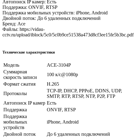
Автопоиск IP камер: Есть
Поддержка: ONVIF, RTSP
Поддержка мобильных устройств: iPhone, Android
Двойной поток: До 6 удаленных подключений
Бренд: Ace
Файлы: https://vidau-
cctv.ru/upload/iblock/5c0/5c0b9ce51538a473d8cf3ee15fe5b3bc.pdf
Технические характеристики
Модель
ACE-3104P
Суммарная
100 к/с@1080p
скорость записи
Формат сжатия
H.265
TCP-IP, DHCP, PPPoE, DDNS, UDP,
Протоколы
SMTP, RTP, RTSP, NTP, P2P, FTP
Автопоиск IP камер
Есть
Поддержка
ONVIF, RTSP
Поддержка
мобильных
iPhone, Android
устройств
Двойной поток
До 6 удаленных подключений