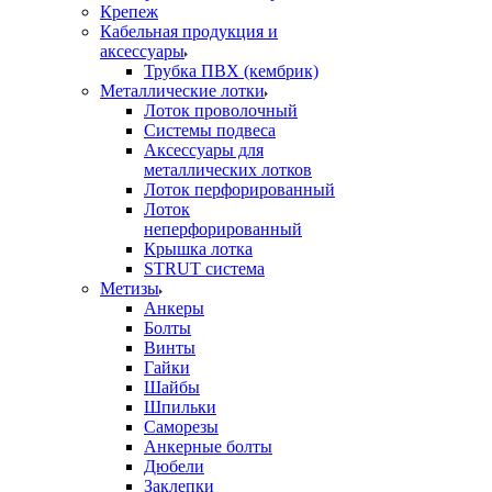
Крепеж
Кабельная продукция и
аксессуары
Трубка ПВХ (кембрик)
Металлические лотки
Лоток проволочный
Системы подвеса
Аксессуары для
металлических лотков
Лоток перфорированный
Лоток
неперфорированный
Крышка лотка
STRUT система
Метизы
Анкеры
Болты
Винты
Гайки
Шайбы
Шпильки
Саморезы
Анкерные болты
Дюбели
Заклепки