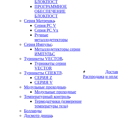
БЛОКПОСТ
ПРОГРАММНОЕ
ОБЕСПЕЧЕНИЕ
БЛОКПОСТ
Серия Матрешка
Серия PC V
Серия PC Vx
Ручные
металлодетекторы
Серия Импульс
Металлодетекторы серии
ИМПУЛЬС
Турникеты VECTOR
Турникеты серии
VECTOR
Достав
Турникеты СПЕКТР
Распродажа
и опла
СЕРИЯ Z
СЕРИЯ V
Модульные проходные
Модульные проходные
Температурный контроль
Термодатчики (измерение
температуры тела)
Болларды
Досмотр днища