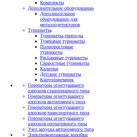
Комплекты
Дополнительное оборудование
Дополнительное
оборудование для
металлодетекторов
Турникеты
Турникеты-триподы
Тумбовые турникеты
Полноростовые
турникеты
Распашные турникеты
Скоростные турникеты
Калитки
Детские турникеты
Картоприемник
Генераторы огнетушащего
аэрозоля стационарного типа
Генераторы огнетушащего
аэрозоля автономного типа
Генераторы огнетушащего
аэрозоля транспортного типа
Генераторы огнетушащего
аэрозоля оперативного типа
Узел запуска автономного типа
Электромонтажные коробки