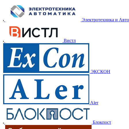
Электротехника и Авт
Вистл
ЭКСКОН
Aler
Блокпост