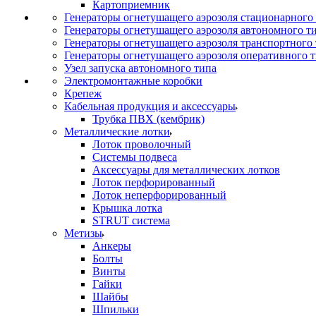
Картоприемник
Генераторы огнетушащего аэрозоля стационарного
Генераторы огнетушащего аэрозоля автономного т
Генераторы огнетушащего аэрозоля транспортного
Генераторы огнетушащего аэрозоля оперативного 
Узел запуска автономного типа
Электромонтажные коробки
Крепеж
Кабельная продукция и аксессуары
Трубка ПВХ (кембрик)
Металлические лотки
Лоток проволочный
Системы подвеса
Аксессуары для металлических лотков
Лоток перфорированный
Лоток неперфорированный
Крышка лотка
STRUT система
Метизы
Анкеры
Болты
Винты
Гайки
Шайбы
Шпильки