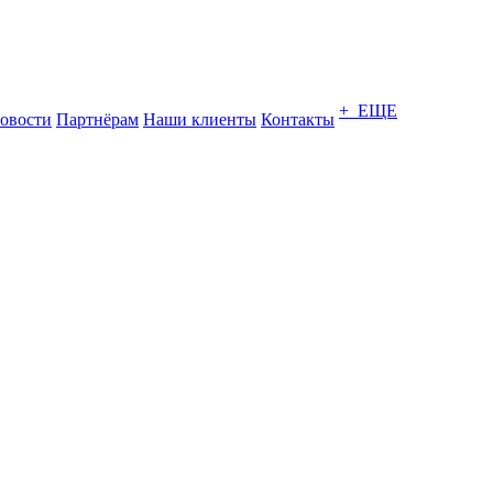
+ ЕЩЕ
овости
Партнёрам
Наши клиенты
Контакты