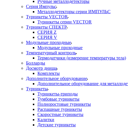
Ручные металлодетекторы
Серия Импульс
Металлодетекторы серии ИМПУЛЬС
Турникеты VECTOR
Турникеты серии VECTOR
Турникеты СПЕКТР
СЕРИЯ Z
СЕРИЯ V
Модульные проходные
Модульные проходные
Температурный контроль
Термодатчики (измерение температуры тела)
Болларды
Досмотр днища
Комплекты
Дополнительное оборудование
Дополнительное оборудование для металлоде
Турникеты
Турникеты-триподы
Тумбовые турникеты
Полноростовые турникеты
Распашные турникеты
Скоростные турникеты
Калитки
Детские турникеты