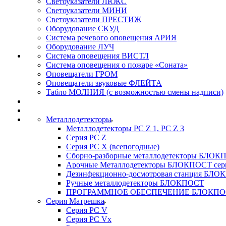
Светоуказатели ЛЮКС
Светоуказатели МИНИ
Светоуказатели ПРЕСТИЖ
Оборудование СКУД
Система речевого оповещения АРИЯ
Оборудование ЛУЧ
Система оповещения ВИСТЛ
Система оповещения о пожаре «Соната»
Оповещатели ГРОМ
Оповещатели звуковые ФЛЕЙТА
Табло МОЛНИЯ (с возможностью смены надписи)
Металлодетекторы
Металлодетекторы РС Z 1, PC Z 3
Серия РС Z
Серия РС X (всепогодные)
Сборно-разборные металлодетекторы БЛО
Арочные Металлодетекторы БЛОКПОСТ сер
Дезинфекционно-досмотровая станция БЛ
Ручные металлодетекторы БЛОКПОСТ
ПРОГРАММНОЕ ОБЕСПЕЧЕНИЕ БЛОКПО
Серия Матрешка
Серия PC V
Серия PC Vx