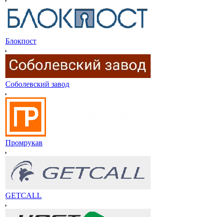
Блокпост
Соболевский завод
Промрукав
GETCALL