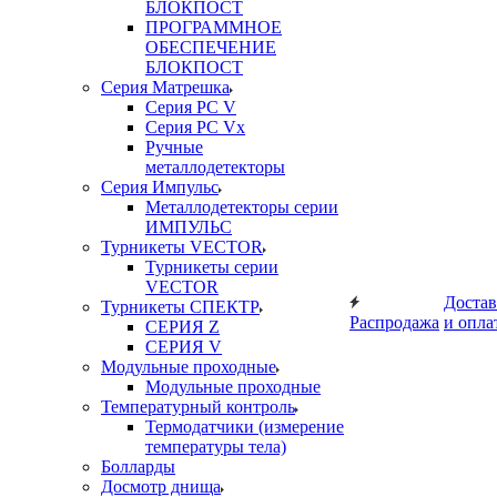
БЛОКПОСТ
ПРОГРАММНОЕ
ОБЕСПЕЧЕНИЕ
БЛОКПОСТ
Серия Матрешка
Серия PC V
Серия PC Vx
Ручные
металлодетекторы
Серия Импульс
Металлодетекторы серии
ИМПУЛЬС
Турникеты VECTOR
Турникеты серии
VECTOR
Достав
Турникеты СПЕКТР
Распродажа
и опла
СЕРИЯ Z
СЕРИЯ V
Модульные проходные
Модульные проходные
Температурный контроль
Термодатчики (измерение
температуры тела)
Болларды
Досмотр днища