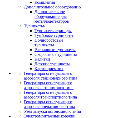
Комплекты
Дополнительное оборудование
Дополнительное
оборудование для
металлодетекторов
Турникеты
Турникеты-триподы
Тумбовые турникеты
Полноростовые
турникеты
Распашные турникеты
Скоростные турникеты
Калитки
Детские турникеты
Картоприемник
Генераторы огнетушащего
аэрозоля стационарного типа
Генераторы огнетушащего
аэрозоля автономного типа
Генераторы огнетушащего
аэрозоля транспортного типа
Генераторы огнетушащего
аэрозоля оперативного типа
Узел запуска автономного типа
Электромонтажные коробки