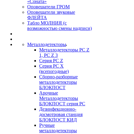
«Соната»
Оповещатели ГРОМ
Оповещатели звуковые
ФЛЕЙТА
Табло МОЛНИЯ (с
возможностью смены надписи)
Металлодетекторы
Металлодетекторы РС Z
1, PC Z 3
Серия РС Z
Серия РС X
(всепогодные)
Сборно-разборные
металлодетекторы
БЛОКПОСТ
Арочные
Металлодетекторы
БЛОКПОСТ серия РС
Дезинфекционно-
досмотровая станция
БЛОКПОСТ КИД
Ручные
металлодетекторы