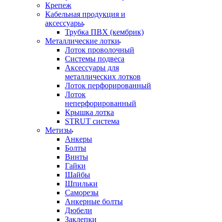
Крепеж
Кабельная продукция и
аксессуары
Трубка ПВХ (кембрик)
Металлические лотки
Лоток проволочный
Системы подвеса
Аксессуары для
металлических лотков
Лоток перфорированный
Лоток
неперфорированный
Крышка лотка
STRUT система
Метизы
Анкеры
Болты
Винты
Гайки
Шайбы
Шпильки
Саморезы
Анкерные болты
Дюбели
Заклепки