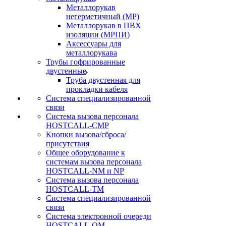
Металлорукав
негерметичный (МР)
Металлорукав в ПВХ
изоляции (МРПИ)
Аксессуары для
металлорукава
Трубы гофрированные
двустенные
Труба двустенная для
прокладки кабеля
Система специализированной
связи
Cистема вызова персонала
HOSTCALL-CMP
Кнопки вызова/сброса/
присутствия
Общее оборудование к
системам вызова персонала
HOSTCALL-NM и NP
Система вызова персонала
HOSTCALL-TM
Система специализированной
связи
Система электронной очереди
HOSTCALL-QM