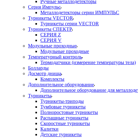
Ручные металлодетекторы
Серия Импульс
Металлодетекторы серии ИМПУЛЬС
Турникеты VECTOR
Турникеты серии VECTOR
Турникеты СПЕКТР
СЕРИЯ Z
СЕРИЯ V
Модульные проходные
Модульные проходные
Температурный контроль
Термодатчики (измерение температуры тела)
Болларды
Досмотр днища
Комплекты
Дополнительное оборудование
Дополнительное оборудование для металлоде
Турникеты
Турникеты-триподы
Тумбовые турникеты
Полноростовые турникеты
Распашные турникеты
Скоростные турникеты
Калитки
Детские турникеты