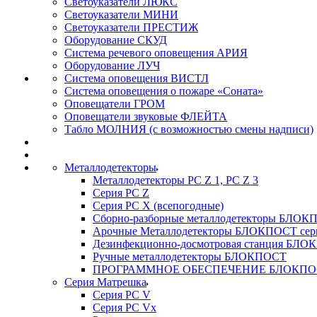
Светоуказатели ЛЮКС
Светоуказатели МИНИ
Светоуказатели ПРЕСТИЖ
Оборудование СКУД
Система речевого оповещения АРИЯ
Оборудование ЛУЧ
Система оповещения ВИСТЛ
Система оповещения о пожаре «Соната»
Оповещатели ГРОМ
Оповещатели звуковые ФЛЕЙТА
Табло МОЛНИЯ (с возможностью смены надписи)
Металлодетекторы
Металлодетекторы РС Z 1, PC Z 3
Серия РС Z
Серия РС X (всепогодные)
Сборно-разборные металлодетекторы БЛО
Арочные Металлодетекторы БЛОКПОСТ сер
Дезинфекционно-досмотровая станция БЛ
Ручные металлодетекторы БЛОКПОСТ
ПРОГРАММНОЕ ОБЕСПЕЧЕНИЕ БЛОКПО
Серия Матрешка
Серия PC V
Серия PC Vx