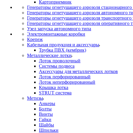
Картоприемник
Генераторы огнетушащего аэрозоля стационарного
Генераторы огнетушащего аэрозоля автономного т
Генераторы огнетушащего аэрозоля транспортного
Генераторы огнетушащего аэрозоля оперативного 
Узел запуска автономного типа
Электромонтажные коробки
Крепеж
Кабельная продукция и аксессуары
Трубка ПВХ (кембрик)
Металлические лотки
Лоток проволочный
Системы подвеса
Аксессуары для металлических лотков
Лоток перфорированный
Лоток неперфорированный
Крышка лотка
STRUT система
Метизы
Анкеры
Болты
Винты
Гайки
Шайбы
Шпильки