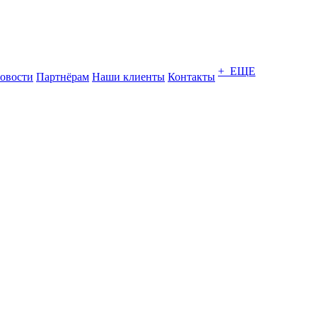
+ ЕЩЕ
овости
Партнёрам
Наши клиенты
Контакты