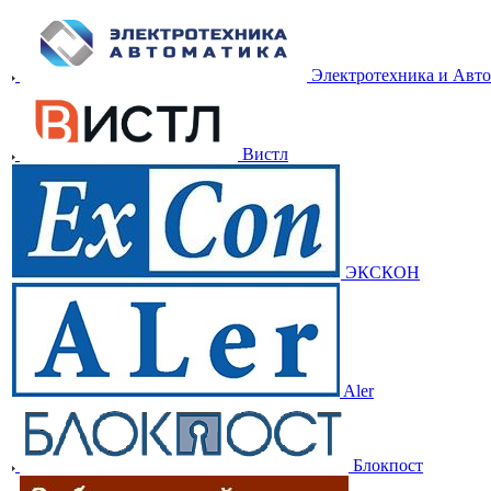
Электротехника и Авт
Вистл
ЭКСКОН
Aler
Блокпост