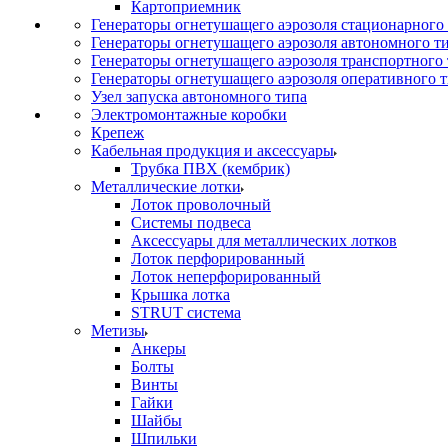
Картоприемник
Генераторы огнетушащего аэрозоля стационарного
Генераторы огнетушащего аэрозоля автономного т
Генераторы огнетушащего аэрозоля транспортного
Генераторы огнетушащего аэрозоля оперативного 
Узел запуска автономного типа
Электромонтажные коробки
Крепеж
Кабельная продукция и аксессуары
Трубка ПВХ (кембрик)
Металлические лотки
Лоток проволочный
Системы подвеса
Аксессуары для металлических лотков
Лоток перфорированный
Лоток неперфорированный
Крышка лотка
STRUT система
Метизы
Анкеры
Болты
Винты
Гайки
Шайбы
Шпильки