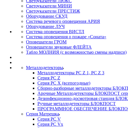
Светоуказатели ЛЮКС
Светоуказатели МИНИ
Светоуказатели ПРЕСТИЖ
Оборудование СКУД
Система речевого оповещения АРИЯ
Оборудование ЛУЧ
Система оповещения ВИСТЛ
Система оповещения о пожаре «Соната»
Оповещатели ГРОМ
Оповещатели звуковые ФЛЕЙТА
Табло МОЛНИЯ (с возможностью смены надписи)
Металлодетекторы
Металлодетекторы РС Z 1, PC Z 3
Серия РС Z
Серия РС X (всепогодные)
Сборно-разборные металлодетекторы БЛО
Арочные Металлодетекторы БЛОКПОСТ сер
Дезинфекционно-досмотровая станция БЛ
Ручные металлодетекторы БЛОКПОСТ
ПРОГРАММНОЕ ОБЕСПЕЧЕНИЕ БЛОКПО
Серия Матрешка
Серия PC V
Серия PC Vx