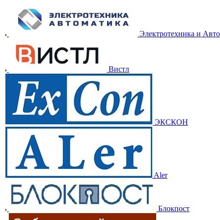
Электротехника и Авт
Вистл
ЭКСКОН
Aler
Блокпост