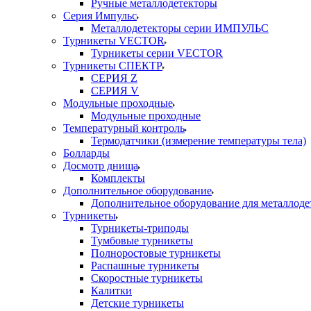
Ручные металлодетекторы
Серия Импульс
Металлодетекторы серии ИМПУЛЬС
Турникеты VECTOR
Турникеты серии VECTOR
Турникеты СПЕКТР
СЕРИЯ Z
СЕРИЯ V
Модульные проходные
Модульные проходные
Температурный контроль
Термодатчики (измерение температуры тела)
Болларды
Досмотр днища
Комплекты
Дополнительное оборудование
Дополнительное оборудование для металлоде
Турникеты
Турникеты-триподы
Тумбовые турникеты
Полноростовые турникеты
Распашные турникеты
Скоростные турникеты
Калитки
Детские турникеты