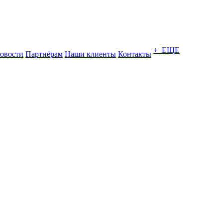
+ ЕЩЕ
овости
Партнёрам
Наши клиенты
Контакты