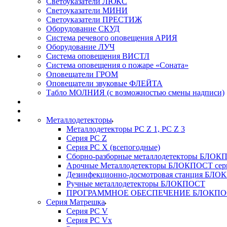
Светоуказатели ЛЮКС
Светоуказатели МИНИ
Светоуказатели ПРЕСТИЖ
Оборудование СКУД
Система речевого оповещения АРИЯ
Оборудование ЛУЧ
Система оповещения ВИСТЛ
Система оповещения о пожаре «Соната»
Оповещатели ГРОМ
Оповещатели звуковые ФЛЕЙТА
Табло МОЛНИЯ (с возможностью смены надписи)
Металлодетекторы
Металлодетекторы РС Z 1, PC Z 3
Серия РС Z
Серия РС X (всепогодные)
Сборно-разборные металлодетекторы БЛО
Арочные Металлодетекторы БЛОКПОСТ сер
Дезинфекционно-досмотровая станция БЛ
Ручные металлодетекторы БЛОКПОСТ
ПРОГРАММНОЕ ОБЕСПЕЧЕНИЕ БЛОКПО
Серия Матрешка
Серия PC V
Серия PC Vx