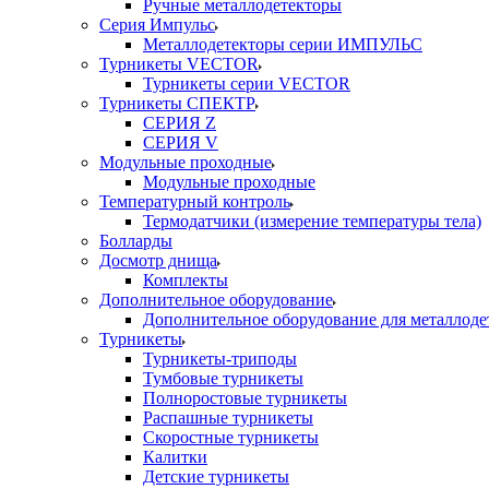
Ручные металлодетекторы
Серия Импульс
Металлодетекторы серии ИМПУЛЬС
Турникеты VECTOR
Турникеты серии VECTOR
Турникеты СПЕКТР
СЕРИЯ Z
СЕРИЯ V
Модульные проходные
Модульные проходные
Температурный контроль
Термодатчики (измерение температуры тела)
Болларды
Досмотр днища
Комплекты
Дополнительное оборудование
Дополнительное оборудование для металлоде
Турникеты
Турникеты-триподы
Тумбовые турникеты
Полноростовые турникеты
Распашные турникеты
Скоростные турникеты
Калитки
Детские турникеты