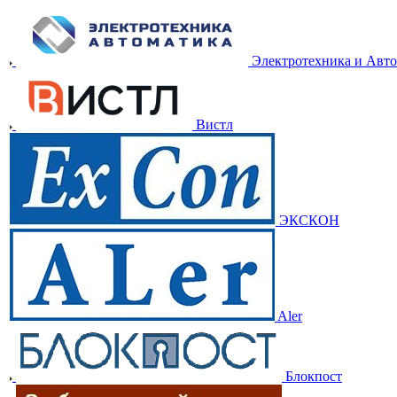
Электротехника и Авт
Вистл
ЭКСКОН
Aler
Блокпост