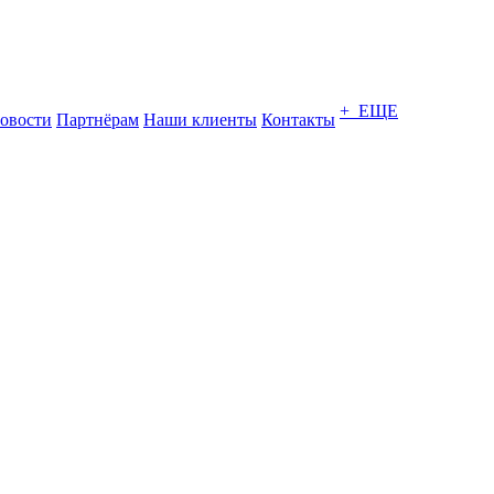
+ ЕЩЕ
овости
Партнёрам
Наши клиенты
Контакты