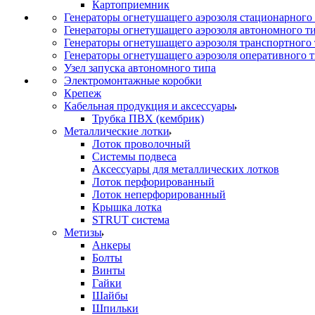
Картоприемник
Генераторы огнетушащего аэрозоля стационарного
Генераторы огнетушащего аэрозоля автономного т
Генераторы огнетушащего аэрозоля транспортного
Генераторы огнетушащего аэрозоля оперативного 
Узел запуска автономного типа
Электромонтажные коробки
Крепеж
Кабельная продукция и аксессуары
Трубка ПВХ (кембрик)
Металлические лотки
Лоток проволочный
Системы подвеса
Аксессуары для металлических лотков
Лоток перфорированный
Лоток неперфорированный
Крышка лотка
STRUT система
Метизы
Анкеры
Болты
Винты
Гайки
Шайбы
Шпильки