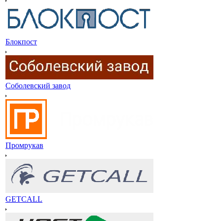
Блокпост
Соболевский завод
Промрукав
GETCALL