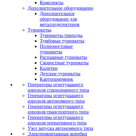
Комплекты
Дополнительное оборудование
Дополнительное
оборудование для
металлодетекторов
Турникеты
Турникеты-триподы
Тумбовые турникеты
Полноростовые
турникеты
Распашные турникеты
Скоростные турникеты
Калитки
Детские турникеты
Картоприемник
Генераторы огнетушащего
аэрозоля стационарного типа
Генераторы огнетушащего
аэрозоля автономного типа
Генераторы огнетушащего
аэрозоля транспортного типа
Генераторы огнетушащего
аэрозоля оперативного типа
Узел запуска автономного типа
Электромонтажные коробки