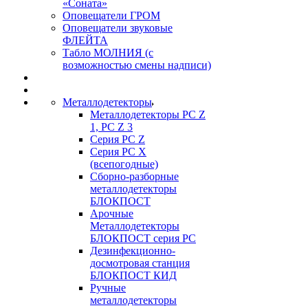
«Соната»
Оповещатели ГРОМ
Оповещатели звуковые
ФЛЕЙТА
Табло МОЛНИЯ (с
возможностью смены надписи)
Металлодетекторы
Металлодетекторы РС Z
1, PC Z 3
Серия РС Z
Серия РС X
(всепогодные)
Сборно-разборные
металлодетекторы
БЛОКПОСТ
Арочные
Металлодетекторы
БЛОКПОСТ серия РС
Дезинфекционно-
досмотровая станция
БЛОКПОСТ КИД
Ручные
металлодетекторы