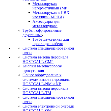
Металлорукав
негерметичный (МР)
Металлорукав в ПВХ
изоляции (МРПИ)
Аксессуары для
металлорукава
Трубы гофрированные
двустенные
Труба двустенная для
прокладки кабеля
Система специализированной
связи
Cистема вызова персонала
HOSTCALL-CMP
Кнопки вызова/сброса/
присутствия
Общее оборудование к
системам вызова персонала
HOSTCALL-NM и NP
Система вызова персонала
HOSTCALL-TM
Система специализированной
связи
Система электронной очереди
HOSTCALL-QM