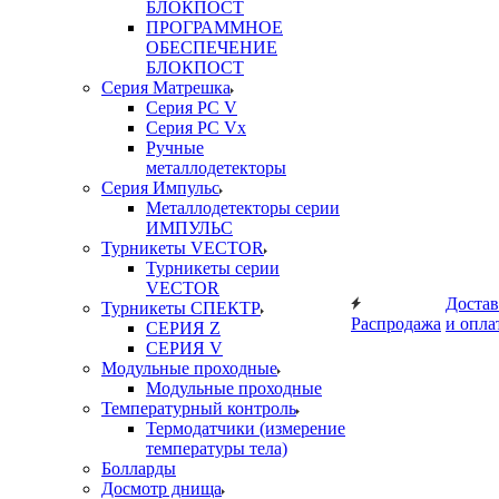
БЛОКПОСТ
ПРОГРАММНОЕ
ОБЕСПЕЧЕНИЕ
БЛОКПОСТ
Серия Матрешка
Серия PC V
Серия PC Vx
Ручные
металлодетекторы
Серия Импульс
Металлодетекторы серии
ИМПУЛЬС
Турникеты VECTOR
Турникеты серии
VECTOR
Достав
Турникеты СПЕКТР
Распродажа
и опла
СЕРИЯ Z
СЕРИЯ V
Модульные проходные
Модульные проходные
Температурный контроль
Термодатчики (измерение
температуры тела)
Болларды
Досмотр днища