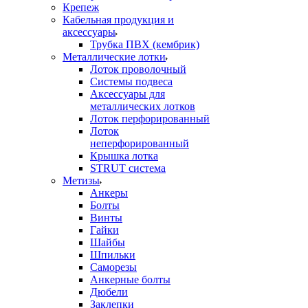
Крепеж
Кабельная продукция и
аксессуары
Трубка ПВХ (кембрик)
Металлические лотки
Лоток проволочный
Системы подвеса
Аксессуары для
металлических лотков
Лоток перфорированный
Лоток
неперфорированный
Крышка лотка
STRUT система
Метизы
Анкеры
Болты
Винты
Гайки
Шайбы
Шпильки
Саморезы
Анкерные болты
Дюбели
Заклепки