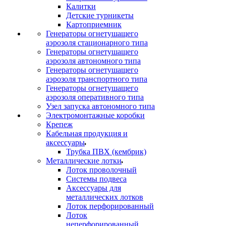
Калитки
Детские турникеты
Картоприемник
Генераторы огнетушащего
аэрозоля стационарного типа
Генераторы огнетушащего
аэрозоля автономного типа
Генераторы огнетушащего
аэрозоля транспортного типа
Генераторы огнетушащего
аэрозоля оперативного типа
Узел запуска автономного типа
Электромонтажные коробки
Крепеж
Кабельная продукция и
аксессуары
Трубка ПВХ (кембрик)
Металлические лотки
Лоток проволочный
Системы подвеса
Аксессуары для
металлических лотков
Лоток перфорированный
Лоток
неперфорированный