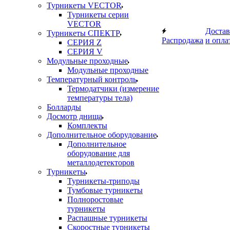
Турникеты VECTOR
Турникеты серии
VECTOR
Достав
Турникеты СПЕКТР
Распродажа
и опла
СЕРИЯ Z
СЕРИЯ V
Модульные проходные
Модульные проходные
Температурный контроль
Термодатчики (измерение
температуры тела)
Болларды
Досмотр днища
Комплекты
Дополнительное оборудование
Дополнительное
оборудование для
металлодетекторов
Турникеты
Турникеты-триподы
Тумбовые турникеты
Полноростовые
турникеты
Распашные турникеты
Скоростные турникеты