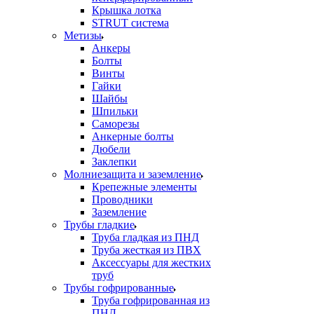
Крышка лотка
STRUT система
Метизы
Анкеры
Болты
Винты
Гайки
Шайбы
Шпильки
Саморезы
Анкерные болты
Дюбели
Заклепки
Молниезащита и заземление
Крепежные элементы
Проводники
Заземление
Трубы гладкие
Труба гладкая из ПНД
Труба жесткая из ПВХ
Аксессуары для жестких
труб
Трубы гофрированные
Труба гофрированная из
ПНД