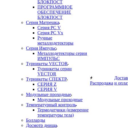
БЛОКПОСТ
ПРОГРАММНОЕ
ОБЕСПЕЧЕНИЕ
БЛОКПОСТ
Серия Матрешка
Серия PC V
Серия PC Vx
Ручные
металлодетекторы
Серия Импульс
Металлодетекторы серии
ИМПУЛЬС
Турникеты VECTOR
Турникеты серии
VECTOR
Достав
Турникеты СПЕКТР
Распродажа
и опла
СЕРИЯ Z
СЕРИЯ V
Модульные проходные
Модульные проходные
Температурный контроль
Термодатчики (измерение
температуры тела)
Болларды
Досмотр днища