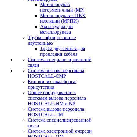
Металлорукав
негерметичный (МР)
Металлорукав в ПВХ
изоляции (МРПИ)
Аксессуары для
металлорукава
Трубы гофрированные
двустенные
Труба двустенная для
прокладки кабеля
Система специализированной
связи
Cистема вызова персонала
HOSTCALL-CMP
Кнопки вызова/сброса/
присутствия
Общее оборудование к
системам вызова персонала
HOSTCALL-NM и NP
Система вызова персонала
HOSTCALL-TM
Система специализированной
связи
Система электронной очереди
HOSTCALL-QM