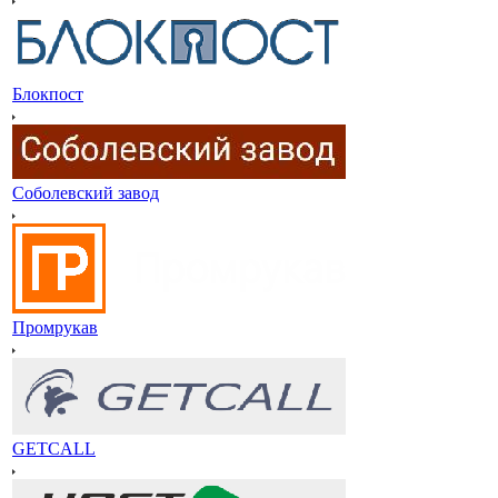
Блокпост
Соболевский завод
Промрукав
GETCALL