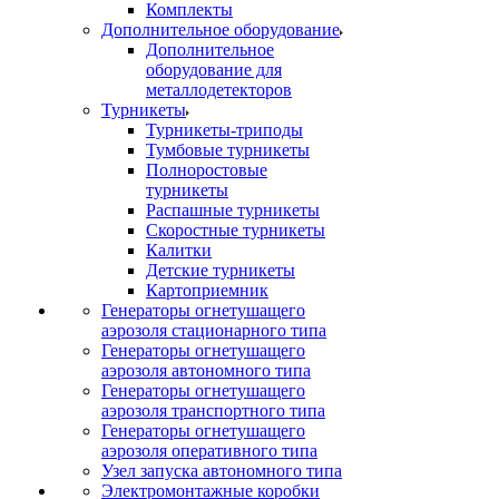
Комплекты
Дополнительное оборудование
Дополнительное
оборудование для
металлодетекторов
Турникеты
Турникеты-триподы
Тумбовые турникеты
Полноростовые
турникеты
Распашные турникеты
Скоростные турникеты
Калитки
Детские турникеты
Картоприемник
Генераторы огнетушащего
аэрозоля стационарного типа
Генераторы огнетушащего
аэрозоля автономного типа
Генераторы огнетушащего
аэрозоля транспортного типа
Генераторы огнетушащего
аэрозоля оперативного типа
Узел запуска автономного типа
Электромонтажные коробки