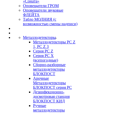
«Соната»
Оповещатели ГРОМ
Оповещатели звуковые
ФЛЕЙТА
Табло МОЛНИЯ (с
возможностью смены надписи)
Металлодетекторы
Металлодетекторы РС Z
1, PC Z 3
Серия РС Z
Серия РС X
(всепогодные)
Сборно-разборные
металлодетекторы
БЛОКПОСТ
Арочные
Металлодетекторы
БЛОКПОСТ серия РС
Дезинфекционно-
досмотровая станция
БЛОКПОСТ КИД
Ручные
металлодетекторы