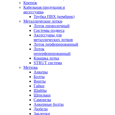
Крепеж
Кабельная продукция и
аксессуары
Трубка ПВХ (кембрик)
Металлические лотки
Лоток проволочный
Системы подвеса
Аксессуары для
металлических лотков
Лоток перфорированный
Лоток
неперфорированный
Крышка лотка
STRUT система
Метизы
Анкеры
Болты
Винты
Гайки
Шайбы
Шпильки
Саморезы
Анкерные болты
Дюбели
Заклепки