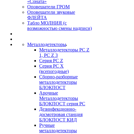
«Соната»
Оповещатели ГРОМ
Оповещатели звуковые
ФЛЕЙТА
Табло МОЛНИЯ (с
возможностью смены надписи)
Металлодетекторы
Металлодетекторы РС Z
1, PC Z 3
Серия РС Z
Серия РС X
(всепогодные)
Сборно-разборные
металлодетекторы
БЛОКПОСТ
Арочные
Металлодетекторы
БЛОКПОСТ серия РС
Дезинфекционно-
досмотровая станция
БЛОКПОСТ КИД
Ручные
металлодетекторы