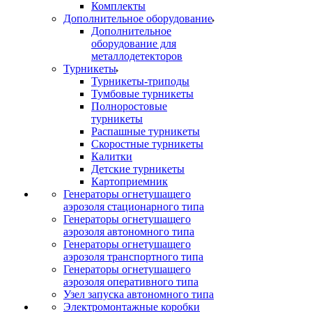
Комплекты
Дополнительное оборудование
Дополнительное
оборудование для
металлодетекторов
Турникеты
Турникеты-триподы
Тумбовые турникеты
Полноростовые
турникеты
Распашные турникеты
Скоростные турникеты
Калитки
Детские турникеты
Картоприемник
Генераторы огнетушащего
аэрозоля стационарного типа
Генераторы огнетушащего
аэрозоля автономного типа
Генераторы огнетушащего
аэрозоля транспортного типа
Генераторы огнетушащего
аэрозоля оперативного типа
Узел запуска автономного типа
Электромонтажные коробки