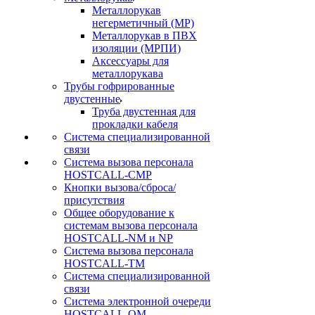
Металлорукав
негерметичный (МР)
Металлорукав в ПВХ
изоляции (МРПИ)
Аксессуары для
металлорукава
Трубы гофрированные
двустенные
Труба двустенная для
прокладки кабеля
Система специализированной
связи
Cистема вызова персонала
HOSTCALL-CMP
Кнопки вызова/сброса/
присутствия
Общее оборудование к
системам вызова персонала
HOSTCALL-NM и NP
Система вызова персонала
HOSTCALL-TM
Система специализированной
связи
Система электронной очереди
HOSTCALL-QM