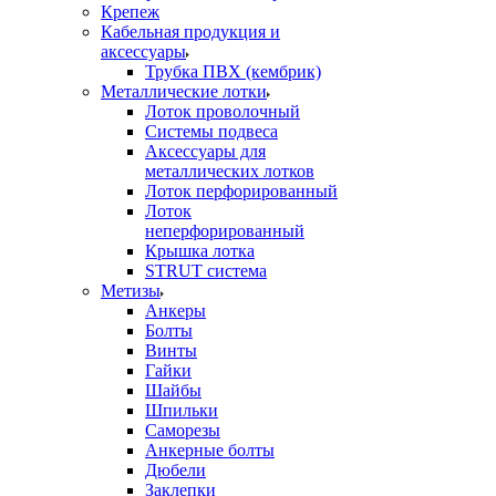
Крепеж
Кабельная продукция и
аксессуары
Трубка ПВХ (кембрик)
Металлические лотки
Лоток проволочный
Системы подвеса
Аксессуары для
металлических лотков
Лоток перфорированный
Лоток
неперфорированный
Крышка лотка
STRUT система
Метизы
Анкеры
Болты
Винты
Гайки
Шайбы
Шпильки
Саморезы
Анкерные болты
Дюбели
Заклепки