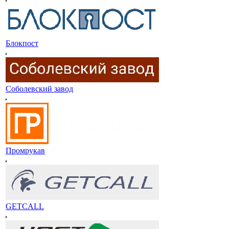
Блокпост
Соболевский завод
Промрукав
GETCALL