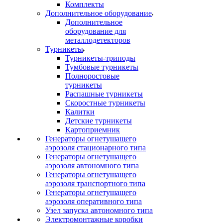
Комплекты
Дополнительное оборудование
Дополнительное
оборудование для
металлодетекторов
Турникеты
Турникеты-триподы
Тумбовые турникеты
Полноростовые
турникеты
Распашные турникеты
Скоростные турникеты
Калитки
Детские турникеты
Картоприемник
Генераторы огнетушащего
аэрозоля стационарного типа
Генераторы огнетушащего
аэрозоля автономного типа
Генераторы огнетушащего
аэрозоля транспортного типа
Генераторы огнетушащего
аэрозоля оперативного типа
Узел запуска автономного типа
Электромонтажные коробки