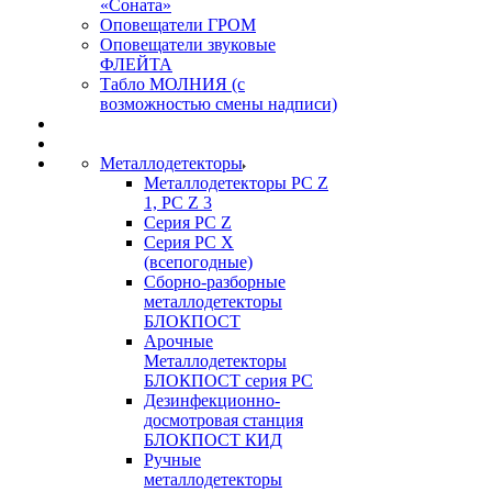
«Соната»
Оповещатели ГРОМ
Оповещатели звуковые
ФЛЕЙТА
Табло МОЛНИЯ (с
возможностью смены надписи)
Металлодетекторы
Металлодетекторы РС Z
1, PC Z 3
Серия РС Z
Серия РС X
(всепогодные)
Сборно-разборные
металлодетекторы
БЛОКПОСТ
Арочные
Металлодетекторы
БЛОКПОСТ серия РС
Дезинфекционно-
досмотровая станция
БЛОКПОСТ КИД
Ручные
металлодетекторы