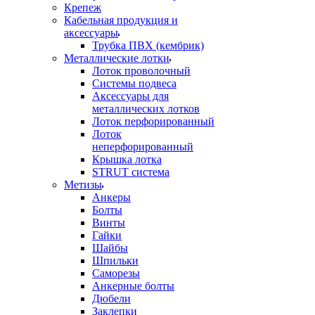
Крепеж
Кабельная продукция и
аксессуары
Трубка ПВХ (кембрик)
Металлические лотки
Лоток проволочный
Системы подвеса
Аксессуары для
металлических лотков
Лоток перфорированный
Лоток
неперфорированный
Крышка лотка
STRUT система
Метизы
Анкеры
Болты
Винты
Гайки
Шайбы
Шпильки
Саморезы
Анкерные болты
Дюбели
Заклепки