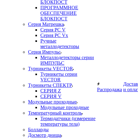
БЛОКПОСТ
ПРОГРАММНОЕ
ОБЕСПЕЧЕНИЕ
БЛОКПОСТ
Серия Матрешка
Серия PC V
Серия PC Vx
Ручные
металлодетекторы
Серия Импульс
Металлодетекторы серии
ИМПУЛЬС
Турникеты VECTOR
Турникеты серии
VECTOR
Достав
Турникеты СПЕКТР
Распродажа
и опла
СЕРИЯ Z
СЕРИЯ V
Модульные проходные
Модульные проходные
Температурный контроль
Термодатчики (измерение
температуры тела)
Болларды
Досмотр днища