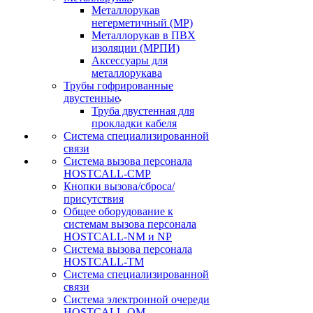
Металлорукав
негерметичный (МР)
Металлорукав в ПВХ
изоляции (МРПИ)
Аксессуары для
металлорукава
Трубы гофрированные
двустенные
Труба двустенная для
прокладки кабеля
Система специализированной
связи
Cистема вызова персонала
HOSTCALL-CMP
Кнопки вызова/сброса/
присутствия
Общее оборудование к
системам вызова персонала
HOSTCALL-NM и NP
Система вызова персонала
HOSTCALL-TM
Система специализированной
связи
Система электронной очереди
HOSTCALL-QM