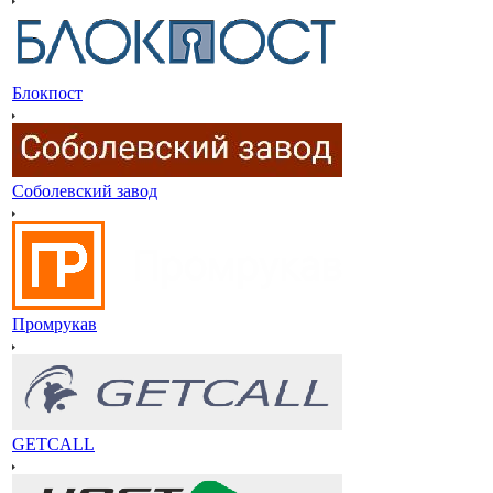
Блокпост
Соболевский завод
Промрукав
GETCALL