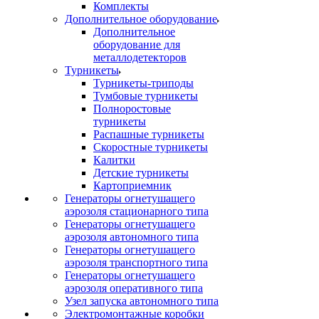
Комплекты
Дополнительное оборудование
Дополнительное
оборудование для
металлодетекторов
Турникеты
Турникеты-триподы
Тумбовые турникеты
Полноростовые
турникеты
Распашные турникеты
Скоростные турникеты
Калитки
Детские турникеты
Картоприемник
Генераторы огнетушащего
аэрозоля стационарного типа
Генераторы огнетушащего
аэрозоля автономного типа
Генераторы огнетушащего
аэрозоля транспортного типа
Генераторы огнетушащего
аэрозоля оперативного типа
Узел запуска автономного типа
Электромонтажные коробки