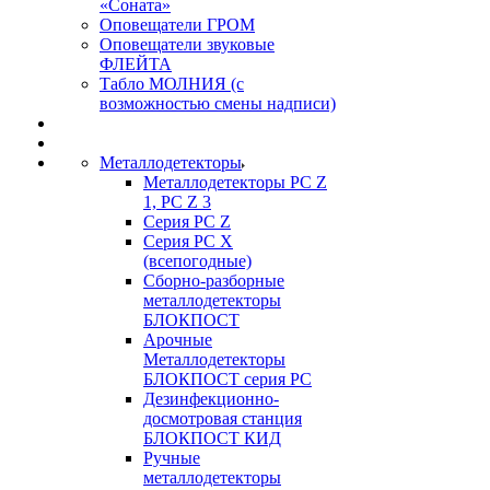
«Соната»
Оповещатели ГРОМ
Оповещатели звуковые
ФЛЕЙТА
Табло МОЛНИЯ (с
возможностью смены надписи)
Металлодетекторы
Металлодетекторы РС Z
1, PC Z 3
Серия РС Z
Серия РС X
(всепогодные)
Сборно-разборные
металлодетекторы
БЛОКПОСТ
Арочные
Металлодетекторы
БЛОКПОСТ серия РС
Дезинфекционно-
досмотровая станция
БЛОКПОСТ КИД
Ручные
металлодетекторы