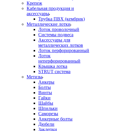
Крепеж
Кабельная продукция и
аксессуары
Трубка ПВХ (кембрик)
Металлические лотки
Лоток проволочный
Системы подвеса
Аксессуары для
металлических лотков
Лоток перфорированный
Лоток
неперфорированный
Крышка лотка
STRUT система
Метизы
Анкеры
Болты
Винты
Гайки
Шайбы
Шпильки
Саморезы
Анкерные болты
Дюбели
Заклепки