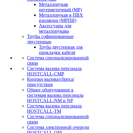
Металлорукав
негерметичный (МР)
Металлорукав в ПВХ
изоляции (МРПИ)
Аксессуары для
металлорукава
Трубы гофрированные
двустенные
Труба двустенная для
прокладки кабеля
Система специализированной
связи
Cистема вызова персонала
HOSTCALL-CMP
Кнопки вызова/сброса/
присутствия
Общее оборудование к
системам вызова персонала
HOSTCALL-NM и NP
Система вызова персонала
HOSTCALL-TM
Система специализированной
связи
Система электронной очереди
HOSTCALL-QM