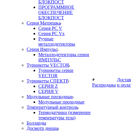
БЛОКПОСТ
ПРОГРАММНОЕ
ОБЕСПЕЧЕНИЕ
БЛОКПОСТ
Серия Матрешка
Серия PC V
Серия PC Vx
Ручные
металлодетекторы
Серия Импульс
Металлодетекторы серии
ИМПУЛЬС
Турникеты VECTOR
Турникеты серии
VECTOR
Достав
Турникеты СПЕКТР
Распродажа
и опла
СЕРИЯ Z
СЕРИЯ V
Модульные проходные
Модульные проходные
Температурный контроль
Термодатчики (измерение
температуры тела)
Болларды
Досмотр днища