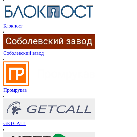
Блокпост
Соболевский завод
Промрукав
GETCALL