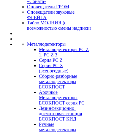
«Соната»
Оповещатели ГРОМ
Оповещатели звуковые
ФЛЕЙТА
Табло МОЛНИЯ (с
возможностью смены надписи)
Металлодетекторы
Металлодетекторы РС Z
1, PC Z 3
Серия РС Z
Серия РС X
(всепогодные)
Сборно-разборные
металлодетекторы
БЛОКПОСТ
Арочные
Металлодетекторы
БЛОКПОСТ серия РС
Дезинфекционно-
досмотровая станция
БЛОКПОСТ КИД
Ручные
металлодетекторы