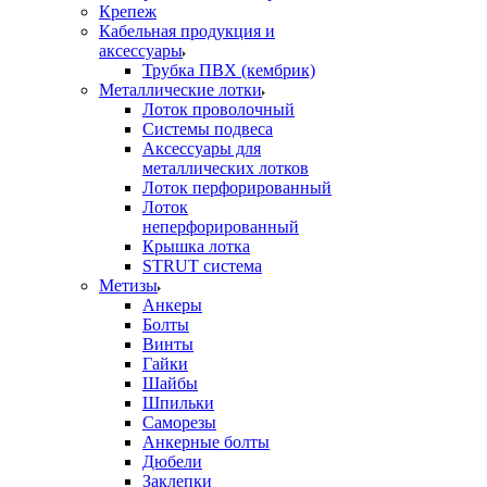
Крепеж
Кабельная продукция и
аксессуары
Трубка ПВХ (кембрик)
Металлические лотки
Лоток проволочный
Системы подвеса
Аксессуары для
металлических лотков
Лоток перфорированный
Лоток
неперфорированный
Крышка лотка
STRUT система
Метизы
Анкеры
Болты
Винты
Гайки
Шайбы
Шпильки
Саморезы
Анкерные болты
Дюбели
Заклепки