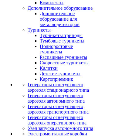
Комплекты
Дополнительное оборудование
Дополнительное
оборудование для
металлодетекторов
Турникеты
Турникеты-триподы
Тумбовые турникеты
Полноростовые
турникеты
Распашные турникеты
Скоростные турникеты
Калитки
Детские турникеты
Картоприемник
Генераторы огнетушащего
аэрозоля стационарного типа
Генераторы огнетушащего
аэрозоля автономного типа
Генераторы огнетушащего
аэрозоля транспортного типа
Генераторы огнетушащего
аэрозоля оперативного типа
Узел запуска автономного типа
Электромонтажные коробки