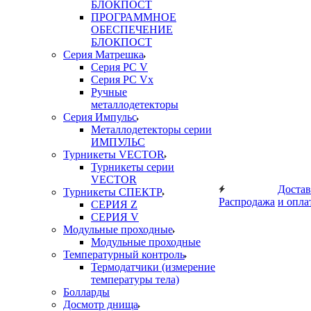
БЛОКПОСТ
ПРОГРАММНОЕ
ОБЕСПЕЧЕНИЕ
БЛОКПОСТ
Серия Матрешка
Серия PC V
Серия PC Vx
Ручные
металлодетекторы
Серия Импульс
Металлодетекторы серии
ИМПУЛЬС
Турникеты VECTOR
Турникеты серии
VECTOR
Достав
Турникеты СПЕКТР
Распродажа
и опла
СЕРИЯ Z
СЕРИЯ V
Модульные проходные
Модульные проходные
Температурный контроль
Термодатчики (измерение
температуры тела)
Болларды
Досмотр днища