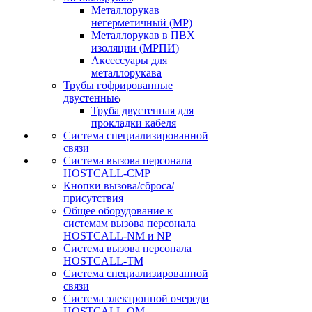
Металлорукав
негерметичный (МР)
Металлорукав в ПВХ
изоляции (МРПИ)
Аксессуары для
металлорукава
Трубы гофрированные
двустенные
Труба двустенная для
прокладки кабеля
Система специализированной
связи
Cистема вызова персонала
HOSTCALL-CMP
Кнопки вызова/сброса/
присутствия
Общее оборудование к
системам вызова персонала
HOSTCALL-NM и NP
Система вызова персонала
HOSTCALL-TM
Система специализированной
связи
Система электронной очереди
HOSTCALL-QM