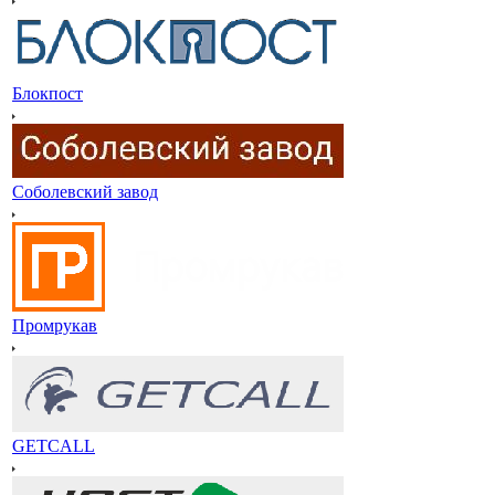
Блокпост
Соболевский завод
Промрукав
GETCALL