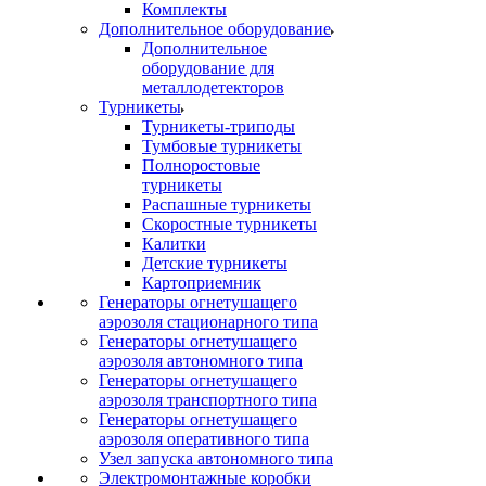
Комплекты
Дополнительное оборудование
Дополнительное
оборудование для
металлодетекторов
Турникеты
Турникеты-триподы
Тумбовые турникеты
Полноростовые
турникеты
Распашные турникеты
Скоростные турникеты
Калитки
Детские турникеты
Картоприемник
Генераторы огнетушащего
аэрозоля стационарного типа
Генераторы огнетушащего
аэрозоля автономного типа
Генераторы огнетушащего
аэрозоля транспортного типа
Генераторы огнетушащего
аэрозоля оперативного типа
Узел запуска автономного типа
Электромонтажные коробки