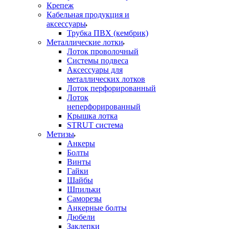
Крепеж
Кабельная продукция и
аксессуары
Трубка ПВХ (кембрик)
Металлические лотки
Лоток проволочный
Системы подвеса
Аксессуары для
металлических лотков
Лоток перфорированный
Лоток
неперфорированный
Крышка лотка
STRUT система
Метизы
Анкеры
Болты
Винты
Гайки
Шайбы
Шпильки
Саморезы
Анкерные болты
Дюбели
Заклепки