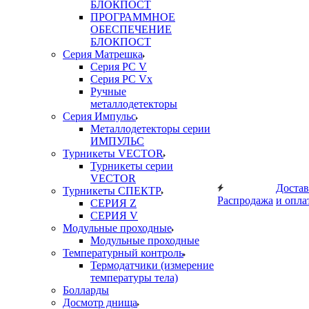
БЛОКПОСТ
ПРОГРАММНОЕ
ОБЕСПЕЧЕНИЕ
БЛОКПОСТ
Серия Матрешка
Серия PC V
Серия PC Vx
Ручные
металлодетекторы
Серия Импульс
Металлодетекторы серии
ИМПУЛЬС
Турникеты VECTOR
Турникеты серии
VECTOR
Достав
Турникеты СПЕКТР
Распродажа
и опла
СЕРИЯ Z
СЕРИЯ V
Модульные проходные
Модульные проходные
Температурный контроль
Термодатчики (измерение
температуры тела)
Болларды
Досмотр днища