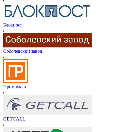
Блокпост
Соболевский завод
Промрукав
GETCALL