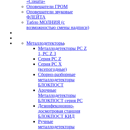
«Соната»
Оповещатели ГРОМ
Оповещатели звуковые
ФЛЕЙТА
Табло МОЛНИЯ (с
возможностью смены надписи)
Металлодетекторы
Металлодетекторы РС Z
1, PC Z 3
Серия РС Z
Серия РС X
(всепогодные)
Сборно-разборные
металлодетекторы
БЛОКПОСТ
Арочные
Металлодетекторы
БЛОКПОСТ серия РС
Дезинфекционно-
досмотровая станция
БЛОКПОСТ КИД
Ручные
металлодетекторы