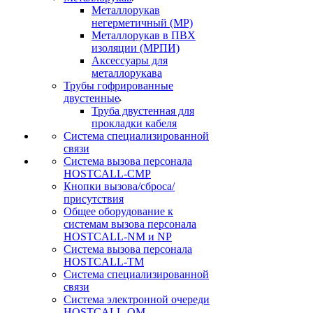
Металлорукав
негерметичный (МР)
Металлорукав в ПВХ
изоляции (МРПИ)
Аксессуары для
металлорукава
Трубы гофрированные
двустенные
Труба двустенная для
прокладки кабеля
Система специализированной
связи
Cистема вызова персонала
HOSTCALL-CMP
Кнопки вызова/сброса/
присутствия
Общее оборудование к
системам вызова персонала
HOSTCALL-NM и NP
Система вызова персонала
HOSTCALL-TM
Система специализированной
связи
Система электронной очереди
HOSTCALL-QM