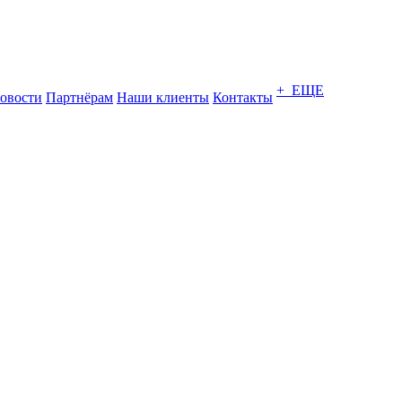
+ ЕЩЕ
овости
Партнёрам
Наши клиенты
Контакты