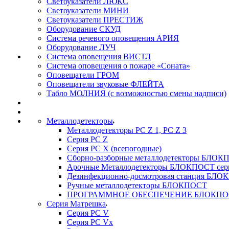
Светоуказатели ЛЮКС
Светоуказатели МИНИ
Светоуказатели ПРЕСТИЖ
Оборудование СКУД
Система речевого оповещения АРИЯ
Оборудование ЛУЧ
Система оповещения ВИСТЛ
Система оповещения о пожаре «Соната»
Оповещатели ГРОМ
Оповещатели звуковые ФЛЕЙТА
Табло МОЛНИЯ (с возможностью смены надписи)
Металлодетекторы
Металлодетекторы РС Z 1, PC Z 3
Серия РС Z
Серия РС X (всепогодные)
Сборно-разборные металлодетекторы БЛО
Арочные Металлодетекторы БЛОКПОСТ сер
Дезинфекционно-досмотровая станция БЛ
Ручные металлодетекторы БЛОКПОСТ
ПРОГРАММНОЕ ОБЕСПЕЧЕНИЕ БЛОКПО
Серия Матрешка
Серия PC V
Серия PC Vx