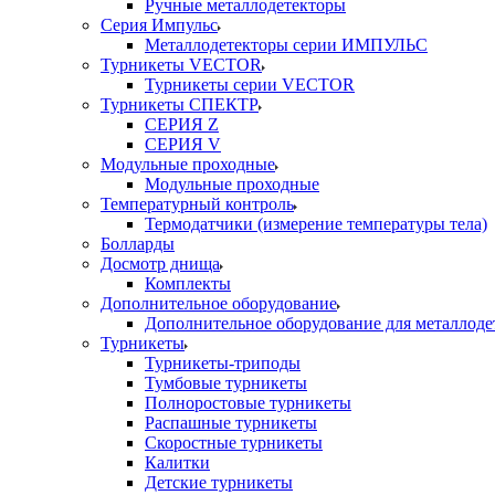
Ручные металлодетекторы
Серия Импульс
Металлодетекторы серии ИМПУЛЬС
Турникеты VECTOR
Турникеты серии VECTOR
Турникеты СПЕКТР
СЕРИЯ Z
СЕРИЯ V
Модульные проходные
Модульные проходные
Температурный контроль
Термодатчики (измерение температуры тела)
Болларды
Досмотр днища
Комплекты
Дополнительное оборудование
Дополнительное оборудование для металлоде
Турникеты
Турникеты-триподы
Тумбовые турникеты
Полноростовые турникеты
Распашные турникеты
Скоростные турникеты
Калитки
Детские турникеты