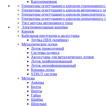
Картоприемник
Генераторы огнетушащего аэрозоля стационарного
Генераторы огнетушащего аэрозоля автономного т
Генераторы огнетушащего аэрозоля транспортного
Генераторы огнетушащего аэрозоля оперативного 
Узел запуска автономного типа
Электромонтажные коробки
Крепеж
Кабельная продукция и аксессуары
Трубка ПВХ (кембрик)
Металлические лотки
Лоток проволочный
Системы подвеса
Аксессуары для металлических лотков
Лоток перфорированный
Лоток неперфорированный
Крышка лотка
STRUT система
Метизы
Анкеры
Болты
Винты
Гайки
Шайбы
Шпильки