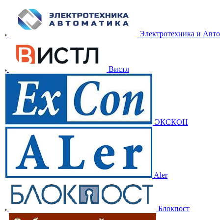
Электротехника и Авт
Вистл
ЭКСКОН
Aler
Блокпост