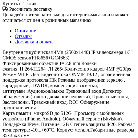
Купить в 1 клик
Рассчитать доставку
Цена действительна только для интернет-магазина и может
отличаться от цен в розничных магазинах
Описание
Отзывы
Доставка и оплата
Внутренняя кубическая 4Mп (2560x1440) IP видеокамера 1/3"
CMOS sensor(FH8656+GC4663)
Фиксированный объектив f= 2.8 mm Кодеки
сжатия H.264/H.264+/H.265/ Количество кадров 4MP@20fps
Режим WI-Fi Два видеопотока ONVIF 19.12 , ограниченная
поддержка протокола Hik Режимы изображения: зеркало ,
коридорный, DWDR, компенсация засветки,
антитуман Аудиовход/выход Тревожный вход Детектор
обнаружения(только движение человека), Приватные зоны,
Заслон зоны, Тревожный вход, ROI Обнаружение
проникновения
Карта памяти микроSD до 512G Просмотр с мобильных
устройств (iPhone, Android). Облачный сервис (Bitvision).
Поддержка IPeye. Питание 12В Степень защиты IP20. Рабочая
температура: -10...+60°С. Корпус: металл.Габаритные размеры
35x35x35 мм