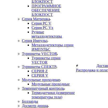
БЛОКПОСТ
ПРОГРАММНОЕ
ОБЕСПЕЧЕНИЕ
БЛОКПОСТ
Серия Матрешка
Серия PC V
Серия PC Vx
Ручные
металлодетекторы
Серия Импульс
Металлодетекторы серии
ИМПУЛЬС
Турникеты VECTOR
Турникеты серии
VECTOR
Достав
Турникеты СПЕКТР
Распродажа
и опла
СЕРИЯ Z
СЕРИЯ V
Модульные проходные
Модульные проходные
Температурный контроль
Термодатчики (измерение
температуры тела)
Болларды
Досмотр днища