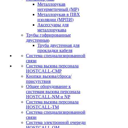
Металлорукав
негерметичный (МР)
Металлорукав в ПВХ
изоляции (МРПИ)
Аксессуары для
металлорукава
Трубы гофрированные
двустенные
Труба двустенная для
прокладки кабеля
Система специализированной
связи
Cистема вызова персонала
HOSTCALL-CMP
Кнопки вызова/сброса/
присутствия
Общее оборудование к
системам вызова персонала
HOSTCALL-NM и NP
Система вызова персонала
HOSTCALL-TM
Система специализированной
связи
Система электронной очереди
HOSTCALL-QM