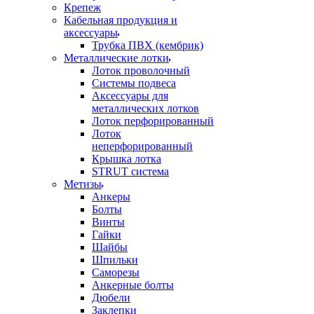
Крепеж
Кабельная продукция и
аксессуары
Трубка ПВХ (кембрик)
Металлические лотки
Лоток проволочный
Системы подвеса
Аксессуары для
металлических лотков
Лоток перфорированный
Лоток
неперфорированный
Крышка лотка
STRUT система
Метизы
Анкеры
Болты
Винты
Гайки
Шайбы
Шпильки
Саморезы
Анкерные болты
Дюбели
Заклепки