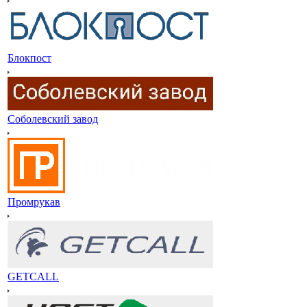
Блокпост
Соболевский завод
Промрукав
GETCALL