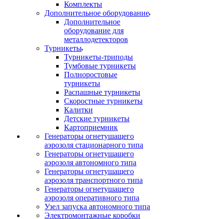
Комплекты
Дополнительное оборудование
Дополнительное
оборудование для
металлодетекторов
Турникеты
Турникеты-триподы
Тумбовые турникеты
Полноростовые
турникеты
Распашные турникеты
Скоростные турникеты
Калитки
Детские турникеты
Картоприемник
Генераторы огнетушащего
аэрозоля стационарного типа
Генераторы огнетушащего
аэрозоля автономного типа
Генераторы огнетушащего
аэрозоля транспортного типа
Генераторы огнетушащего
аэрозоля оперативного типа
Узел запуска автономного типа
Электромонтажные коробки