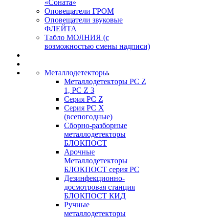
«Соната»
Оповещатели ГРОМ
Оповещатели звуковые
ФЛЕЙТА
Табло МОЛНИЯ (с
возможностью смены надписи)
Металлодетекторы
Металлодетекторы РС Z
1, PC Z 3
Серия РС Z
Серия РС X
(всепогодные)
Сборно-разборные
металлодетекторы
БЛОКПОСТ
Арочные
Металлодетекторы
БЛОКПОСТ серия РС
Дезинфекционно-
досмотровая станция
БЛОКПОСТ КИД
Ручные
металлодетекторы