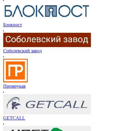
Блокпост
Соболевский завод
Промрукав
GETCALL