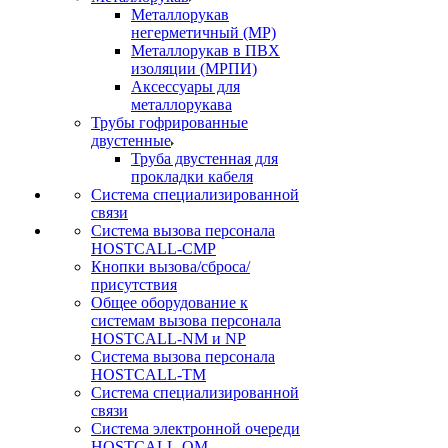
Металлорукав
негерметичный (МР)
Металлорукав в ПВХ
изоляции (МРПИ)
Аксессуары для
металлорукава
Трубы гофрированные
двустенные
Труба двустенная для
прокладки кабеля
Система специализированной
связи
Cистема вызова персонала
HOSTCALL-CMP
Кнопки вызова/сброса/
присутствия
Общее оборудование к
системам вызова персонала
HOSTCALL-NM и NP
Система вызова персонала
HOSTCALL-TM
Система специализированной
связи
Система электронной очереди
HOSTCALL-QM