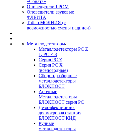
«Соната»
Оповещатели ГРОМ
Оповещатели звуковые
ФЛЕЙТА
Табло МОЛНИЯ (с
возможностью смены надписи)
Металлодетекторы
Металлодетекторы РС Z
1, PC Z 3
Серия РС Z
Серия РС X
(всепогодные)
Сборно-разборные
металлодетекторы
БЛОКПОСТ
Арочные
Металлодетекторы
БЛОКПОСТ серия РС
Дезинфекционно-
досмотровая станция
БЛОКПОСТ КИД
Ручные
металлодетекторы