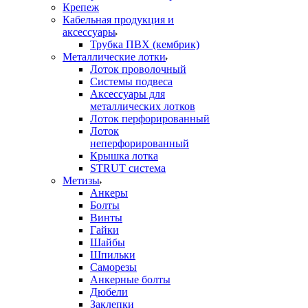
Крепеж
Кабельная продукция и
аксессуары
Трубка ПВХ (кембрик)
Металлические лотки
Лоток проволочный
Системы подвеса
Аксессуары для
металлических лотков
Лоток перфорированный
Лоток
неперфорированный
Крышка лотка
STRUT система
Метизы
Анкеры
Болты
Винты
Гайки
Шайбы
Шпильки
Саморезы
Анкерные болты
Дюбели
Заклепки