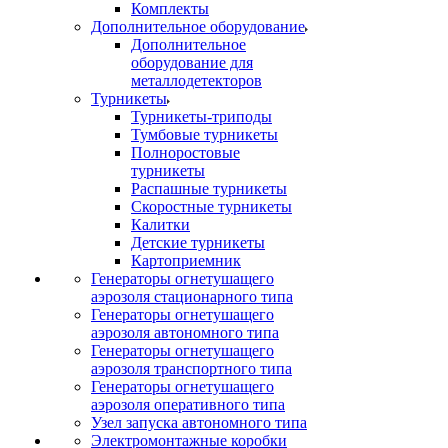
Комплекты
Дополнительное оборудование
Дополнительное
оборудование для
металлодетекторов
Турникеты
Турникеты-триподы
Тумбовые турникеты
Полноростовые
турникеты
Распашные турникеты
Скоростные турникеты
Калитки
Детские турникеты
Картоприемник
Генераторы огнетушащего
аэрозоля стационарного типа
Генераторы огнетушащего
аэрозоля автономного типа
Генераторы огнетушащего
аэрозоля транспортного типа
Генераторы огнетушащего
аэрозоля оперативного типа
Узел запуска автономного типа
Электромонтажные коробки