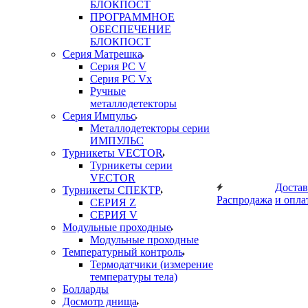
БЛОКПОСТ
ПРОГРАММНОЕ
ОБЕСПЕЧЕНИЕ
БЛОКПОСТ
Серия Матрешка
Серия PC V
Серия PC Vx
Ручные
металлодетекторы
Серия Импульс
Металлодетекторы серии
ИМПУЛЬС
Турникеты VECTOR
Турникеты серии
VECTOR
Достав
Турникеты СПЕКТР
Распродажа
и опла
СЕРИЯ Z
СЕРИЯ V
Модульные проходные
Модульные проходные
Температурный контроль
Термодатчики (измерение
температуры тела)
Болларды
Досмотр днища