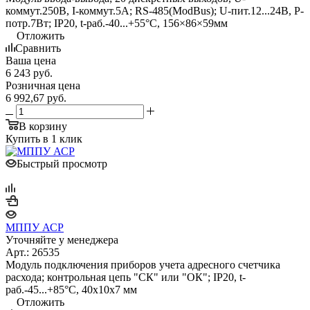
коммут.250В, I-коммут.5А; RS-485(ModBus); U-пит.12...24В, P-
потр.7Вт; IP20, t-раб.-40...+55°С, 156×86×59мм
Отложить
Сравнить
Ваша цена
6 243
руб.
Розничная цена
6 992,67
руб.
В корзину
Купить в 1 клик
Быстрый просмотр
МППУ АСР
Уточняйте у менеджера
Арт.: 26535
Модуль подключения приборов учета адресного счетчика
расхода; контрольная цепь "СК" или "ОК"; IP20, t-
раб.-45...+85°C, 40х10х7 мм
Отложить