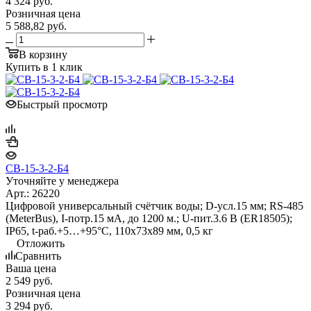
4 324
руб.
Розничная цена
5 588,82
руб.
В корзину
Купить в 1 клик
Быстрый просмотр
СВ-15-3-2-Б4
Уточняйте у менеджера
Арт.: 26220
Цифровой универсальный счётчик воды; D-усл.15 мм; RS-485
(MeterBus), I-потр.15 мА, до 1200 м.; U-пит.3.6 В (ER18505);
IP65, t-раб.+5…+95°C, 110х73х89 мм, 0,5 кг
Отложить
Сравнить
Ваша цена
2 549
руб.
Розничная цена
3 294
руб.