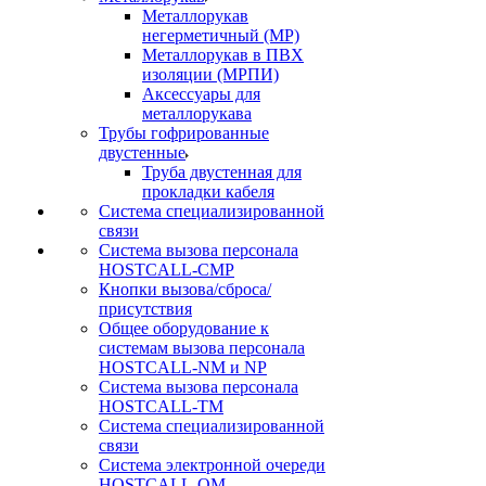
Металлорукав
негерметичный (МР)
Металлорукав в ПВХ
изоляции (МРПИ)
Аксессуары для
металлорукава
Трубы гофрированные
двустенные
Труба двустенная для
прокладки кабеля
Система специализированной
связи
Cистема вызова персонала
HOSTCALL-CMP
Кнопки вызова/сброса/
присутствия
Общее оборудование к
системам вызова персонала
HOSTCALL-NM и NP
Система вызова персонала
HOSTCALL-TM
Система специализированной
связи
Система электронной очереди
HOSTCALL-QM