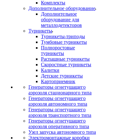
Комплекты
Дополнительное оборудование
Дополнительное
оборудование для
металлодетекторов
Турникеты
Турникеты-триподы
Тумбовые турникеты
Полноростовые
турникеты
Распашные турникеты
Скоростные турникеты
Калитки
Детские турникеты
Картоприемник
Генераторы огнетушащего
аэрозоля стационарного типа
Генераторы огнетушащего
аэрозоля автономного типа
Генераторы огнетушащего
аэрозоля транспортного типа
Генераторы огнетушащего
аэрозоля оперативного типа
Узел запуска автономного типа
Электромонтажные коробки