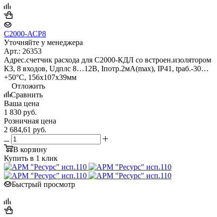
С2000-АСР8
Уточняйте у менеджера
Арт.: 26353
Адрес.счетчик расхода для С2000-КДЛ со встроен.изолятором
КЗ, 8 входов, Uдплс 8…12В, Iпотр.2мА(max), IP41, tраб.-30…
+50°С, 156х107х39мм
Отложить
Сравнить
Ваша цена
1 830
руб.
Розничная цена
2 684,61
руб.
В корзину
Купить в 1 клик
Быстрый просмотр