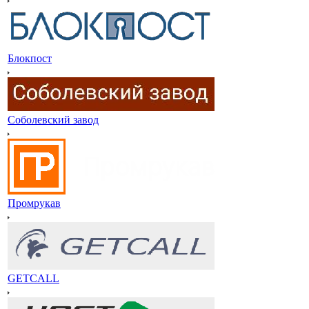
Блокпост
Соболевский завод
Промрукав
GETCALL