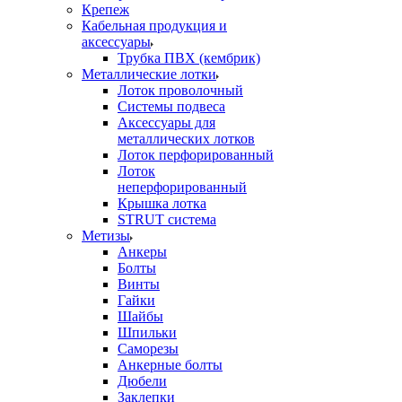
Крепеж
Кабельная продукция и
аксессуары
Трубка ПВХ (кембрик)
Металлические лотки
Лоток проволочный
Системы подвеса
Аксессуары для
металлических лотков
Лоток перфорированный
Лоток
неперфорированный
Крышка лотка
STRUT система
Метизы
Анкеры
Болты
Винты
Гайки
Шайбы
Шпильки
Саморезы
Анкерные болты
Дюбели
Заклепки