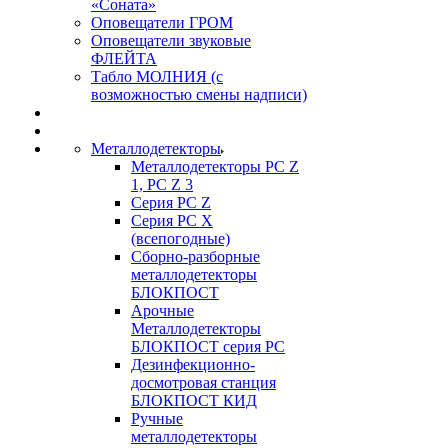
«Соната»
Оповещатели ГРОМ
Оповещатели звуковые
ФЛЕЙТА
Табло МОЛНИЯ (с
возможностью смены надписи)
Металлодетекторы
Металлодетекторы РС Z
1, PC Z 3
Серия РС Z
Серия РС X
(всепогодные)
Сборно-разборные
металлодетекторы
БЛОКПОСТ
Арочные
Металлодетекторы
БЛОКПОСТ серия РС
Дезинфекционно-
досмотровая станция
БЛОКПОСТ КИД
Ручные
металлодетекторы