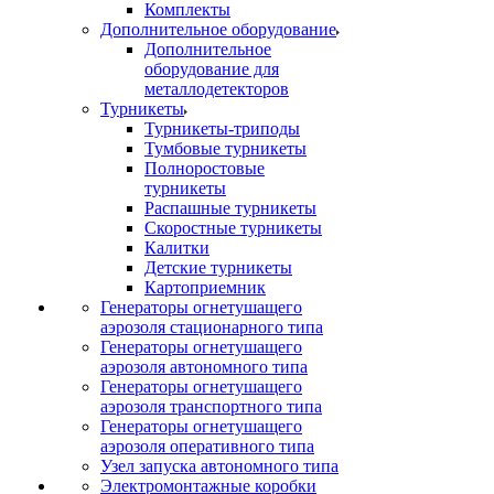
Комплекты
Дополнительное оборудование
Дополнительное
оборудование для
металлодетекторов
Турникеты
Турникеты-триподы
Тумбовые турникеты
Полноростовые
турникеты
Распашные турникеты
Скоростные турникеты
Калитки
Детские турникеты
Картоприемник
Генераторы огнетушащего
аэрозоля стационарного типа
Генераторы огнетушащего
аэрозоля автономного типа
Генераторы огнетушащего
аэрозоля транспортного типа
Генераторы огнетушащего
аэрозоля оперативного типа
Узел запуска автономного типа
Электромонтажные коробки