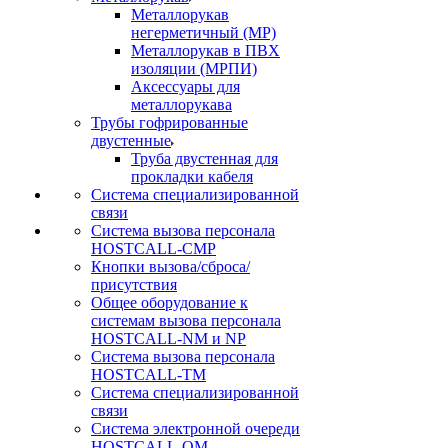
Металлорукав
негерметичный (МР)
Металлорукав в ПВХ
изоляции (МРПИ)
Аксессуары для
металлорукава
Трубы гофрированные
двустенные
Труба двустенная для
прокладки кабеля
Система специализированной
связи
Cистема вызова персонала
HOSTCALL-CMP
Кнопки вызова/сброса/
присутствия
Общее оборудование к
системам вызова персонала
HOSTCALL-NM и NP
Система вызова персонала
HOSTCALL-TM
Система специализированной
связи
Система электронной очереди
HOSTCALL-QM