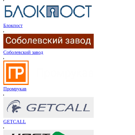
Блокпост
Соболевский завод
Промрукав
GETCALL