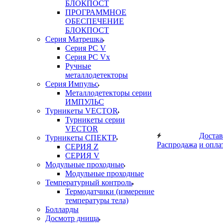
БЛОКПОСТ
ПРОГРАММНОЕ
ОБЕСПЕЧЕНИЕ
БЛОКПОСТ
Серия Матрешка
Серия PC V
Серия PC Vx
Ручные
металлодетекторы
Серия Импульс
Металлодетекторы серии
ИМПУЛЬС
Турникеты VECTOR
Турникеты серии
VECTOR
Достав
Турникеты СПЕКТР
Распродажа
и опла
СЕРИЯ Z
СЕРИЯ V
Модульные проходные
Модульные проходные
Температурный контроль
Термодатчики (измерение
температуры тела)
Болларды
Досмотр днища