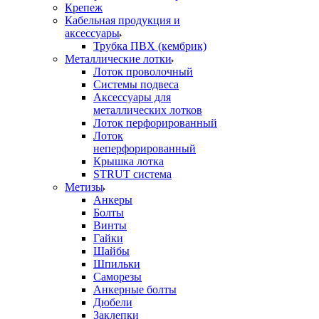
Крепеж
Кабельная продукция и
аксессуары
Трубка ПВХ (кембрик)
Металлические лотки
Лоток проволочный
Системы подвеса
Аксессуары для
металлических лотков
Лоток перфорированный
Лоток
неперфорированный
Крышка лотка
STRUT система
Метизы
Анкеры
Болты
Винты
Гайки
Шайбы
Шпильки
Саморезы
Анкерные болты
Дюбели
Заклепки