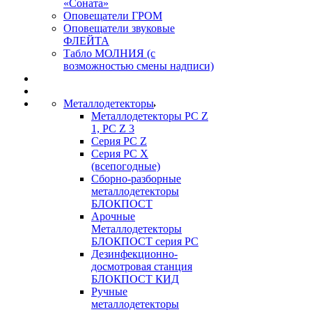
«Соната»
Оповещатели ГРОМ
Оповещатели звуковые
ФЛЕЙТА
Табло МОЛНИЯ (с
возможностью смены надписи)
Металлодетекторы
Металлодетекторы РС Z
1, PC Z 3
Серия РС Z
Серия РС X
(всепогодные)
Сборно-разборные
металлодетекторы
БЛОКПОСТ
Арочные
Металлодетекторы
БЛОКПОСТ серия РС
Дезинфекционно-
досмотровая станция
БЛОКПОСТ КИД
Ручные
металлодетекторы