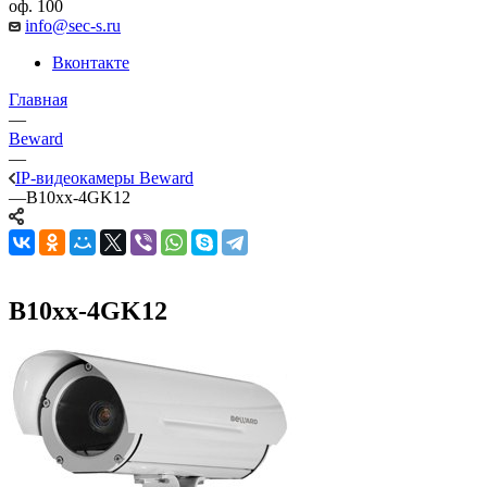
оф. 100
info@sec-s.ru
Вконтакте
Главная
—
Beward
—
IP-видеокамеры Beward
—
B10xx-4GK12
B10xx-4GK12