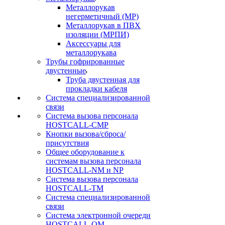
Металлорукав
негерметичный (МР)
Металлорукав в ПВХ
изоляции (МРПИ)
Аксессуары для
металлорукава
Трубы гофрированные
двустенные
Труба двустенная для
прокладки кабеля
Система специализированной
связи
Cистема вызова персонала
HOSTCALL-CMP
Кнопки вызова/сброса/
присутствия
Общее оборудование к
системам вызова персонала
HOSTCALL-NM и NP
Система вызова персонала
HOSTCALL-TM
Система специализированной
связи
Система электронной очереди
HOSTCALL-QM