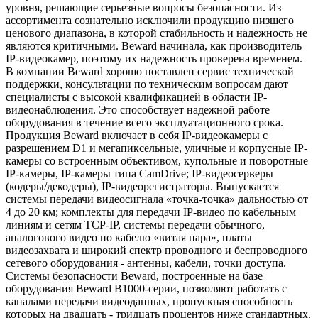
уровня, решающие серьезные вопросы безопасности. Из
ассортимента сознательно исключили продукцию низшего
ценового диапазона, в которой стабильность и надежность не
являются критичными. Beward начинала, как производитель
IP-видеокамер, поэтому их надежность проверена временем.
В компании Beward хорошо поставлен сервис технической
поддержки, консультации по техническим вопросам дают
специалисты с высокой квалификацией в области IP-
видеонаблюдения. Это способствует надежной работе
оборудования в течение всего эксплуатационного срока.
Продукция Beward включает в себя IP-видеокамеры с
разрешением D1 и мегапиксельные, уличные и корпусные IP-
камеры со встроенным объективом, купольные и поворотные
IP-камеры, IP-камеры типа CamDrive; IP-видеосерверы
(кодеры/декодеры), IP-видеорегистраторы. Выпускается
системы передачи видеосигнала «точка-точка» дальностью от
4 до 20 км; комплекты для передачи IP-видео по кабельным
линиям и сетям TCP-IP, системы передачи обычного,
аналогового видео по кабелю «витая пара», платы
видеозахвата и широкий спектр проводного и беспроводного
сетевого оборудования - антенны, кабели, точки доступа.
Системы безопасности Beward, построенные на базе
оборудования Beward B1000-серии, позволяют работать с
каналами передачи видеоданных, пропускная способность
которых на двадцать - тридцать процентов ниже стандартных.