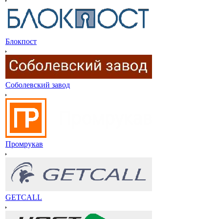
Блокпост
Соболевский завод
Промрукав
GETCALL