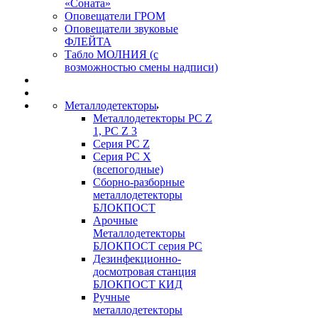
«Соната»
Оповещатели ГРОМ
Оповещатели звуковые
ФЛЕЙТА
Табло МОЛНИЯ (с
возможностью смены надписи)
Металлодетекторы
Металлодетекторы РС Z
1, PC Z 3
Серия РС Z
Серия РС X
(всепогодные)
Сборно-разборные
металлодетекторы
БЛОКПОСТ
Арочные
Металлодетекторы
БЛОКПОСТ серия РС
Дезинфекционно-
досмотровая станция
БЛОКПОСТ КИД
Ручные
металлодетекторы