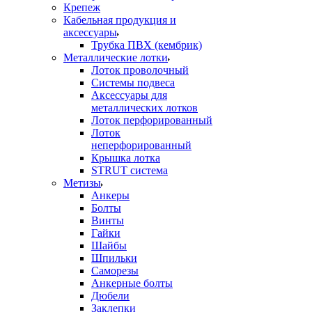
Крепеж
Кабельная продукция и
аксессуары
Трубка ПВХ (кембрик)
Металлические лотки
Лоток проволочный
Системы подвеса
Аксессуары для
металлических лотков
Лоток перфорированный
Лоток
неперфорированный
Крышка лотка
STRUT система
Метизы
Анкеры
Болты
Винты
Гайки
Шайбы
Шпильки
Саморезы
Анкерные болты
Дюбели
Заклепки