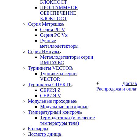
БЛОКПОСТ
ПРОГРАММНОЕ
ОБЕСПЕЧЕНИЕ
БЛОКПОСТ
Серия Матрешка
Серия PC V
Серия PC Vx
Ручные
металлодетекторы
Серия Импульс
Металлодетекторы серии
ИМПУЛЬС
Турникеты VECTOR
Турникеты серии
VECTOR
Достав
Турникеты СПЕКТР
Распродажа
и опла
СЕРИЯ Z
СЕРИЯ V
Модульные проходные
Модульные проходные
Температурный контроль
Термодатчики (измерение
температуры тела)
Болларды
Досмотр днища