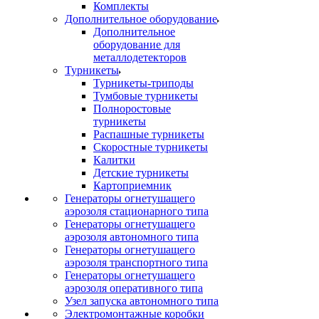
Комплекты
Дополнительное оборудование
Дополнительное
оборудование для
металлодетекторов
Турникеты
Турникеты-триподы
Тумбовые турникеты
Полноростовые
турникеты
Распашные турникеты
Скоростные турникеты
Калитки
Детские турникеты
Картоприемник
Генераторы огнетушащего
аэрозоля стационарного типа
Генераторы огнетушащего
аэрозоля автономного типа
Генераторы огнетушащего
аэрозоля транспортного типа
Генераторы огнетушащего
аэрозоля оперативного типа
Узел запуска автономного типа
Электромонтажные коробки