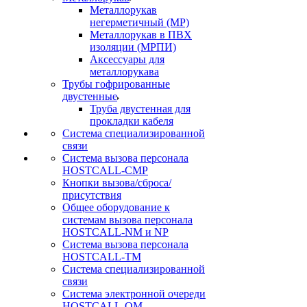
Металлорукав
негерметичный (МР)
Металлорукав в ПВХ
изоляции (МРПИ)
Аксессуары для
металлорукава
Трубы гофрированные
двустенные
Труба двустенная для
прокладки кабеля
Система специализированной
связи
Cистема вызова персонала
HOSTCALL-CMP
Кнопки вызова/сброса/
присутствия
Общее оборудование к
системам вызова персонала
HOSTCALL-NM и NP
Система вызова персонала
HOSTCALL-TM
Система специализированной
связи
Система электронной очереди
HOSTCALL-QM