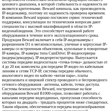
ценового диапазона, в которой стабильность и надежность не
являются критичными. Beward начинала, как производитель
IP-видеокамер, поэтому их надежность проверена временем.
В компании Beward хорошо поставлен сервис технической
поддержки, консультации по техническим вопросам дают
специалисты с высокой квалификацией в области IP-
видеонаблюдения. Это способствует надежной работе
оборудования в течение всего эксплуатационного срока.
Продукция Beward включает в себя IP-видеокамеры с
разрешением D1 и мегапиксельные, уличные и корпусные IP-
камеры со встроенным объективом, купольные и поворотные
IP-камеры, IP-камеры типа CamDrive; IP-видеосерверы
(кодеры/декодеры), IP-видеорегистраторы. Выпускается
системы передачи видеосигнала «точка-точка» дальностью от
4 до 20 км; комплекты для передачи IP-видео по кабельным
линиям и сетям TCP-IP, системы передачи обычного,
аналогового видео по кабелю «витая пара», платы
видеозахвата и широкий спектр проводного и беспроводного
сетевого оборудования - антенны, кабели, точки доступа.
Системы безопасности Beward, построенные на базе
оборудования Beward B1000-серии, позволяют работать с
каналами передачи видеоданных, пропускная способность
которых на двадцать - тридцать процентов ниже стандартных.
Таким образом, обеспечивается передача видеоизображения