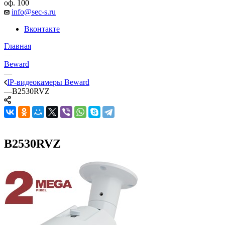
оф. 100
info@sec-s.ru
Вконтакте
Главная
—
Beward
—
IP-видеокамеры Beward
—
B2530RVZ
B2530RVZ