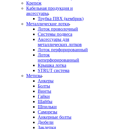
Крепеж
Кабельная продукция и
аксессуары
Трубка ПВХ (кембрик)
Металлические лотки
Лоток проволочный
Системы подвеса
Аксессуары для
металлических лотков
Лоток перфорированный
Лоток
неперфорированный
Крышка лотка
STRUT система
Метизы
Анкеры
Болты
Винты
Гайки
Шайбы
Шпильки
Саморезы
Анкерные болты
Дюбели
Заклепки