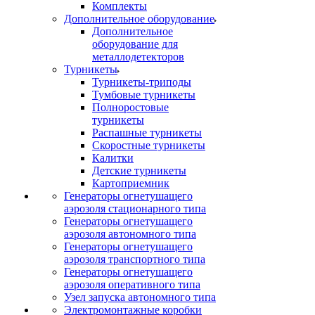
Комплекты
Дополнительное оборудование
Дополнительное
оборудование для
металлодетекторов
Турникеты
Турникеты-триподы
Тумбовые турникеты
Полноростовые
турникеты
Распашные турникеты
Скоростные турникеты
Калитки
Детские турникеты
Картоприемник
Генераторы огнетушащего
аэрозоля стационарного типа
Генераторы огнетушащего
аэрозоля автономного типа
Генераторы огнетушащего
аэрозоля транспортного типа
Генераторы огнетушащего
аэрозоля оперативного типа
Узел запуска автономного типа
Электромонтажные коробки