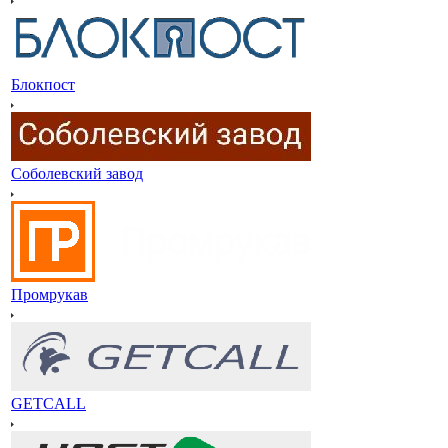
Блокпост
Соболевский завод
Промрукав
GETCALL