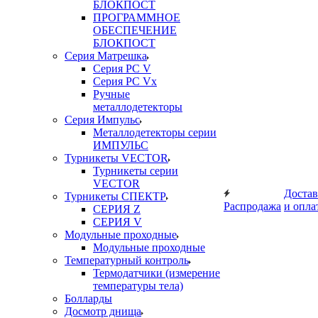
БЛОКПОСТ
ПРОГРАММНОЕ
ОБЕСПЕЧЕНИЕ
БЛОКПОСТ
Серия Матрешка
Серия PC V
Серия PC Vx
Ручные
металлодетекторы
Серия Импульс
Металлодетекторы серии
ИМПУЛЬС
Турникеты VECTOR
Турникеты серии
VECTOR
Достав
Турникеты СПЕКТР
Распродажа
и опла
СЕРИЯ Z
СЕРИЯ V
Модульные проходные
Модульные проходные
Температурный контроль
Термодатчики (измерение
температуры тела)
Болларды
Досмотр днища