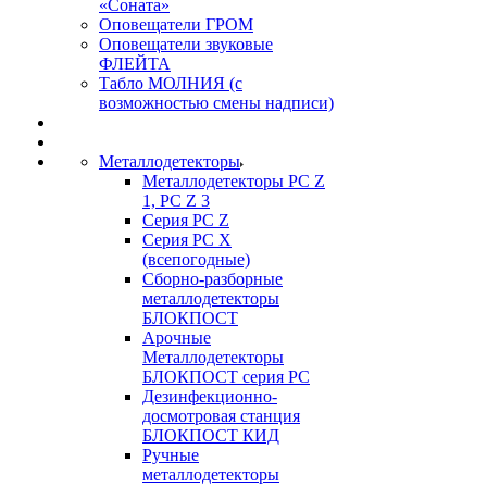
«Соната»
Оповещатели ГРОМ
Оповещатели звуковые
ФЛЕЙТА
Табло МОЛНИЯ (с
возможностью смены надписи)
Металлодетекторы
Металлодетекторы РС Z
1, PC Z 3
Серия РС Z
Серия РС X
(всепогодные)
Сборно-разборные
металлодетекторы
БЛОКПОСТ
Арочные
Металлодетекторы
БЛОКПОСТ серия РС
Дезинфекционно-
досмотровая станция
БЛОКПОСТ КИД
Ручные
металлодетекторы