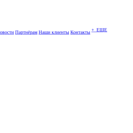
+ ЕЩЕ
овости
Партнёрам
Наши клиенты
Контакты