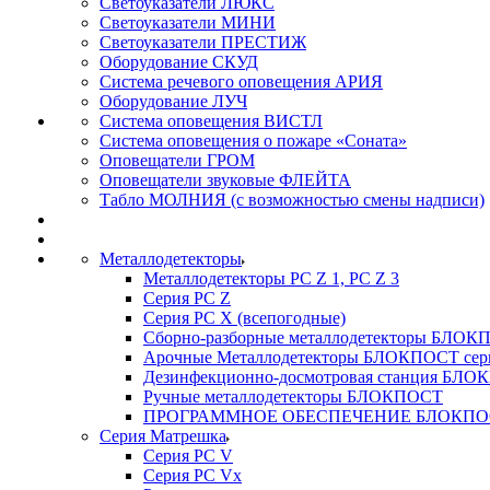
Светоуказатели ЛЮКС
Светоуказатели МИНИ
Светоуказатели ПРЕСТИЖ
Оборудование СКУД
Система речевого оповещения АРИЯ
Оборудование ЛУЧ
Система оповещения ВИСТЛ
Система оповещения о пожаре «Соната»
Оповещатели ГРОМ
Оповещатели звуковые ФЛЕЙТА
Табло МОЛНИЯ (с возможностью смены надписи)
Металлодетекторы
Металлодетекторы РС Z 1, PC Z 3
Серия РС Z
Серия РС X (всепогодные)
Сборно-разборные металлодетекторы БЛО
Арочные Металлодетекторы БЛОКПОСТ сер
Дезинфекционно-досмотровая станция БЛ
Ручные металлодетекторы БЛОКПОСТ
ПРОГРАММНОЕ ОБЕСПЕЧЕНИЕ БЛОКПО
Серия Матрешка
Серия PC V
Серия PC Vx