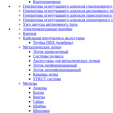
Картоприемник
Генераторы огнетушащего аэрозоля стационарного
Генераторы огнетушащего аэрозоля автономного т
Генераторы огнетушащего аэрозоля транспортного
Генераторы огнетушащего аэрозоля оперативного 
Узел запуска автономного типа
Электромонтажные коробки
Крепеж
Кабельная продукция и аксессуары
Трубка ПВХ (кембрик)
Металлические лотки
Лоток проволочный
Системы подвеса
Аксессуары для металлических лотков
Лоток перфорированный
Лоток неперфорированный
Крышка лотка
STRUT система
Метизы
Анкеры
Болты
Винты
Гайки
Шайбы
Шпильки