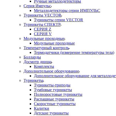
Ручные металлодетекторы
Серия Импульс
Металлодетекторы серии ИМПУЛЬС
Турникеты VECTOR
Турникеты серии VECTOR
Турникеты СПЕКТР
СЕРИЯ Z
СЕРИЯ V
Модульные проходные
Модульные проходные
Температурный контроль
Термодатчики (измерение температуры тела)
Болларды
Досмотр днища
Комплекты
Дополнительное оборудование
Дополнительное оборудование для металлоде
Турникеты
Турникеты-триподы
Тумбовые турникеты
Полноростовые турникеты
Распашные турникеты
Скоростные турникеты
Калитки
Детские турникеты