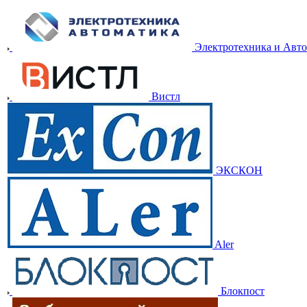
Электротехника и Авт
Вистл
ЭКСКОН
Aler
Блокпост