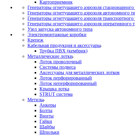
Картоприемник
Генераторы огнетушащего аэрозоля стационарного
Генераторы огнетушащего аэрозоля автономного т
Генераторы огнетушащего аэрозоля транспортного
Генераторы огнетушащего аэрозоля оперативного 
Узел запуска автономного типа
Электромонтажные коробки
Крепеж
Кабельная продукция и аксессуары
Трубка ПВХ (кембрик)
Металлические лотки
Лоток проволочный
Системы подвеса
Аксессуары для металлических лотков
Лоток перфорированный
Лоток неперфорированный
Крышка лотка
STRUT система
Метизы
Анкеры
Болты
Винты
Гайки
Шайбы
Шпильки