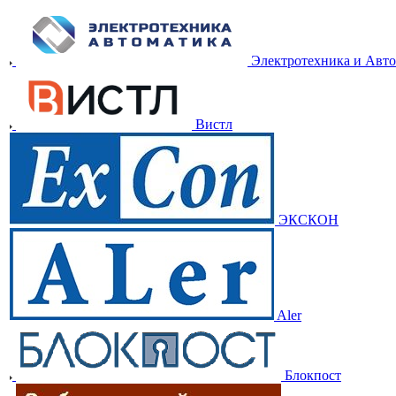
Электротехника и Авт
Вистл
ЭКСКОН
Aler
Блокпост