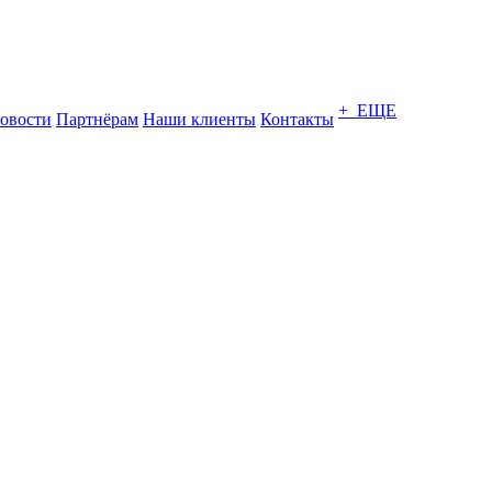
+ ЕЩЕ
овости
Партнёрам
Наши клиенты
Контакты