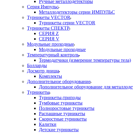
Ручные металлодетекторы
Серия Импульс
Металлодетекторы серии ИМПУЛЬС
Турникеты VECTOR
Турникеты серии VECTOR
Турникеты СПЕКТР
СЕРИЯ Z
СЕРИЯ V
Модульные проходные
Модульные проходные
Температурный контроль
Термодатчики (измерение температуры тела)
Болларды
Досмотр днища
Комплекты
Дополнительное оборудование
Дополнительное оборудование для металлоде
Турникеты
Турникеты-триподы
Тумбовые турникеты
Полноростовые турникеты
Распашные турникеты
Скоростные турникеты
Калитки
Детские турникеты