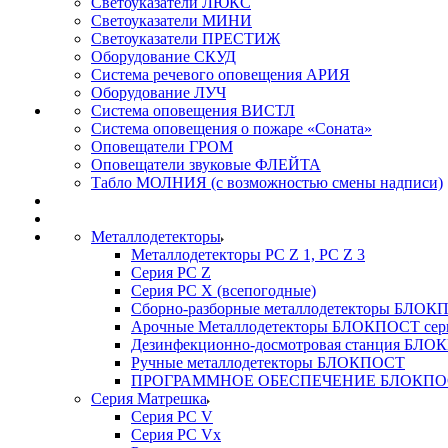
Светоуказатели ЛЮКС
Светоуказатели МИНИ
Светоуказатели ПРЕСТИЖ
Оборудование СКУД
Система речевого оповещения АРИЯ
Оборудование ЛУЧ
Система оповещения ВИСТЛ
Система оповещения о пожаре «Соната»
Оповещатели ГРОМ
Оповещатели звуковые ФЛЕЙТА
Табло МОЛНИЯ (с возможностью смены надписи)
Металлодетекторы
Металлодетекторы РС Z 1, PC Z 3
Серия РС Z
Серия РС X (всепогодные)
Сборно-разборные металлодетекторы БЛО
Арочные Металлодетекторы БЛОКПОСТ сер
Дезинфекционно-досмотровая станция БЛ
Ручные металлодетекторы БЛОКПОСТ
ПРОГРАММНОЕ ОБЕСПЕЧЕНИЕ БЛОКПО
Серия Матрешка
Серия PC V
Серия PC Vx