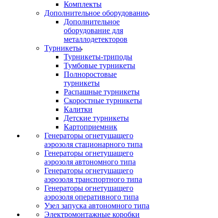
Комплекты
Дополнительное оборудование
Дополнительное
оборудование для
металлодетекторов
Турникеты
Турникеты-триподы
Тумбовые турникеты
Полноростовые
турникеты
Распашные турникеты
Скоростные турникеты
Калитки
Детские турникеты
Картоприемник
Генераторы огнетушащего
аэрозоля стационарного типа
Генераторы огнетушащего
аэрозоля автономного типа
Генераторы огнетушащего
аэрозоля транспортного типа
Генераторы огнетушащего
аэрозоля оперативного типа
Узел запуска автономного типа
Электромонтажные коробки