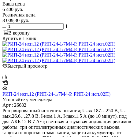
Ваша цена
6 400
руб.
Розничная цена
8 009,30
руб.
В корзину
Купить в 1 клик
Быстрый просмотр
РИП-24 исп.12 (РИП-24-1/7М4-Р, РИП-24 исп.02П)
Уточняйте у менеджера
Арт.: 26682
Резервированный источник питания; U-вх.187…250 В, U-
вых.26.6…27.8 В, I-ном.1 А, I-max.1,5 А (до 10 минут), под
два АКБ 12 В 7 А·ч; световая и звуковая индикация режимов
работы, три оптоэлектронных диагностических выхода,
защита от короткого замыкания, защита аккумулятора от