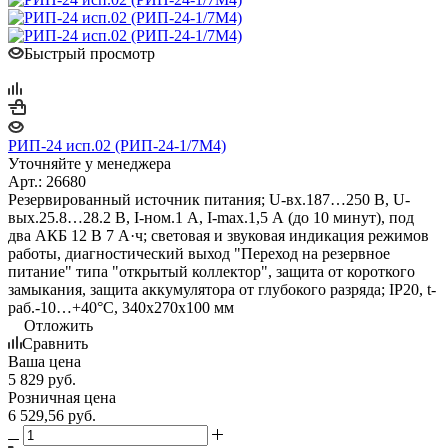
Быстрый просмотр
РИП-24 исп.02 (РИП-24-1/7М4)
Уточняйте у менеджера
Арт.: 26680
Резервированный источник питания; U-вх.187…250 В, U-
вых.25.8…28.2 В, I-ном.1 А, I-max.1,5 А (до 10 минут), под
два АКБ 12 В 7 А·ч; световая и звуковая индикация режимов
работы, диагностический выход "Переход на резервное
питание" типа "открытый коллектор", защита от короткого
замыкания, защита аккумулятора от глубокого разряда; IP20, t-
раб.-10…+40°С, 340х270х100 мм
Отложить
Сравнить
Ваша цена
5 829
руб.
Розничная цена
6 529,56
руб.