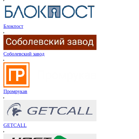
Блокпост
Соболевский завод
Промрукав
GETCALL