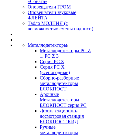
«Соната»
Оповещатели ГРОМ
Оповещатели звуковые
ФЛЕЙТА
Табло МОЛНИЯ (с
возможностью смены надписи)
Металлодетекторы
Металлодетекторы РС Z
1, PC Z 3
Серия РС Z
Серия РС X
(всепогодные)
Сборно-разборные
металлодетекторы
БЛОКПОСТ
Арочные
Металлодетекторы
БЛОКПОСТ серия РС
Дезинфекционно-
досмотровая станция
БЛОКПОСТ КИД
Ручные
металлодетекторы