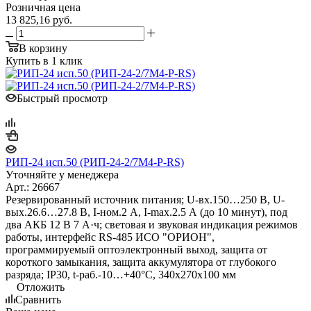
Розничная цена
13 825,16
руб.
В корзину
Купить в 1 клик
Быстрый просмотр
РИП-24 исп.50 (РИП-24-2/7М4-Р-RS)
Уточняйте у менеджера
Арт.: 26667
Резервированный источник питания; U-вх.150…250 В, U-
вых.26.6…27.8 В, I-ном.2 А, I-max.2.5 А (до 10 минут), под
два АКБ 12 В 7 А·ч; световая и звуковая индикация режимов
работы, интерфейс RS-485 ИСО "ОРИОН",
программируемый оптоэлектронный выход, защита от
короткого замыкания, защита аккумулятора от глубокого
разряда; IP30, t-раб.-10…+40°С, 340х270х100 мм
Отложить
Сравнить