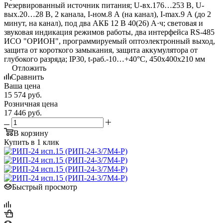
Резервированный источник питания; U-вх.176…253 В, U-
вых.20…28 В, 2 канала, I-ном.8 А (на канал), I-max.9 А (до 2
минут, на канал), под два АКБ 12 В 40(26) А·ч; световая и
звуковая индикация режимов работы, два интерфейса RS-485
ИСО "ОРИОН", программируемый оптоэлектронный выход,
защита от короткого замыкания, защита аккумулятора от
глубокого разряда; IP30, t-раб.-10…+40°С, 450х400х210 мм
Отложить
Сравнить
Ваша цена
15 574
руб.
Розничная цена
17 446
руб.
В корзину
Купить в 1 клик
Быстрый просмотр