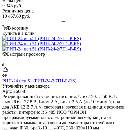
Ваша цена
9 345
руб.
Розничная цена
10 467,60
руб.
В корзину
Купить в 1 клик
Быстрый просмотр
РИП-24 исп.51 (РИП-24-2/7П1-Р-RS)
Уточняйте у менеджера
Арт.: 26668
Резервированный источник питания; U-вх.150…250 В, U-
вых.26.6…27.8 В, I-ном.2 А, I-max.2.5 А (до 10 минут), под
два АКБ 12 В 7 А·ч; световая и звуковая индикация режимов
работы, интерфейс RS-485 ИСО "ОРИОН",
программируемый оптоэлектронный выход, защита от
короткого замыкания, защита аккумулятора от глубокого
разряда; IP30, t-раб.-10…+40°С, 230×320×110 мм