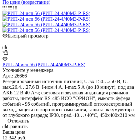
По цене (возрастание)
Быстрый просмотр
РИП-24 исп.56 (РИП-24-4/40М3-Р-RS)
Уточняйте у менеджера
Арт.: 26666
Резервированный источник питания; U-вх.150…250 В, U-
вых.26.4…27.6 В, I-ном.4 А, I-max.5 А (до 10 минут), под два
АКБ 12 В 40 А·ч; световая и звуковая индикация режимов
работы, интерфейс RS-485 ИСО "ОРИОН", емкость буфера
событий - 95 событий, программируемый оптоэлектронный
выход, защита от короткого замыкания, защита аккумулятора
от глубокого разряда; IP30, t-раб.-10…+40°С, 450х400х210 мм
Отложить
Сравнить
Ваша цена
12 342
руб.