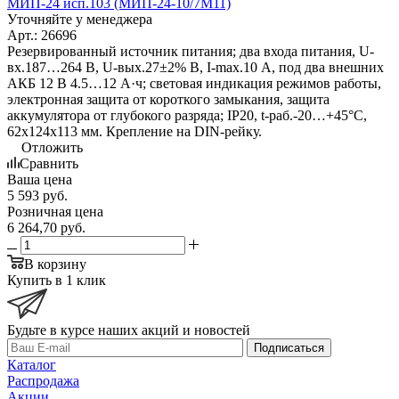
МИП-24 исп.103 (МИП-24-10/7М11)
Уточняйте у менеджера
Арт.: 26696
Резервированный источник питания; два входа питания, U-
вх.187…264 В, U-вых.27±2% В, I-max.10 А, под два внешних
АКБ 12 В 4.5…12 А·ч; световая индикация режимов работы,
электронная защита от короткого замыкания, защита
аккумулятора от глубокого разряда; IP20, t-раб.-20…+45°C,
62х124х113 мм. Крепление на DIN-рейку.
Отложить
Сравнить
Ваша цена
5 593
руб.
Розничная цена
6 264,70
руб.
В корзину
Купить в 1 клик
Будьте в курсе наших акций и новостей
Подписаться
Каталог
Распродажа
Акции