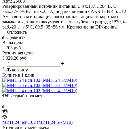
Арт.: 26688
Резервированный источник питания; U-вх.187…264 В, U-
вых.27±2% В, I-max.2.5 А, под два внешних АКБ 12 В 4.5…12
А·ч; световая индикация, электронная защита от короткого
замыкания, защита аккумулятора от глубокого разряда; IP20, t-
раб.-20…+45°С, 89.5×95×56 мм. Крепление на DIN-рейку.
Отложить
Сравнить
Ваша цена
2 705
руб.
Розничная цена
3 029,26
руб.
В корзину
Купить в 1 клик
Быстрый просмотр
МИП-24 исп.102 (МИП-24-5/7М10)
Уточняйте у менеджера