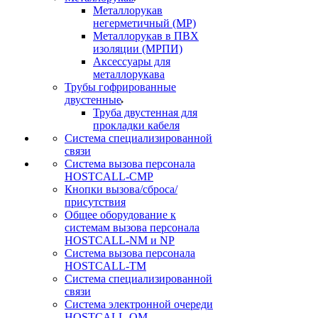
Металлорукав
негерметичный (МР)
Металлорукав в ПВХ
изоляции (МРПИ)
Аксессуары для
металлорукава
Трубы гофрированные
двустенные
Труба двустенная для
прокладки кабеля
Система специализированной
связи
Cистема вызова персонала
HOSTCALL-CMP
Кнопки вызова/сброса/
присутствия
Общее оборудование к
системам вызова персонала
HOSTCALL-NM и NP
Система вызова персонала
HOSTCALL-TM
Система специализированной
связи
Система электронной очереди
HOSTCALL-QM