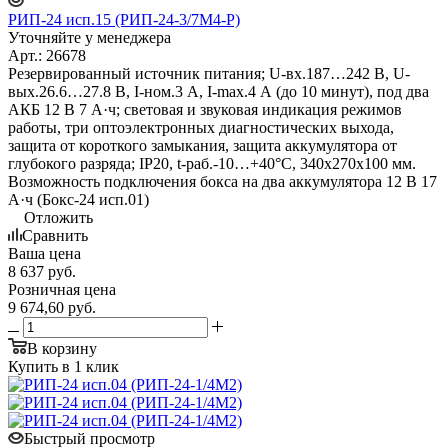
РИП-24 исп.15 (РИП-24-3/7М4-Р)
Уточняйте у менеджера
Арт.: 26678
Резервированный источник питания; U-вх.187…242 В, U-
вых.26.6…27.8 В, I-ном.3 А, I-max.4 А (до 10 минут), под два
АКБ 12 В 7 А·ч; световая и звуковая индикация режимов
работы, три оптоэлектронных диагностических выхода,
защита от короткого замыкания, защита аккумулятора от
глубокого разряда; IP20, t-раб.-10…+40°C, 340х270х100 мм.
Возможность подключения бокса на два аккумулятора 12 В 17
А·ч (Бокс-24 исп.01)
Отложить
Сравнить
Ваша цена
8 637
руб.
Розничная цена
9 674,60
руб.
В корзину
Купить в 1 клик
Быстрый просмотр