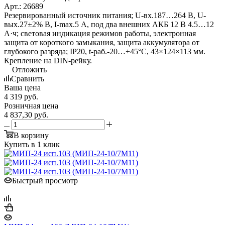
Арт.: 26689
Резервированный источник питания; U-вх.187…264 В, U-
вых.27±2% В, I-max.5 А, под два внешних АКБ 12 В 4.5…12
А·ч; световая индикация режимов работы, электронная
защита от короткого замыкания, защита аккумулятора от
глубокого разряда; IP20, t-раб.-20…+45°С, 43×124×113 мм.
Крепление на DIN-рейку.
Отложить
Сравнить
Ваша цена
4 319
руб.
Розничная цена
4 837,30
руб.
В корзину
Купить в 1 клик
Быстрый просмотр