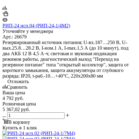
РИП-24 исп.04 (РИП-24-1/4М2)
Уточняйте у менеджера
Арт.: 26679
Резервированный источник питания; U-вх.187…250 В, U-
вых.25.8…28.2 В, I-ном.1 А, I-max.1,5 А (до 10 минут), под
два АКБ 12 В 4,5 А·ч; световая и звуковая индикация
режимов работы, диагностический выход "Переход на
резервное питание" типа "открытый коллектор", защита от
короткого замыкания, защита аккумулятора от глубокого
разряда; IP20, t-раб.-10…+40°С, 220х200х80 мм
Отложить
Сравнить
Ваша цена
4 792
руб.
Розничная цена
5 367,02
руб.
В корзину
Купить в 1 клик