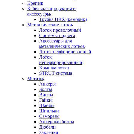
Крепеж
Кабельная продукция и
аксессуары
Трубка ПВХ (кембрик)
Металлические лотки
Лоток проволочный
Системы подвеса
Аксессуары для
металлических лотков
Лоток перфорированный
Лоток
неперфорированный
Крышка лотка
STRUT система
Метизы
Анкеры
Болты
Винты
Гайки
Шайбы
Шпильки
Саморезы
Анкерные болты
Дюбели
Заклепки