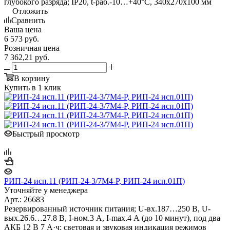
глубокого разряда; IP20, t-раб.-10…+40°С, 340х270х100 мм
Отложить
Сравнить
Ваша цена
6 573
руб.
Розничная цена
7 362,21
руб.
В корзину
Купить в 1 клик
Быстрый просмотр
РИП-24 исп.11 (РИП-24-3/7М4-Р, РИП-24 исп.01П)
Уточняйте у менеджера
Арт.: 26683
Резервированный источник питания; U-вх.187…250 В, U-
вых.26.6…27.8 В, I-ном.3 А, I-max.4 А (до 10 минут), под два
АКБ 12 В 7 А·ч; световая и звуковая индикация режимов