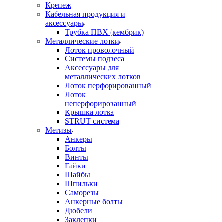
Крепеж
Кабельная продукция и
аксессуары
Трубка ПВХ (кембрик)
Металлические лотки
Лоток проволочный
Системы подвеса
Аксессуары для
металлических лотков
Лоток перфорированный
Лоток
неперфорированный
Крышка лотка
STRUT система
Метизы
Анкеры
Болты
Винты
Гайки
Шайбы
Шпильки
Саморезы
Анкерные болты
Дюбели
Заклепки