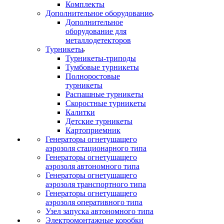
Комплекты
Дополнительное оборудование
Дополнительное
оборудование для
металлодетекторов
Турникеты
Турникеты-триподы
Тумбовые турникеты
Полноростовые
турникеты
Распашные турникеты
Скоростные турникеты
Калитки
Детские турникеты
Картоприемник
Генераторы огнетушащего
аэрозоля стационарного типа
Генераторы огнетушащего
аэрозоля автономного типа
Генераторы огнетушащего
аэрозоля транспортного типа
Генераторы огнетушащего
аэрозоля оперативного типа
Узел запуска автономного типа
Электромонтажные коробки