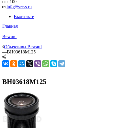
оф. 100
info@sec-s.ru
Вконтакте
Главная
—
Beward
—
Объективы Beward
—
BH03618M125
BH03618M125