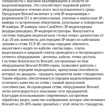
специалисты с высокой квалификацией в области IP-
видеонаблюдения. Это способствует надежной работе
оборудования в течение всего эксплуатационного срока.
Продукция Beward включает в себя IP-видеокамеры с
разрешением D1 и мегапиксельные, уличные и корпусные IP-
камеры со встроенным объективом, купольные и поворотные
IP-камеры, IP-камеры типа CamDrive; IP-видеосерверы
(кодеры/декодеры), IP-видеорегистраторы. Выпускается
системы передачи видеосигнала «точка-точка» дальностью от
4 до 20 км; комплекты для передачи IP-видео по кабельным
линиям и сетям TCP-IP, системы передачи обычного,
аналогового видео по кабелю «витая пара», платы
видеозахвата и широкий спектр проводного и беспроводного
сетевого оборудования - антенны, кабели, точки доступа.
Системы безопасности Beward, построенные на базе
оборудования Beward B1000-серии, позволяют работать с
каналами передачи видеоданных, пропускная способность
которых на двадцать - тридцать процентов ниже стандартных.
Таким образом, обеспечивается передача видеоизображения
отличного качества по сетям с низкой пропускной
способностью, беспроводным сетям; оборудование Beward
легко интегрируется в локальные сети предприятий.
Благодаря использованию современных алгоритмов
обработки видео, качество изображения, которое обеспечивает
Beward на 20-30% выше принятых с этой области стандартов,