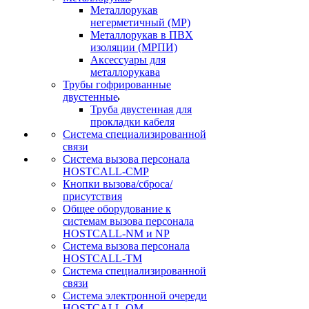
Металлорукав
негерметичный (МР)
Металлорукав в ПВХ
изоляции (МРПИ)
Аксессуары для
металлорукава
Трубы гофрированные
двустенные
Труба двустенная для
прокладки кабеля
Система специализированной
связи
Cистема вызова персонала
HOSTCALL-CMP
Кнопки вызова/сброса/
присутствия
Общее оборудование к
системам вызова персонала
HOSTCALL-NM и NP
Система вызова персонала
HOSTCALL-TM
Система специализированной
связи
Система электронной очереди
HOSTCALL-QM