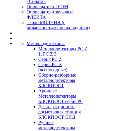
«Соната»
Оповещатели ГРОМ
Оповещатели звуковые
ФЛЕЙТА
Табло МОЛНИЯ (с
возможностью смены надписи)
Металлодетекторы
Металлодетекторы РС Z
1, PC Z 3
Серия РС Z
Серия РС X
(всепогодные)
Сборно-разборные
металлодетекторы
БЛОКПОСТ
Арочные
Металлодетекторы
БЛОКПОСТ серия РС
Дезинфекционно-
досмотровая станция
БЛОКПОСТ КИД
Ручные
металлодетекторы