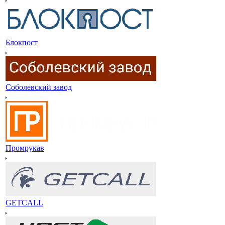
Блокпост
Соболевский завод
Промрукав
GETCALL