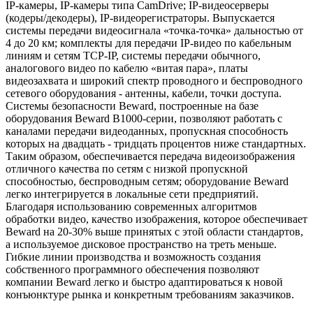
IP-камеры, IP-камеры типа CamDrive; IP-видеосерверы
(кодеры/декодеры), IP-видеорегистраторы. Выпускается
системы передачи видеосигнала «точка-точка» дальностью от
4 до 20 км; комплекты для передачи IP-видео по кабельным
линиям и сетям TCP-IP, системы передачи обычного,
аналогового видео по кабелю «витая пара», платы
видеозахвата и широкий спектр проводного и беспроводного
сетевого оборудования - антенны, кабели, точки доступа.
Системы безопасности Beward, построенные на базе
оборудования Beward B1000-серии, позволяют работать с
каналами передачи видеоданных, пропускная способность
которых на двадцать - тридцать процентов ниже стандартных.
Таким образом, обеспечивается передача видеоизображения
отличного качества по сетям с низкой пропускной
способностью, беспроводным сетям; оборудование Beward
легко интегрируется в локальные сети предприятий.
Благодаря использованию современных алгоритмов
обработки видео, качество изображения, которое обеспечивает
Beward на 20-30% выше принятых с этой области стандартов,
а используемое дисковое пространство на треть меньше.
Гибкие линии производства и возможность создания
собственного программного обеспечения позволяют
компании Beward легко и быстро адаптироваться к новой
конъюнктуре рынка и конкретным требованиям заказчиков.