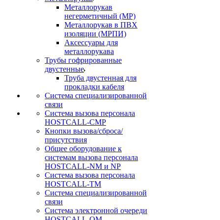
Металлорукав
негерметичный (МР)
Металлорукав в ПВХ
изоляции (МРПИ)
Аксессуары для
металлорукава
Трубы гофрированные
двустенные
Труба двустенная для
прокладки кабеля
Система специализированной
связи
Cистема вызова персонала
HOSTCALL-CMP
Кнопки вызова/сброса/
присутствия
Общее оборудование к
системам вызова персонала
HOSTCALL-NM и NP
Система вызова персонала
HOSTCALL-TM
Система специализированной
связи
Система электронной очереди
HOSTCALL-QM