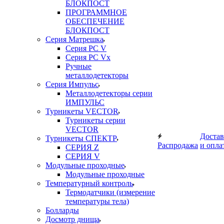
БЛОКПОСТ
ПРОГРАММНОЕ
ОБЕСПЕЧЕНИЕ
БЛОКПОСТ
Серия Матрешка
Серия PC V
Серия PC Vx
Ручные
металлодетекторы
Серия Импульс
Металлодетекторы серии
ИМПУЛЬС
Турникеты VECTOR
Турникеты серии
VECTOR
Достав
Турникеты СПЕКТР
Распродажа
и опла
СЕРИЯ Z
СЕРИЯ V
Модульные проходные
Модульные проходные
Температурный контроль
Термодатчики (измерение
температуры тела)
Болларды
Досмотр днища