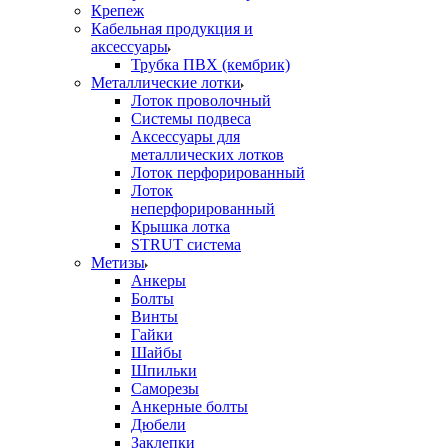
Крепеж
Кабельная продукция и
аксессуары
Трубка ПВХ (кембрик)
Металлические лотки
Лоток проволочный
Системы подвеса
Аксессуары для
металлических лотков
Лоток перфорированный
Лоток
неперфорированный
Крышка лотка
STRUT система
Метизы
Анкеры
Болты
Винты
Гайки
Шайбы
Шпильки
Саморезы
Анкерные болты
Дюбели
Заклепки