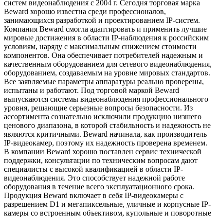
систем видеонаблюдения с 2004 г. Сегодня торговая марка
Beward хорошо известна среди профессионалов,
занимающихся разработкой и проектированием IP-систем.
Компания Beward смогла адаптировать и применить лучшие
мировые достижения в области IP-наблюдения к российским
условиям, наряду с максимальным снижением стоимости
компонентов. Она обеспечивает потребителей надежным и
качественным оборудованием для сетевого видеонаблюдения,
оборудованием, создаваемым на уровне мировых стандартов.
Все заявляемые параметры аппаратуры реально проверены,
испытаны и работают. Под торговой маркой Beward
выпускаются системы видеонаблюдения профессионального
уровня, решающие серьезные вопросы безопасности. Из
ассортимента сознательно исключили продукцию низшего
ценового диапазона, в которой стабильность и надежность не
являются критичными. Beward начинала, как производитель
IP-видеокамер, поэтому их надежность проверена временем.
В компании Beward хорошо поставлен сервис технической
поддержки, консультации по техническим вопросам дают
специалисты с высокой квалификацией в области IP-
видеонаблюдения. Это способствует надежной работе
оборудования в течение всего эксплуатационного срока.
Продукция Beward включает в себя IP-видеокамеры с
разрешением D1 и мегапиксельные, уличные и корпусные IP-
камеры со встроенным объективом, купольные и поворотные