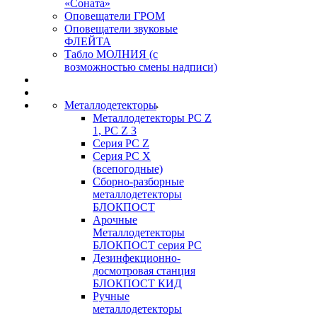
«Соната»
Оповещатели ГРОМ
Оповещатели звуковые
ФЛЕЙТА
Табло МОЛНИЯ (с
возможностью смены надписи)
Металлодетекторы
Металлодетекторы РС Z
1, PC Z 3
Серия РС Z
Серия РС X
(всепогодные)
Сборно-разборные
металлодетекторы
БЛОКПОСТ
Арочные
Металлодетекторы
БЛОКПОСТ серия РС
Дезинфекционно-
досмотровая станция
БЛОКПОСТ КИД
Ручные
металлодетекторы