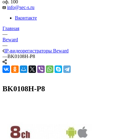
оф. 100
info@sec-s.ru
Вконтакте
Главная
—
Beward
—
IP-видеорегистраторы Beward
—
BK0108H-P8
BK0108H-P8