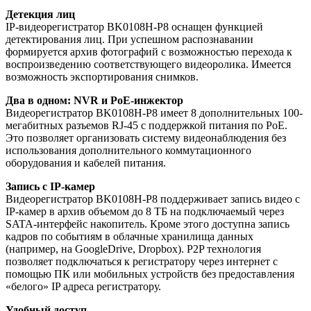
Детекция лиц
IP-видеорегистратор BK0108H-P8 оснащен функцией
детектирования лиц. При успешном распознавании
формируется архив фотографий с возможностью перехода к
воспроизведению соответствующего видеоролика. Имеется
возможность экспортирования снимков.
Два в одном: NVR и PoE-инжектор
Видеорегистратор BK0108H-P8 имеет 8 дополнительных 100-
мегабитных разъемов RJ-45 с поддержкой питания по PoE.
Это позволяет организовать систему видеонаблюдения без
использования дополнительного коммутационного
оборудования и кабелей питания.
Запись с IP-камер
Видеорегистратор BK0108H-P8 поддерживает запись видео с
IP-камер в архив объемом до 8 ТБ на подключаемый через
SATA-интерфейс накопитель. Кроме этого доступна запись
кадров по событиям в облачные хранилища данных
(например, на GoogleDrive, Dropbox). P2P технология
позволяет подключаться к регистратору через интернет с
помощью ПК или мобильных устройств без предоставления
«белого» IP адреса регистратору.
Удобный доступ