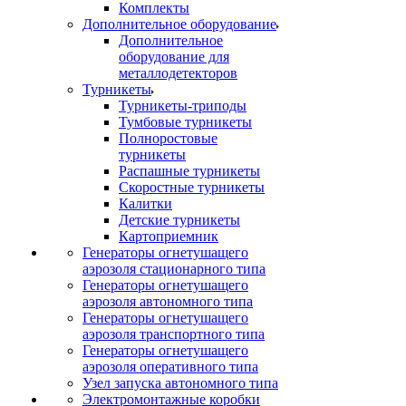
Комплекты
Дополнительное оборудование
Дополнительное
оборудование для
металлодетекторов
Турникеты
Турникеты-триподы
Тумбовые турникеты
Полноростовые
турникеты
Распашные турникеты
Скоростные турникеты
Калитки
Детские турникеты
Картоприемник
Генераторы огнетушащего
аэрозоля стационарного типа
Генераторы огнетушащего
аэрозоля автономного типа
Генераторы огнетушащего
аэрозоля транспортного типа
Генераторы огнетушащего
аэрозоля оперативного типа
Узел запуска автономного типа
Электромонтажные коробки