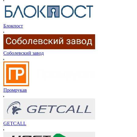
Блокпост
Соболевский завод
Промрукав
GETCALL