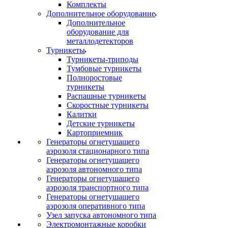
Комплекты
Дополнительное оборудование
Дополнительное
оборудование для
металлодетекторов
Турникеты
Турникеты-триподы
Тумбовые турникеты
Полноростовые
турникеты
Распашные турникеты
Скоростные турникеты
Калитки
Детские турникеты
Картоприемник
Генераторы огнетушащего
аэрозоля стационарного типа
Генераторы огнетушащего
аэрозоля автономного типа
Генераторы огнетушащего
аэрозоля транспортного типа
Генераторы огнетушащего
аэрозоля оперативного типа
Узел запуска автономного типа
Электромонтажные коробки