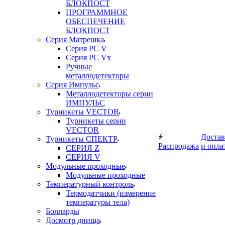
БЛОКПОСТ
ПРОГРАММНОЕ
ОБЕСПЕЧЕНИЕ
БЛОКПОСТ
Серия Матрешка
Серия PC V
Серия PC Vx
Ручные
металлодетекторы
Серия Импульс
Металлодетекторы серии
ИМПУЛЬС
Турникеты VECTOR
Турникеты серии
VECTOR
Достав
Турникеты СПЕКТР
Распродажа
и опла
СЕРИЯ Z
СЕРИЯ V
Модульные проходные
Модульные проходные
Температурный контроль
Термодатчики (измерение
температуры тела)
Болларды
Досмотр днища