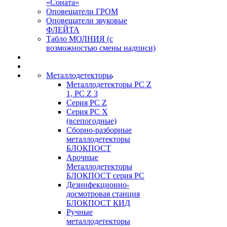
«Соната»
Оповещатели ГРОМ
Оповещатели звуковые
ФЛЕЙТА
Табло МОЛНИЯ (с
возможностью смены надписи)
Металлодетекторы
Металлодетекторы РС Z
1, PC Z 3
Серия РС Z
Серия РС X
(всепогодные)
Сборно-разборные
металлодетекторы
БЛОКПОСТ
Арочные
Металлодетекторы
БЛОКПОСТ серия РС
Дезинфекционно-
досмотровая станция
БЛОКПОСТ КИД
Ручные
металлодетекторы