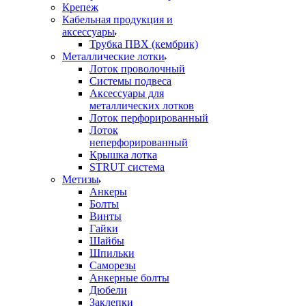
Крепеж
Кабельная продукция и
аксессуары
Трубка ПВХ (кембрик)
Металлические лотки
Лоток проволочный
Системы подвеса
Аксессуары для
металлических лотков
Лоток перфорированный
Лоток
неперфорированный
Крышка лотка
STRUT система
Метизы
Анкеры
Болты
Винты
Гайки
Шайбы
Шпильки
Саморезы
Анкерные болты
Дюбели
Заклепки