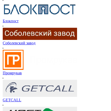
Блокпост
Соболевский завод
Промрукав
GETCALL