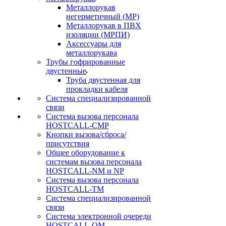
Металлорукав
негерметичный (МР)
Металлорукав в ПВХ
изоляции (МРПИ)
Аксессуары для
металлорукава
Трубы гофрированные
двустенные
Труба двустенная для
прокладки кабеля
Система специализированной
связи
Cистема вызова персонала
HOSTCALL-CMP
Кнопки вызова/сброса/
присутствия
Общее оборудование к
системам вызова персонала
HOSTCALL-NM и NP
Система вызова персонала
HOSTCALL-TM
Система специализированной
связи
Система электронной очереди
HOSTCALL-QM