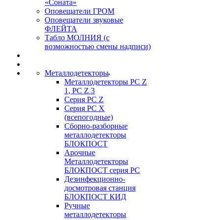
«Соната»
Оповещатели ГРОМ
Оповещатели звуковые
ФЛЕЙТА
Табло МОЛНИЯ (с
возможностью смены надписи)
Металлодетекторы
Металлодетекторы РС Z
1, PC Z 3
Серия РС Z
Серия РС X
(всепогодные)
Сборно-разборные
металлодетекторы
БЛОКПОСТ
Арочные
Металлодетекторы
БЛОКПОСТ серия РС
Дезинфекционно-
досмотровая станция
БЛОКПОСТ КИД
Ручные
металлодетекторы