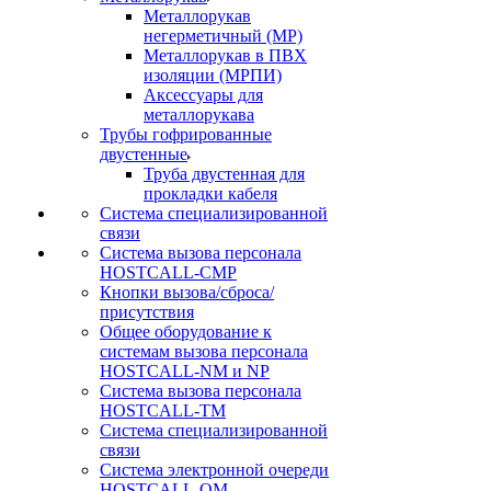
Металлорукав
негерметичный (МР)
Металлорукав в ПВХ
изоляции (МРПИ)
Аксессуары для
металлорукава
Трубы гофрированные
двустенные
Труба двустенная для
прокладки кабеля
Система специализированной
связи
Cистема вызова персонала
HOSTCALL-CMP
Кнопки вызова/сброса/
присутствия
Общее оборудование к
системам вызова персонала
HOSTCALL-NM и NP
Система вызова персонала
HOSTCALL-TM
Система специализированной
связи
Система электронной очереди
HOSTCALL-QM