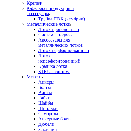
Крепеж
Кабельная продукция и
аксессуары
Трубка ПВХ (кембрик)
Металлические лотки
Лоток проволочный
Системы подвеса
Аксессуары для
металлических лотков
Лоток перфорированный
Лоток
неперфорированный
Крышка лотка
STRUT система
Метизы
Анкеры
Болты
Винты
Гайки
Шайбы
Шпильки
Саморезы
Анкерные болты
Дюбели
Заклепки