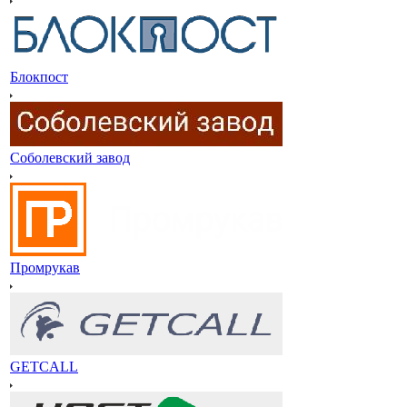
Блокпост
Соболевский завод
Промрукав
GETCALL