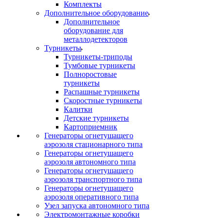
Комплекты
Дополнительное оборудование
Дополнительное
оборудование для
металлодетекторов
Турникеты
Турникеты-триподы
Тумбовые турникеты
Полноростовые
турникеты
Распашные турникеты
Скоростные турникеты
Калитки
Детские турникеты
Картоприемник
Генераторы огнетушащего
аэрозоля стационарного типа
Генераторы огнетушащего
аэрозоля автономного типа
Генераторы огнетушащего
аэрозоля транспортного типа
Генераторы огнетушащего
аэрозоля оперативного типа
Узел запуска автономного типа
Электромонтажные коробки