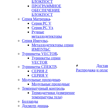
БЛОКПОСТ
ПРОГРАММНОЕ
ОБЕСПЕЧЕНИЕ
БЛОКПОСТ
Серия Матрешка
Серия PC V
Серия PC Vx
Ручные
металлодетекторы
Серия Импульс
Металлодетекторы серии
ИМПУЛЬС
Турникеты VECTOR
Турникеты серии
VECTOR
Достав
Турникеты СПЕКТР
Распродажа
и опла
СЕРИЯ Z
СЕРИЯ V
Модульные проходные
Модульные проходные
Температурный контроль
Термодатчики (измерение
температуры тела)
Болларды
Досмотр днища