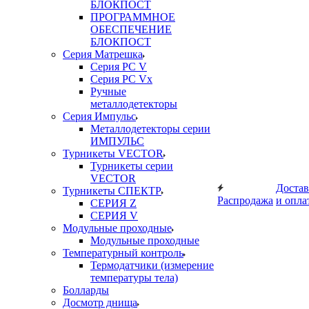
БЛОКПОСТ
ПРОГРАММНОЕ
ОБЕСПЕЧЕНИЕ
БЛОКПОСТ
Серия Матрешка
Серия PC V
Серия PC Vx
Ручные
металлодетекторы
Серия Импульс
Металлодетекторы серии
ИМПУЛЬС
Турникеты VECTOR
Турникеты серии
VECTOR
Достав
Турникеты СПЕКТР
Распродажа
и опла
СЕРИЯ Z
СЕРИЯ V
Модульные проходные
Модульные проходные
Температурный контроль
Термодатчики (измерение
температуры тела)
Болларды
Досмотр днища