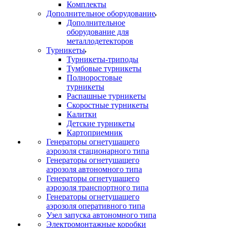
Комплекты
Дополнительное оборудование
Дополнительное
оборудование для
металлодетекторов
Турникеты
Турникеты-триподы
Тумбовые турникеты
Полноростовые
турникеты
Распашные турникеты
Скоростные турникеты
Калитки
Детские турникеты
Картоприемник
Генераторы огнетушащего
аэрозоля стационарного типа
Генераторы огнетушащего
аэрозоля автономного типа
Генераторы огнетушащего
аэрозоля транспортного типа
Генераторы огнетушащего
аэрозоля оперативного типа
Узел запуска автономного типа
Электромонтажные коробки