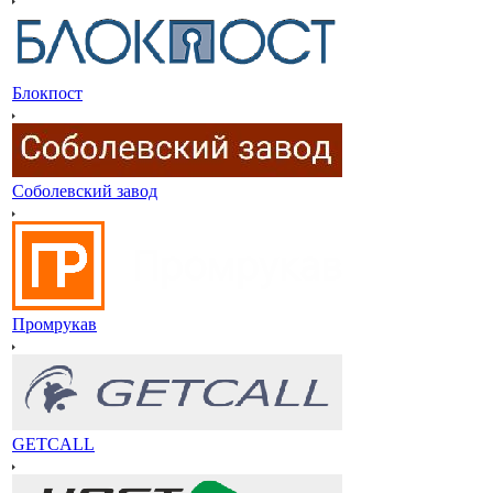
Блокпост
Соболевский завод
Промрукав
GETCALL