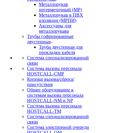
Металлорукав
негерметичный (МР)
Металлорукав в ПВХ
изоляции (МРПИ)
Аксессуары для
металлорукава
Трубы гофрированные
двустенные
Труба двустенная для
прокладки кабеля
Система специализированной
связи
Cистема вызова персонала
HOSTCALL-CMP
Кнопки вызова/сброса/
присутствия
Общее оборудование к
системам вызова персонала
HOSTCALL-NM и NP
Система вызова персонала
HOSTCALL-TM
Система специализированной
связи
Система электронной очереди
HOSTCALL-QM