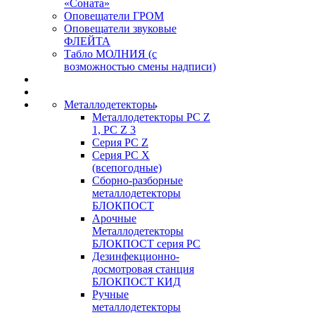
«Соната»
Оповещатели ГРОМ
Оповещатели звуковые
ФЛЕЙТА
Табло МОЛНИЯ (с
возможностью смены надписи)
Металлодетекторы
Металлодетекторы РС Z
1, PC Z 3
Серия РС Z
Серия РС X
(всепогодные)
Сборно-разборные
металлодетекторы
БЛОКПОСТ
Арочные
Металлодетекторы
БЛОКПОСТ серия РС
Дезинфекционно-
досмотровая станция
БЛОКПОСТ КИД
Ручные
металлодетекторы