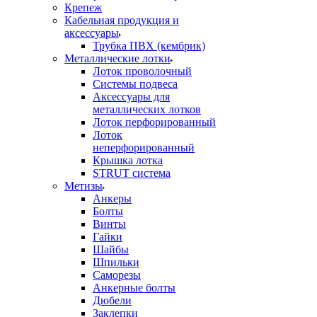
Крепеж
Кабельная продукция и
аксессуары
Трубка ПВХ (кембрик)
Металлические лотки
Лоток проволочный
Системы подвеса
Аксессуары для
металлических лотков
Лоток перфорированный
Лоток
неперфорированный
Крышка лотка
STRUT система
Метизы
Анкеры
Болты
Винты
Гайки
Шайбы
Шпильки
Саморезы
Анкерные болты
Дюбели
Заклепки