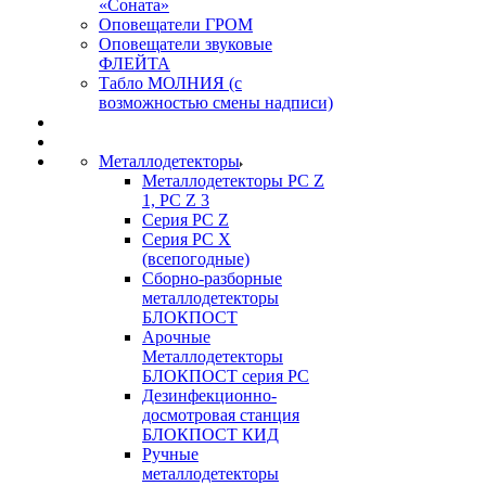
«Соната»
Оповещатели ГРОМ
Оповещатели звуковые
ФЛЕЙТА
Табло МОЛНИЯ (с
возможностью смены надписи)
Металлодетекторы
Металлодетекторы РС Z
1, PC Z 3
Серия РС Z
Серия РС X
(всепогодные)
Сборно-разборные
металлодетекторы
БЛОКПОСТ
Арочные
Металлодетекторы
БЛОКПОСТ серия РС
Дезинфекционно-
досмотровая станция
БЛОКПОСТ КИД
Ручные
металлодетекторы