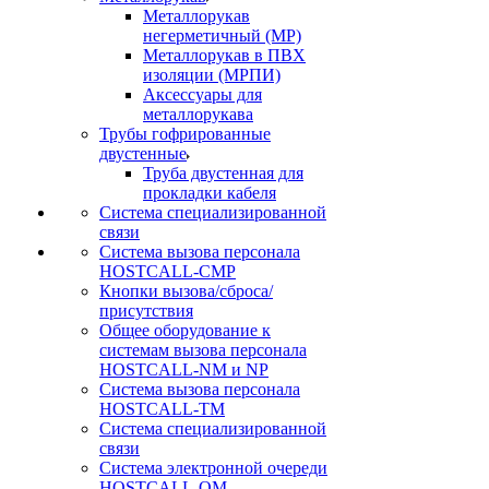
Металлорукав
негерметичный (МР)
Металлорукав в ПВХ
изоляции (МРПИ)
Аксессуары для
металлорукава
Трубы гофрированные
двустенные
Труба двустенная для
прокладки кабеля
Система специализированной
связи
Cистема вызова персонала
HOSTCALL-CMP
Кнопки вызова/сброса/
присутствия
Общее оборудование к
системам вызова персонала
HOSTCALL-NM и NP
Система вызова персонала
HOSTCALL-TM
Система специализированной
связи
Система электронной очереди
HOSTCALL-QM