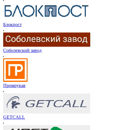
Блокпост
Соболевский завод
Промрукав
GETCALL