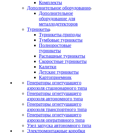
Комплекты
Дополнительное оборудование
Дополнительное
оборудование для
металлодетекторов
Турникеты
Турникеты-триподы
Тумбовые турникеты
Полноростовые
турникеты
Распашные турникеты
Скоростные турникеты
Калитки
Детские турникеты
Картоприемник
Генераторы огнетушащего
аэрозоля стационарного типа
Генераторы огнетушащего
аэрозоля автономного типа
Генераторы огнетушащего
аэрозоля транспортного типа
Генераторы огнетушащего
аэрозоля оперативного типа
Узел запуска автономного типа
Электромонтажные коробки