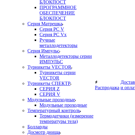
БЛОКПОСТ
ПРОГРАММНОЕ
ОБЕСПЕЧЕНИЕ
БЛОКПОСТ
Серия Матрешка
Серия PC V
Серия PC Vx
Ручные
металлодетекторы
Серия Импульс
Металлодетекторы серии
ИМПУЛЬС
Турникеты VECTOR
Турникеты серии
VECTOR
Достав
Турникеты СПЕКТР
Распродажа
и опла
СЕРИЯ Z
СЕРИЯ V
Модульные проходные
Модульные проходные
Температурный контроль
Термодатчики (измерение
температуры тела)
Болларды
Досмотр днища