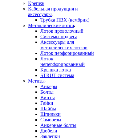
Крепеж
Кабельная продукция и
аксессуары
Трубка ПВХ (кембрик)
Металлические лотки
Лоток проволочный
Системы подвеса
Аксессуары для
металлических лотков
Лоток перфорированный
Лоток
неперфорированный
Крышка лотка
STRUT система
Метизы
Анкеры
Болты
Винты
Гайки
Шайбы
Шпильки
Саморезы
Анкерные болты
Дюбели
Заклепки