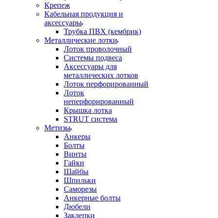
Крепеж
Кабельная продукция и
аксессуары
Трубка ПВХ (кембрик)
Металлические лотки
Лоток проволочный
Системы подвеса
Аксессуары для
металлических лотков
Лоток перфорированный
Лоток
неперфорированный
Крышка лотка
STRUT система
Метизы
Анкеры
Болты
Винты
Гайки
Шайбы
Шпильки
Саморезы
Анкерные болты
Дюбели
Заклепки