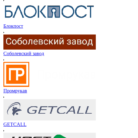
Блокпост
Соболевский завод
Промрукав
GETCALL