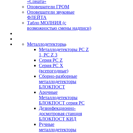
«Соната»
Оповещатели ГРОМ
Оповещатели звуковые
ФЛЕЙТА
Табло МОЛНИЯ (с
возможностью смены надписи)
Металлодетекторы
Металлодетекторы РС Z
1, PC Z 3
Серия РС Z
Серия РС X
(всепогодные)
Сборно-разборные
металлодетекторы
БЛОКПОСТ
Арочные
Металлодетекторы
БЛОКПОСТ серия РС
Дезинфекционно-
досмотровая станция
БЛОКПОСТ КИД
Ручные
металлодетекторы