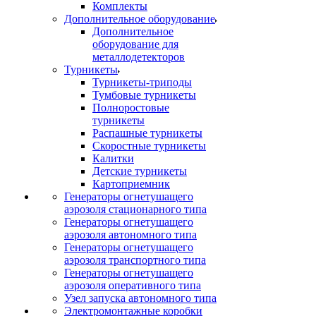
Комплекты
Дополнительное оборудование
Дополнительное
оборудование для
металлодетекторов
Турникеты
Турникеты-триподы
Тумбовые турникеты
Полноростовые
турникеты
Распашные турникеты
Скоростные турникеты
Калитки
Детские турникеты
Картоприемник
Генераторы огнетушащего
аэрозоля стационарного типа
Генераторы огнетушащего
аэрозоля автономного типа
Генераторы огнетушащего
аэрозоля транспортного типа
Генераторы огнетушащего
аэрозоля оперативного типа
Узел запуска автономного типа
Электромонтажные коробки