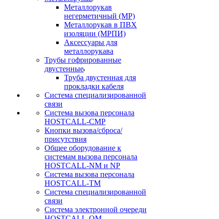
Металлорукав
негерметичный (МР)
Металлорукав в ПВХ
изоляции (МРПИ)
Аксессуары для
металлорукава
Трубы гофрированные
двустенные
Труба двустенная для
прокладки кабеля
Система специализированной
связи
Cистема вызова персонала
HOSTCALL-CMP
Кнопки вызова/сброса/
присутствия
Общее оборудование к
системам вызова персонала
HOSTCALL-NM и NP
Система вызова персонала
HOSTCALL-TM
Система специализированной
связи
Система электронной очереди
HOSTCALL-QM