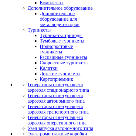
Комплекты
Дополнительное оборудование
Дополнительное
оборудование для
металлодетекторов
Турникеты
Турникеты-триподы
Тумбовые турникеты
Полноростовые
турникеты
Распашные турникеты
Скоростные турникеты
Калитки
Детские турникеты
Картоприемник
Генераторы огнетушащего
аэрозоля стационарного типа
Генераторы огнетушащего
аэрозоля автономного типа
Генераторы огнетушащего
аэрозоля транспортного типа
Генераторы огнетушащего
аэрозоля оперативного типа
Узел запуска автономного типа
Электромонтажные коробки