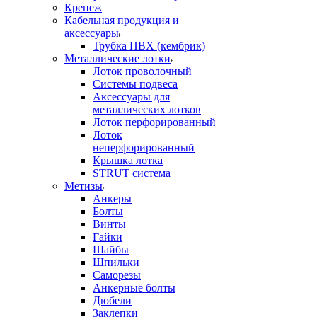
Крепеж
Кабельная продукция и
аксессуары
Трубка ПВХ (кембрик)
Металлические лотки
Лоток проволочный
Системы подвеса
Аксессуары для
металлических лотков
Лоток перфорированный
Лоток
неперфорированный
Крышка лотка
STRUT система
Метизы
Анкеры
Болты
Винты
Гайки
Шайбы
Шпильки
Саморезы
Анкерные болты
Дюбели
Заклепки