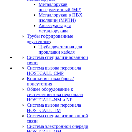
Металлорукав
негерметичный (МР)
Металлорукав в ПВХ
изоляции (МРПИ)
Аксессуары для
металлорукава
Трубы гофрированные
двустенные
Труба двустенная для
прокладки кабеля
Система специализированной
связи
Cистема вызова персонала
HOSTCALL-CMP
Кнопки вызова/сброса/
присутствия
Общее оборудование к
системам вызова персонала
HOSTCALL-NM и NP
Система вызова персонала
HOSTCALL-TM
Система специализированной
связи
Система электронной очереди
HOSTCALL-QM