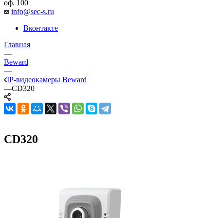
оф. 100
info@sec-s.ru
Вконтакте
Главная
—
Beward
—
IP-видеокамеры Beward
—
CD320
CD320