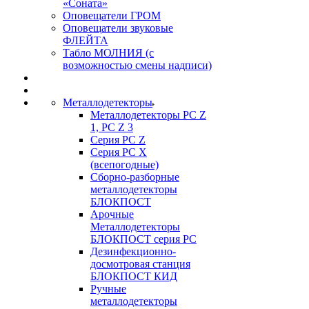
«Соната»
Оповещатели ГРОМ
Оповещатели звуковые
ФЛЕЙТА
Табло МОЛНИЯ (с
возможностью смены надписи)
Металлодетекторы
Металлодетекторы РС Z
1, PC Z 3
Серия РС Z
Серия РС X
(всепогодные)
Сборно-разборные
металлодетекторы
БЛОКПОСТ
Арочные
Металлодетекторы
БЛОКПОСТ серия РС
Дезинфекционно-
досмотровая станция
БЛОКПОСТ КИД
Ручные
металлодетекторы