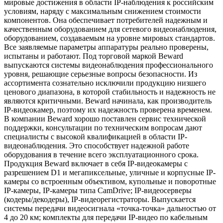
мировые достижения в области IP-наблюдения к российским
условиям, наряду с максимальным снижением стоимости
компонентов. Она обеспечивает потребителей надежным и
качественным оборудованием для сетевого видеонаблюдения,
оборудованием, создаваемым на уровне мировых стандартов.
Все заявляемые параметры аппаратуры реально проверены,
испытаны и работают. Под торговой маркой Beward
выпускаются системы видеонаблюдения профессионального
уровня, решающие серьезные вопросы безопасности. Из
ассортимента сознательно исключили продукцию низшего
ценового диапазона, в которой стабильность и надежность не
являются критичными. Beward начинала, как производитель
IP-видеокамер, поэтому их надежность проверена временем.
В компании Beward хорошо поставлен сервис технической
поддержки, консультации по техническим вопросам дают
специалисты с высокой квалификацией в области IP-
видеонаблюдения. Это способствует надежной работе
оборудования в течение всего эксплуатационного срока.
Продукция Beward включает в себя IP-видеокамеры с
разрешением D1 и мегапиксельные, уличные и корпусные IP-
камеры со встроенным объективом, купольные и поворотные
IP-камеры, IP-камеры типа CamDrive; IP-видеосерверы
(кодеры/декодеры), IP-видеорегистраторы. Выпускается
системы передачи видеосигнала «точка-точка» дальностью от
4 до 20 км; комплекты для передачи IP-видео по кабельным