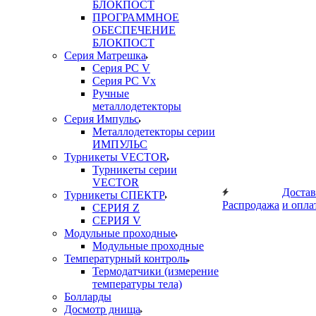
БЛОКПОСТ
ПРОГРАММНОЕ
ОБЕСПЕЧЕНИЕ
БЛОКПОСТ
Серия Матрешка
Серия PC V
Серия PC Vx
Ручные
металлодетекторы
Серия Импульс
Металлодетекторы серии
ИМПУЛЬС
Турникеты VECTOR
Турникеты серии
VECTOR
Достав
Турникеты СПЕКТР
Распродажа
и опла
СЕРИЯ Z
СЕРИЯ V
Модульные проходные
Модульные проходные
Температурный контроль
Термодатчики (измерение
температуры тела)
Болларды
Досмотр днища