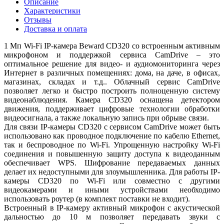
Описание
Характеристики
Отзывы
Доставка и оплата
1 Мп Wi-Fi IP-камера Beward CD320 со встроенным активным
микрофоном и поддержкой сервиса CamDrive – это
оптимальное решение для видео- и аудиомониторинга через
Интернет в различных помещениях: дома, на даче, в офисах,
магазинах, складах и т.д.. Облачный сервис CamDrive
позволяет легко и быстро построить полноценную систему
видеонаблюдения. Камера CD320 оснащена детектором
движения, поддерживает цифровые технологии обработки
видеосигнала, а также локальную запись при обрыве связи.
Для связи IP-камеры CD320 с сервисом CamDrive может быть
использовано как проводное подключение по кабелю Ethernet,
так и беспроводное по Wi-Fi. Упрощенную настройку Wi-Fi
соединения и повышенную защиту доступа к видеоданным
обеспечивает WPS. Шифрование передаваемых данных
делает их недоступными для злоумышленника. Для работы IP-
камеры CD320 по Wi-Fi или совместно с другими
видеокамерами и иными устройствами необходимо
использовать роутер (в комплект поставки не входит).
Встроенный в IP-камеру активный микрофон с акустической
дальностью до 10 м позволяет передавать звуки с