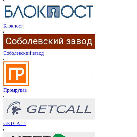
Блокпост
Соболевский завод
Промрукав
GETCALL