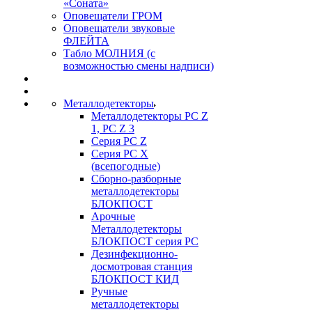
«Соната»
Оповещатели ГРОМ
Оповещатели звуковые
ФЛЕЙТА
Табло МОЛНИЯ (с
возможностью смены надписи)
Металлодетекторы
Металлодетекторы РС Z
1, PC Z 3
Серия РС Z
Серия РС X
(всепогодные)
Сборно-разборные
металлодетекторы
БЛОКПОСТ
Арочные
Металлодетекторы
БЛОКПОСТ серия РС
Дезинфекционно-
досмотровая станция
БЛОКПОСТ КИД
Ручные
металлодетекторы