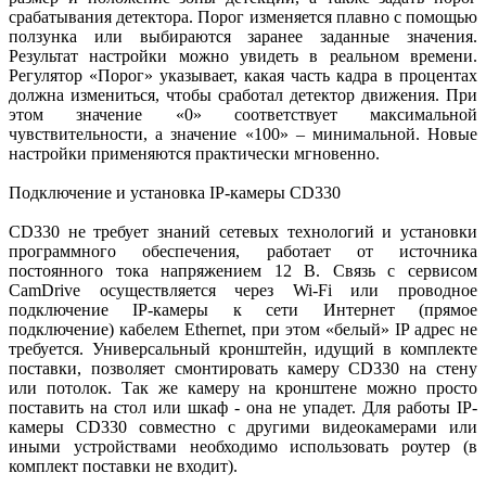
срабатывания детектора. Порог изменяется плавно с помощью
ползунка или выбираются заранее заданные значения.
Результат настройки можно увидеть в реальном времени.
Регулятор «Порог» указывает, какая часть кадра в процентах
должна измениться, чтобы сработал детектор движения. При
этом значение «0» соответствует максимальной
чувствительности, а значение «100» – минимальной. Новые
настройки применяются практически мгновенно.
Подключение и установка IP-камеры CD330
CD330 не требует знаний сетевых технологий и установки
программного обеспечения, работает от источника
постоянного тока напряжением 12 В. Связь с сервисом
CamDrive осуществляется через Wi-Fi или проводное
подключение IP-камеры к сети Интернет (прямое
подключение) кабелем Ethernet, при этом «белый» IP адрес не
требуется. Универсальный кронштейн, идущий в комплекте
поставки, позволяет смонтировать камеру CD330 на стену
или потолок. Так же камеру на кронштене можно просто
поставить на стол или шкаф - она не упадет. Для работы IP-
камеры CD330 совместно с другими видеокамерами или
иными устройствами необходимо использовать роутер (в
комплект поставки не входит).