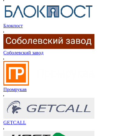
Блокпост
Соболевский завод
Промрукав
GETCALL