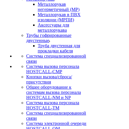
Металлорукав
негерметичный (МР)
Металлорукав в ПВХ
изоляции (МРПИ)
Аксессуары для
металлорукава
Трубы гофрированные
двустенные
Труба двустенная для
прокладки кабеля
Система специализированной
связи
Cистема вызова персонала
HOSTCALL-CMP
Кнопки вызова/сброса/
присутствия
Общее оборудование к
системам вызова персонала
HOSTCALL-NM и NP
Система вызова персонала
HOSTCALL-TM
Система специализированной
связи
Система электронной очереди
HOSTCALL-QM