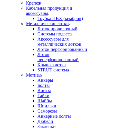
Крепеж
Кабельная продукция и
аксессуары
Трубка ПВХ (кембрик)
Металлические лотки
Лоток проволочный
Системы подвеса
Аксессуары для
металлических лотков
Лоток перфорированный
Лоток
неперфорированный
Крышка лотка
STRUT система
Метизы
Анкеры
Болты
Винты
Гайки
Шайбы
Шпильки
Саморезы
Анкерные болты
Дюбели
Заклепки