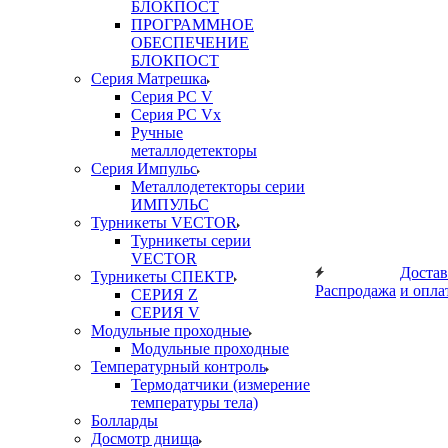
БЛОКПОСТ
ПРОГРАММНОЕ
ОБЕСПЕЧЕНИЕ
БЛОКПОСТ
Серия Матрешка
Серия PC V
Серия PC Vx
Ручные
металлодетекторы
Серия Импульс
Металлодетекторы серии
ИМПУЛЬС
Турникеты VECTOR
Турникеты серии
VECTOR
Достав
Турникеты СПЕКТР
Распродажа
и опла
СЕРИЯ Z
СЕРИЯ V
Модульные проходные
Модульные проходные
Температурный контроль
Термодатчики (измерение
температуры тела)
Болларды
Досмотр днища