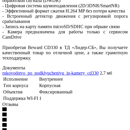
обработкой сигнала (DWDR)
- Цифровая система шумоподавления (2D/3DNR/SmartNR)
- Эффективный формат сжатия H.264 MP без потери качества
- Встроенный детектор движения с регулировкой порога
срабатывания
- Запись на карту памяти microSD/SDHC при обрыве связи
- Камера предназначена для работы только с сервисом
CamDrive
Приобретая Beward CD330 в ТД «Лидер-СБ», Вы получаете
качественный товар по отличной цене, а также грамотную
техподдержку.
Документы
rukovodstvo_po_podklyucheniyu_ip-kamery_cd330
2,7 мб
Исполнение
Внутреннее
Тип корпуса
Корпусная
Объектив
Фиксированный
Поддержка WI-FI
1
Отзывы