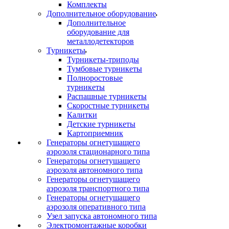
Комплекты
Дополнительное оборудование
Дополнительное
оборудование для
металлодетекторов
Турникеты
Турникеты-триподы
Тумбовые турникеты
Полноростовые
турникеты
Распашные турникеты
Скоростные турникеты
Калитки
Детские турникеты
Картоприемник
Генераторы огнетушащего
аэрозоля стационарного типа
Генераторы огнетушащего
аэрозоля автономного типа
Генераторы огнетушащего
аэрозоля транспортного типа
Генераторы огнетушащего
аэрозоля оперативного типа
Узел запуска автономного типа
Электромонтажные коробки