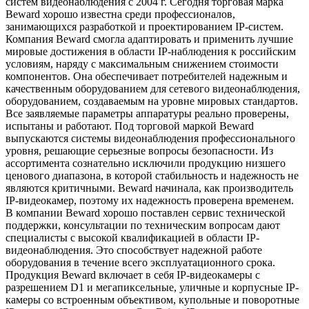
систем видеонаблюдения с 2004 г. Сегодня торговая марка
Beward хорошо известна среди профессионалов,
занимающихся разработкой и проектированием IP-систем.
Компания Beward смогла адаптировать и применить лучшие
мировые достижения в области IP-наблюдения к российским
условиям, наряду с максимальным снижением стоимости
компонентов. Она обеспечивает потребителей надежным и
качественным оборудованием для сетевого видеонаблюдения,
оборудованием, создаваемым на уровне мировых стандартов.
Все заявляемые параметры аппаратуры реально проверены,
испытаны и работают. Под торговой маркой Beward
выпускаются системы видеонаблюдения профессионального
уровня, решающие серьезные вопросы безопасности. Из
ассортимента сознательно исключили продукцию низшего
ценового диапазона, в которой стабильность и надежность не
являются критичными. Beward начинала, как производитель
IP-видеокамер, поэтому их надежность проверена временем.
В компании Beward хорошо поставлен сервис технической
поддержки, консультации по техническим вопросам дают
специалисты с высокой квалификацией в области IP-
видеонаблюдения. Это способствует надежной работе
оборудования в течение всего эксплуатационного срока.
Продукция Beward включает в себя IP-видеокамеры с
разрешением D1 и мегапиксельные, уличные и корпусные IP-
камеры со встроенным объективом, купольные и поворотные