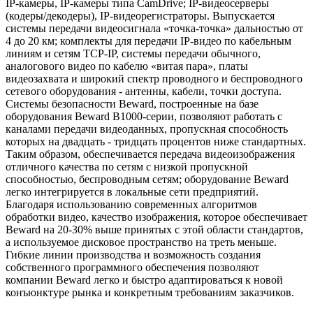
IP-камеры, IP-камеры типа CamDrive; IP-видеосерверы
(кодеры/декодеры), IP-видеорегистраторы. Выпускается
системы передачи видеосигнала «точка-точка» дальностью от
4 до 20 км; комплекты для передачи IP-видео по кабельным
линиям и сетям TCP-IP, системы передачи обычного,
аналогового видео по кабелю «витая пара», платы
видеозахвата и широкий спектр проводного и беспроводного
сетевого оборудования - антенны, кабели, точки доступа.
Системы безопасности Beward, построенные на базе
оборудования Beward B1000-серии, позволяют работать с
каналами передачи видеоданных, пропускная способность
которых на двадцать - тридцать процентов ниже стандартных.
Таким образом, обеспечивается передача видеоизображения
отличного качества по сетям с низкой пропускной
способностью, беспроводным сетям; оборудование Beward
легко интегрируется в локальные сети предприятий.
Благодаря использованию современных алгоритмов
обработки видео, качество изображения, которое обеспечивает
Beward на 20-30% выше принятых с этой области стандартов,
а используемое дисковое пространство на треть меньше.
Гибкие линии производства и возможность создания
собственного программного обеспечения позволяют
компании Beward легко и быстро адаптироваться к новой
конъюнктуре рынка и конкретным требованиям заказчиков.