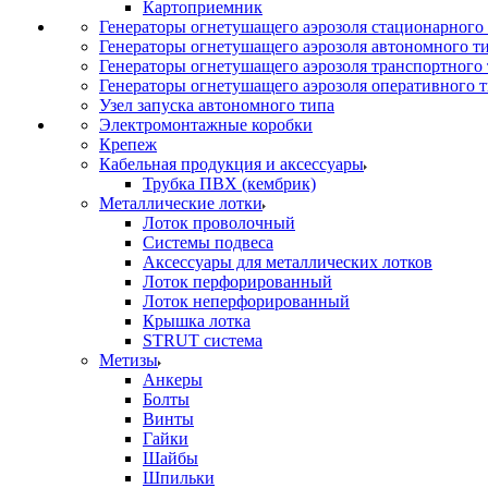
Картоприемник
Генераторы огнетушащего аэрозоля стационарного
Генераторы огнетушащего аэрозоля автономного т
Генераторы огнетушащего аэрозоля транспортного
Генераторы огнетушащего аэрозоля оперативного 
Узел запуска автономного типа
Электромонтажные коробки
Крепеж
Кабельная продукция и аксессуары
Трубка ПВХ (кембрик)
Металлические лотки
Лоток проволочный
Системы подвеса
Аксессуары для металлических лотков
Лоток перфорированный
Лоток неперфорированный
Крышка лотка
STRUT система
Метизы
Анкеры
Болты
Винты
Гайки
Шайбы
Шпильки