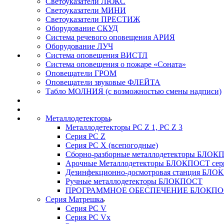
Светоуказатели ЛЮКС
Светоуказатели МИНИ
Светоуказатели ПРЕСТИЖ
Оборудование СКУД
Система речевого оповещения АРИЯ
Оборудование ЛУЧ
Система оповещения ВИСТЛ
Система оповещения о пожаре «Соната»
Оповещатели ГРОМ
Оповещатели звуковые ФЛЕЙТА
Табло МОЛНИЯ (с возможностью смены надписи)
Металлодетекторы
Металлодетекторы РС Z 1, PC Z 3
Серия РС Z
Серия РС X (всепогодные)
Сборно-разборные металлодетекторы БЛО
Арочные Металлодетекторы БЛОКПОСТ сер
Дезинфекционно-досмотровая станция БЛ
Ручные металлодетекторы БЛОКПОСТ
ПРОГРАММНОЕ ОБЕСПЕЧЕНИЕ БЛОКПО
Серия Матрешка
Серия PC V
Серия PC Vx