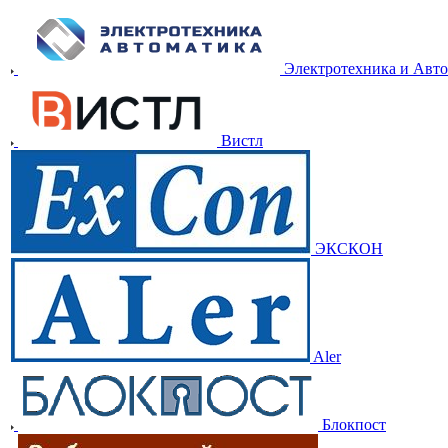
Электротехника и Авт
Вистл
ЭКСКОН
Aler
Блокпост