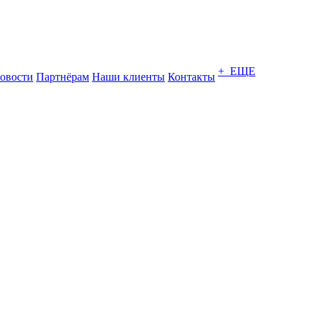
+ ЕЩЕ
овости
Партнёрам
Наши клиенты
Контакты