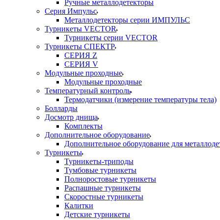
Ручные металлодетекторы
Серия Импульс
Металлодетекторы серии ИМПУЛЬС
Турникеты VECTOR
Турникеты серии VECTOR
Турникеты СПЕКТР
СЕРИЯ Z
СЕРИЯ V
Модульные проходные
Модульные проходные
Температурный контроль
Термодатчики (измерение температуры тела)
Болларды
Досмотр днища
Комплекты
Дополнительное оборудование
Дополнительное оборудование для металлоде
Турникеты
Турникеты-триподы
Тумбовые турникеты
Полноростовые турникеты
Распашные турникеты
Скоростные турникеты
Калитки
Детские турникеты