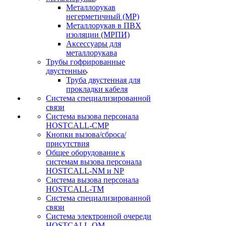
Металлорукав
негерметичный (МР)
Металлорукав в ПВХ
изоляции (МРПИ)
Аксессуары для
металлорукава
Трубы гофрированные
двустенные
Труба двустенная для
прокладки кабеля
Система специализированной
связи
Cистема вызова персонала
HOSTCALL-CMP
Кнопки вызова/сброса/
присутствия
Общее оборудование к
системам вызова персонала
HOSTCALL-NM и NP
Система вызова персонала
HOSTCALL-TM
Система специализированной
связи
Система электронной очереди
HOSTCALL-QM