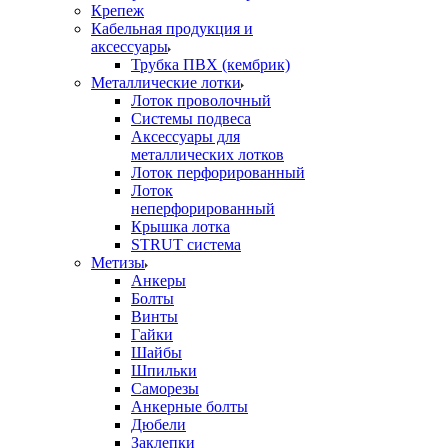
Крепеж
Кабельная продукция и
аксессуары
Трубка ПВХ (кембрик)
Металлические лотки
Лоток проволочный
Системы подвеса
Аксессуары для
металлических лотков
Лоток перфорированный
Лоток
неперфорированный
Крышка лотка
STRUT система
Метизы
Анкеры
Болты
Винты
Гайки
Шайбы
Шпильки
Саморезы
Анкерные болты
Дюбели
Заклепки