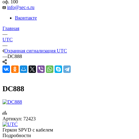
оф. 100
info@sec-s.ru
Вконтакте
Главная
—
UTC
—
Охранная сигнализация UTC
—
DC888
DC888
Артикул:
72423
Геркон SPVD c кабелем
Подробности