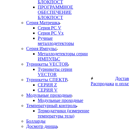
БЛОКПОСТ
ПРОГРАММНОЕ
ОБЕСПЕЧЕНИЕ
БЛОКПОСТ
Серия Матрешка
Серия PC V
Серия PC Vx
Ручные
металлодетекторы
Серия Импульс
Металлодетекторы серии
ИМПУЛЬС
Турникеты VECTOR
Турникеты серии
VECTOR
Достав
Турникеты СПЕКТР
Распродажа
и опла
СЕРИЯ Z
СЕРИЯ V
Модульные проходные
Модульные проходные
Температурный контроль
Термодатчики (измерение
температуры тела)
Болларды
Досмотр днища