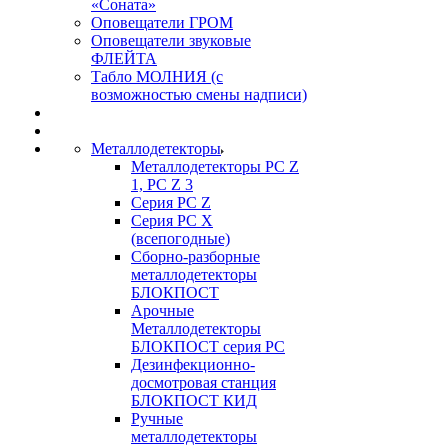
«Соната»
Оповещатели ГРОМ
Оповещатели звуковые
ФЛЕЙТА
Табло МОЛНИЯ (с
возможностью смены надписи)
Металлодетекторы
Металлодетекторы РС Z
1, PC Z 3
Серия РС Z
Серия РС X
(всепогодные)
Сборно-разборные
металлодетекторы
БЛОКПОСТ
Арочные
Металлодетекторы
БЛОКПОСТ серия РС
Дезинфекционно-
досмотровая станция
БЛОКПОСТ КИД
Ручные
металлодетекторы