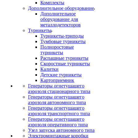
Комплекты
Дополнительное оборудование
Дополнительное
оборудование для
металлодетекторов
Турникеты
Турникеты-триподы
Тумбовые турникеты
Полноростовые
турникеты
Распашные турникеты
Скоростные турникеты
Калитки
Детские турникеты
Картоприемник
Генераторы огнетушащего
аэрозоля стационарного типа
Генераторы огнетушащего
аэрозоля автономного типа
Генераторы огнетушащего
аэрозоля транспортного типа
Генераторы огнетушащего
аэрозоля оперативного типа
Узел запуска автономного типа
Электромонтажные коробки