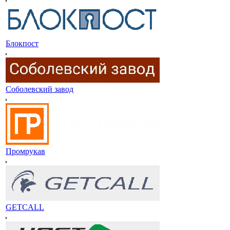
Блокпост
Соболевский завод
Промрукав
GETCALL