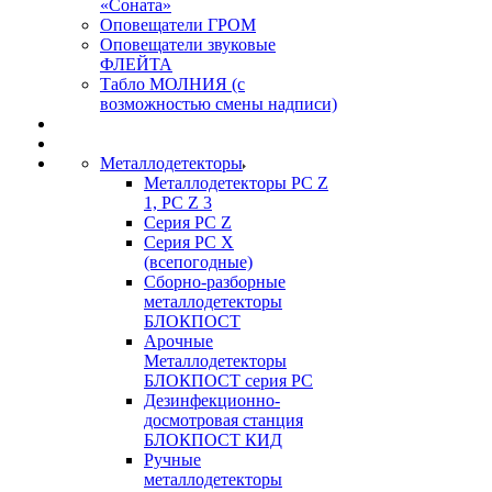
«Соната»
Оповещатели ГРОМ
Оповещатели звуковые
ФЛЕЙТА
Табло МОЛНИЯ (с
возможностью смены надписи)
Металлодетекторы
Металлодетекторы РС Z
1, PC Z 3
Серия РС Z
Серия РС X
(всепогодные)
Сборно-разборные
металлодетекторы
БЛОКПОСТ
Арочные
Металлодетекторы
БЛОКПОСТ серия РС
Дезинфекционно-
досмотровая станция
БЛОКПОСТ КИД
Ручные
металлодетекторы