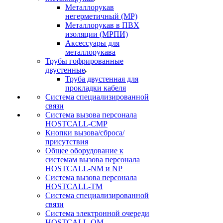
Металлорукав
негерметичный (МР)
Металлорукав в ПВХ
изоляции (МРПИ)
Аксессуары для
металлорукава
Трубы гофрированные
двустенные
Труба двустенная для
прокладки кабеля
Система специализированной
связи
Cистема вызова персонала
HOSTCALL-CMP
Кнопки вызова/сброса/
присутствия
Общее оборудование к
системам вызова персонала
HOSTCALL-NM и NP
Система вызова персонала
HOSTCALL-TM
Система специализированной
связи
Система электронной очереди
HOSTCALL-QM