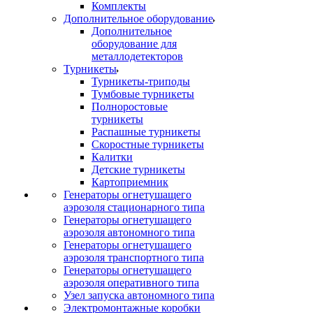
Комплекты
Дополнительное оборудование
Дополнительное
оборудование для
металлодетекторов
Турникеты
Турникеты-триподы
Тумбовые турникеты
Полноростовые
турникеты
Распашные турникеты
Скоростные турникеты
Калитки
Детские турникеты
Картоприемник
Генераторы огнетушащего
аэрозоля стационарного типа
Генераторы огнетушащего
аэрозоля автономного типа
Генераторы огнетушащего
аэрозоля транспортного типа
Генераторы огнетушащего
аэрозоля оперативного типа
Узел запуска автономного типа
Электромонтажные коробки