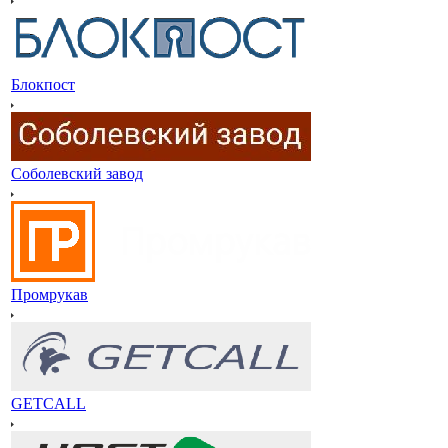
Блокпост
Соболевский завод
Промрукав
GETCALL