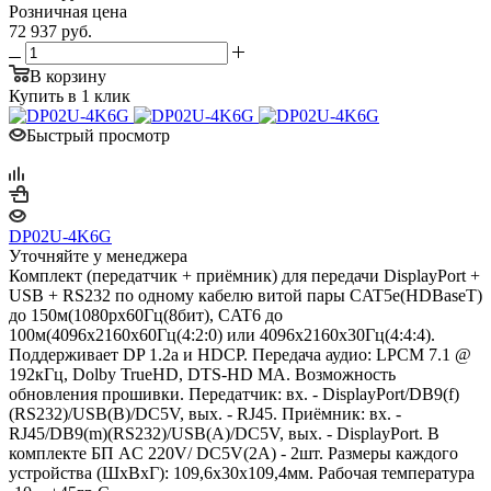
Розничная цена
72 937
руб.
В корзину
Купить в 1 клик
Быстрый просмотр
DP02U-4K6G
Уточняйте у менеджера
Комплект (передатчик + приёмник) для передачи DisplayPort +
USB + RS232 по одному кабелю витой пары CAT5e(HDBaseT)
до 150м(1080px60Гц(8бит), CAT6 до
100м(4096х2160х60Гц(4:2:0) или 4096х2160х30Гц(4:4:4).
Поддерживает DP 1.2a и HDCP. Передача аудио: LPCM 7.1 @
192кГц, Dolby TrueHD, DTS-HD MA. Возможность
обновления прошивки. Передатчик: вх. - DisplayPort/DB9(f)
(RS232)/USB(B)/DC5V, вых. - RJ45. Приёмник: вх. -
RJ45/DB9(m)(RS232)/USB(A)/DC5V, вых. - DisplayPort. В
комплекте БП AC 220V/ DC5V(2A) - 2шт. Размеры каждого
устройства (ШxВxГ): 109,6x30x109,4мм. Рабочая температура