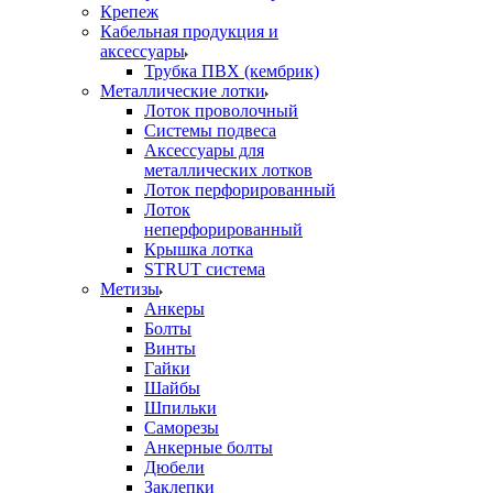
Крепеж
Кабельная продукция и
аксессуары
Трубка ПВХ (кембрик)
Металлические лотки
Лоток проволочный
Системы подвеса
Аксессуары для
металлических лотков
Лоток перфорированный
Лоток
неперфорированный
Крышка лотка
STRUT система
Метизы
Анкеры
Болты
Винты
Гайки
Шайбы
Шпильки
Саморезы
Анкерные болты
Дюбели
Заклепки