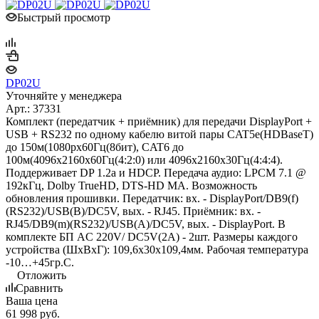
Быстрый просмотр
DP02U
Уточняйте у менеджера
Арт.: 37331
Комплект (передатчик + приёмник) для передачи DisplayPort +
USB + RS232 по одному кабелю витой пары CAT5e(HDBaseT)
до 150м(1080px60Гц(8бит), CAT6 до
100м(4096х2160х60Гц(4:2:0) или 4096х2160х30Гц(4:4:4).
Поддерживает DP 1.2a и HDCP. Передача аудио: LPCM 7.1 @
192кГц, Dolby TrueHD, DTS-HD MA. Возможность
обновления прошивки. Передатчик: вх. - DisplayPort/DB9(f)
(RS232)/USB(B)/DC5V, вых. - RJ45. Приёмник: вх. -
RJ45/DB9(m)(RS232)/USB(A)/DC5V, вых. - DisplayPort. В
комплекте БП AC 220V/ DC5V(2A) - 2шт. Размеры каждого
устройства (ШxВxГ): 109,6x30x109,4мм. Рабочая температура
-10…+45гр.С.
Отложить
Сравнить
Ваша цена
61 998
руб.