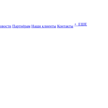
+ ЕЩЕ
овости
Партнёрам
Наши клиенты
Контакты