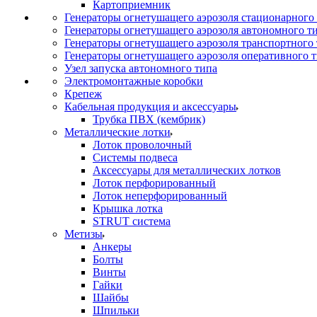
Картоприемник
Генераторы огнетушащего аэрозоля стационарного
Генераторы огнетушащего аэрозоля автономного т
Генераторы огнетушащего аэрозоля транспортного
Генераторы огнетушащего аэрозоля оперативного 
Узел запуска автономного типа
Электромонтажные коробки
Крепеж
Кабельная продукция и аксессуары
Трубка ПВХ (кембрик)
Металлические лотки
Лоток проволочный
Системы подвеса
Аксессуары для металлических лотков
Лоток перфорированный
Лоток неперфорированный
Крышка лотка
STRUT система
Метизы
Анкеры
Болты
Винты
Гайки
Шайбы
Шпильки