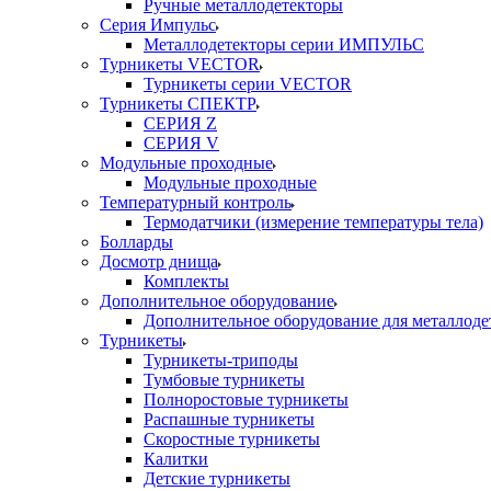
Ручные металлодетекторы
Серия Импульс
Металлодетекторы серии ИМПУЛЬС
Турникеты VECTOR
Турникеты серии VECTOR
Турникеты СПЕКТР
СЕРИЯ Z
СЕРИЯ V
Модульные проходные
Модульные проходные
Температурный контроль
Термодатчики (измерение температуры тела)
Болларды
Досмотр днища
Комплекты
Дополнительное оборудование
Дополнительное оборудование для металлоде
Турникеты
Турникеты-триподы
Тумбовые турникеты
Полноростовые турникеты
Распашные турникеты
Скоростные турникеты
Калитки
Детские турникеты