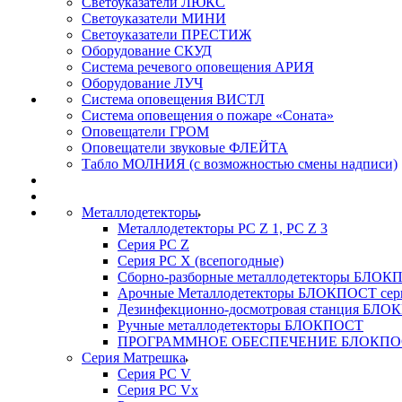
Светоуказатели ЛЮКС
Светоуказатели МИНИ
Светоуказатели ПРЕСТИЖ
Оборудование СКУД
Система речевого оповещения АРИЯ
Оборудование ЛУЧ
Система оповещения ВИСТЛ
Система оповещения о пожаре «Соната»
Оповещатели ГРОМ
Оповещатели звуковые ФЛЕЙТА
Табло МОЛНИЯ (с возможностью смены надписи)
Металлодетекторы
Металлодетекторы РС Z 1, PC Z 3
Серия РС Z
Серия РС X (всепогодные)
Сборно-разборные металлодетекторы БЛО
Арочные Металлодетекторы БЛОКПОСТ сер
Дезинфекционно-досмотровая станция БЛ
Ручные металлодетекторы БЛОКПОСТ
ПРОГРАММНОЕ ОБЕСПЕЧЕНИЕ БЛОКПО
Серия Матрешка
Серия PC V
Серия PC Vx