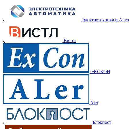
Электротехника и Авт
Вистл
ЭКСКОН
Aler
Блокпост