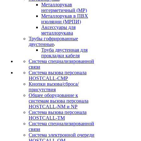
Металлорукав
негерметичный (МР)
Металлорукав в ПВХ
изоляции (МРПИ)
Аксессуары для
металлорукава
Трубы гофрированные
двустенные
Труба двустенная для
прокладки кабеля
Система специализированной
связи
Cистема вызова персонала
HOSTCALL-CMP
Кнопки вызова/сброса/
присутствия
Общее оборудование к
системам вызова персонала
HOSTCALL-NM и NP
Система вызова персонала
HOSTCALL-TM
Система специализированной
связи
Система электронной очереди
HOSTCALL-QM