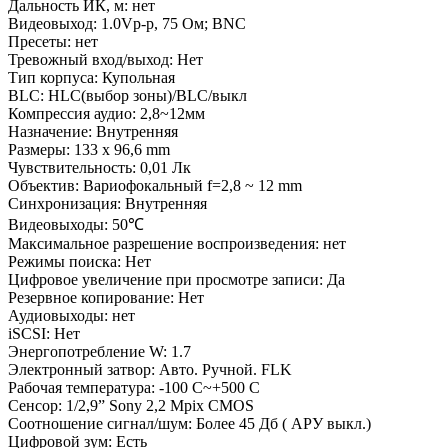
Дальность ИК, м: нет
Видеовыход: 1.0Vp-p, 75 Ом; BNC
Пресеты: нет
Тревожный вход/выход: Нет
Тип корпуса: Купольная
BLC: HLC(выбор зоны)/BLC/выкл
Компрессия аудио: 2,8~12мм
Назначение: Внутренняя
Размеры: 133 x 96,6 mm
Чувствительность: 0,01 Лк
Объектив: Вариофокальный f=2,8 ~ 12 mm
Синхронизация: Внутренняя
Видеовыходы: 50℃
Максимальное разрешение воспроизведения: нет
Режимы поиска: Нет
Цифровое увеличение при просмотре записи: Да
Резервное копирование: Нет
Аудиовыходы: нет
iSCSI: Нет
Энергопотребление W: 1.7
Электронный затвор: Авто. Ручной. FLK
Рабочая температура: -100 C~+500 C
Сенсор: 1/2,9” Sony 2,2 Mpix CMOS
Соотношение сигнал/шум: Более 45 Дб ( АРУ выкл.)
Цифровой зум: Есть