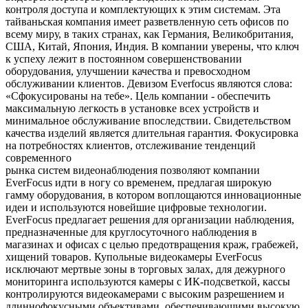
контроля доступа и комплектующих к этим системам. Эта
тайваньская компания имеет разветвленную сеть офисов по
всему миру, в таких странах, как Германия, Великобритания,
США, Китай, Япония, Индия. В компании уверены, что ключ
к успеху лежит в постоянном совершенствовании
оборудования, улучшении качества и превосходном
обслуживании клиентов. Девизом Everfocus являются слова:
«Сфокусированы на тебе». Цель компании - обеспечить
максимальную легкость в установке всех устройств и
минимальное обслуживание впоследствии. Свидетельством
качества изделий является длительная гарантия. Фокусировка
на потребностях клиентов, отслеживание тенденций
современного
рынка систем видеонаблюдения позволяют компании
EverFocus идти в ногу со временем, предлагая широкую
гамму оборудования, в котором воплощаются инновационные
идеи и используются новейшие цифровые технологии.
EverFocus предлагает решения для организации наблюдения,
предназначенные для круглосуточного наблюдения в
магазинах и офисах с целью предотвращения краж, грабежей,
хищений товаров. Купольные видеокамеры EverFocus
исключают мертвые зоны в торговых залах, для дежурного
мониторинга используются камеры с ИК-подсветкой, кассы
контролируются видеокамерами с высоким разрешением и
длиннофокусными объективами, обеспечивающими высокую