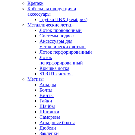
Крепеж
Кабельная продукция и
аксессуары
Трубка ПВХ (кембрик)
Металлические лотки
Лоток проволочный
Системы подвеса
Аксессуары для
металлических лотков
Лоток перфорированный
Лоток
неперфорированный
Крышка лотка
STRUT система
Метизы
Анкеры
Болты
Винты
Гайки
Шайбы
Шпильки
Саморезы
Анкерные болты
Дюбели
Заклепки