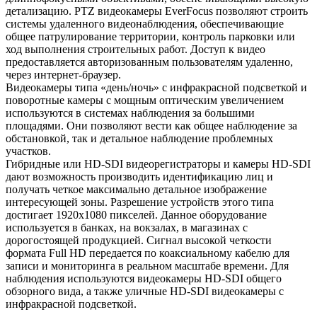
детализацию. PTZ видеокамеры EverFocus позволяют строить
системы удаленного видеонаблюдения, обеспечивающие
общее патрулирование территории, контроль парковки или
ход выполнения строительных работ. Доступ к видео
предоставляется авторизованным пользователям удаленно,
через интернет-браузер.
Видеокамеры типа «день/ночь» с инфракрасной подсветкой и
поворотные камеры с мощным оптическим увеличением
используются в системах наблюдения за большими
площадями. Они позволяют вести как общее наблюдение за
обстановкой, так и детальное наблюдение проблемных
участков.
Гибридные или HD-SDI видеорегистраторы и камеры HD-SDI
дают возможность производить идентификацию лиц и
получать четкое максимально детальное изображение
интересующей зоны. Разрешение устройств этого типа
достигает 1920х1080 пикселей. Данное оборудование
используется в банках, на вокзалах, в магазинах с
дорогостоящей продукцией. Сигнал высокой четкости
формата Full HD передается по коаксиальному кабелю для
записи и мониторинга в реальном масштабе времени. Для
наблюдения используются видеокамеры HD-SDI общего
обзорного вида, а также уличные HD-SDI видеокамеры с
инфракрасной подсветкой.