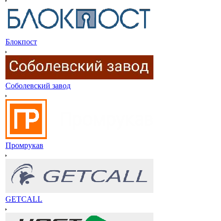
Блокпост
Соболевский завод
Промрукав
GETCALL