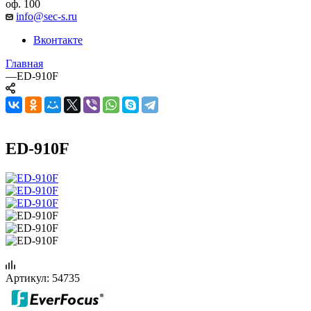
оф. 100
info@sec-s.ru
Вконтакте
Главная
—
ED-910F
ED-910F
Артикул:
54735