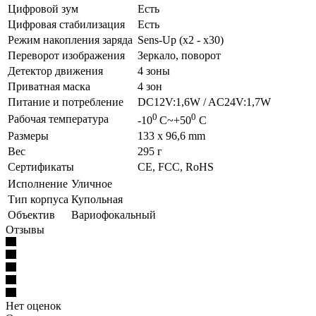
Цифровой зум
Есть
Цифровая стабилизация
Есть
Режим накопления заряда
Sens-Up (х2 - х30)
Переворот изображения
Зеркало, поворот
Детектор движения
4 зоны
Приватная маска
4 зон
Питание и потребление
DC12V:1,6W / AC24V:1,7W
0
0
Рабочая температура
-10
C~+50
C
Размеры
133 x 96,6 mm
Вес
295 г
Сертификаты
CE, FCC, RoHS
Исполнение
Уличное
Тип корпуса
Купольная
Объектив
Вариофокальный
Отзывы
Нет оценок