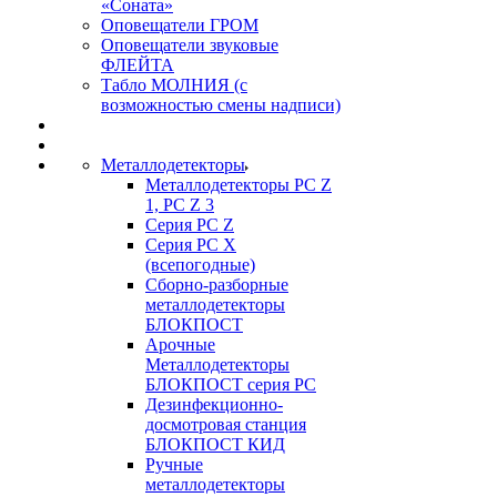
«Соната»
Оповещатели ГРОМ
Оповещатели звуковые
ФЛЕЙТА
Табло МОЛНИЯ (с
возможностью смены надписи)
Металлодетекторы
Металлодетекторы РС Z
1, PC Z 3
Серия РС Z
Серия РС X
(всепогодные)
Сборно-разборные
металлодетекторы
БЛОКПОСТ
Арочные
Металлодетекторы
БЛОКПОСТ серия РС
Дезинфекционно-
досмотровая станция
БЛОКПОСТ КИД
Ручные
металлодетекторы