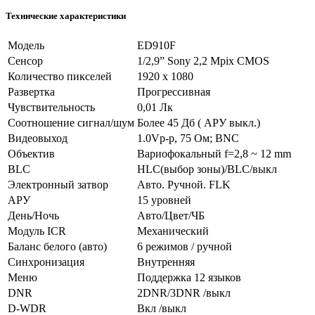
Технические характеристики
Модель
ED910F
Сенсор
1/2,9” Sony 2,2 Mpix CMOS
Количество пикселей
1920 х 1080
Развертка
Прогрессивная
Чувствительность
0,01 Лк
Соотношение сигнал/шум
Более 45 Дб ( АРУ выкл.)
Видеовыход
1.0Vp-p, 75 Ом; BNC
Объектив
Вариофокальный f=2,8 ~ 12 mm
BLC
HLC(выбор зоны)/BLC/выкл
Электронный затвор
Авто. Ручной. FLK
АРУ
15 уровней
День/Ночь
Авто/Цвет/ЧБ
Модуль ICR
Механический
Баланс белого (авто)
6 режимов / ручной
Синхронизация
Внутренняя
Меню
Поддержка 12 языков
DNR
2DNR/3DNR /выкл
D-WDR
Вкл /выкл