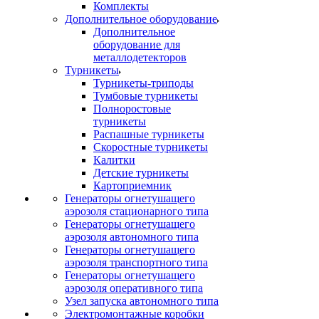
Комплекты
Дополнительное оборудование
Дополнительное
оборудование для
металлодетекторов
Турникеты
Турникеты-триподы
Тумбовые турникеты
Полноростовые
турникеты
Распашные турникеты
Скоростные турникеты
Калитки
Детские турникеты
Картоприемник
Генераторы огнетушащего
аэрозоля стационарного типа
Генераторы огнетушащего
аэрозоля автономного типа
Генераторы огнетушащего
аэрозоля транспортного типа
Генераторы огнетушащего
аэрозоля оперативного типа
Узел запуска автономного типа
Электромонтажные коробки