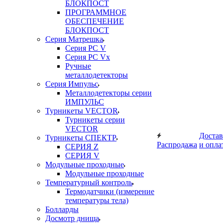
БЛОКПОСТ
ПРОГРАММНОЕ
ОБЕСПЕЧЕНИЕ
БЛОКПОСТ
Серия Матрешка
Серия PC V
Серия PC Vx
Ручные
металлодетекторы
Серия Импульс
Металлодетекторы серии
ИМПУЛЬС
Турникеты VECTOR
Турникеты серии
VECTOR
Достав
Турникеты СПЕКТР
Распродажа
и опла
СЕРИЯ Z
СЕРИЯ V
Модульные проходные
Модульные проходные
Температурный контроль
Термодатчики (измерение
температуры тела)
Болларды
Досмотр днища