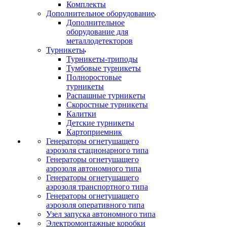
Комплекты
Дополнительное оборудование
Дополнительное
оборудование для
металлодетекторов
Турникеты
Турникеты-триподы
Тумбовые турникеты
Полноростовые
турникеты
Распашные турникеты
Скоростные турникеты
Калитки
Детские турникеты
Картоприемник
Генераторы огнетушащего
аэрозоля стационарного типа
Генераторы огнетушащего
аэрозоля автономного типа
Генераторы огнетушащего
аэрозоля транспортного типа
Генераторы огнетушащего
аэрозоля оперативного типа
Узел запуска автономного типа
Электромонтажные коробки