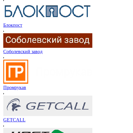
Блокпост
Соболевский завод
Промрукав
GETCALL