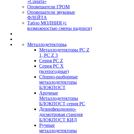
«Соната»
Оповещатели ГРОМ
Оповещатели звуковые
ФЛЕЙТА
Табло МОЛНИЯ (с
возможностью смены надписи)
Металлодетекторы
Металлодетекторы РС Z
1, PC Z 3
Серия РС Z
Серия РС X
(всепогодные)
Сборно-разборные
металлодетекторы
БЛОКПОСТ
Арочные
Металлодетекторы
БЛОКПОСТ серия РС
Дезинфекционно-
досмотровая станция
БЛОКПОСТ КИД
Ручные
металлодетекторы