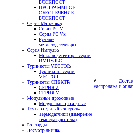
БЛОКПОСТ
ПРОГРАММНОЕ
ОБЕСПЕЧЕНИЕ
БЛОКПОСТ
Серия Матрешка
Серия PC V
Серия PC Vx
Ручные
металлодетекторы
Серия Импульс
Металлодетекторы серии
ИМПУЛЬС
Турникеты VECTOR
Турникеты серии
VECTOR
Достав
Турникеты СПЕКТР
Распродажа
и опла
СЕРИЯ Z
СЕРИЯ V
Модульные проходные
Модульные проходные
Температурный контроль
Термодатчики (измерение
температуры тела)
Болларды
Досмотр днища