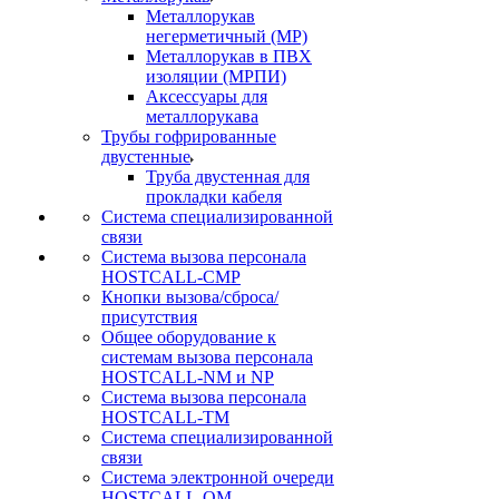
Металлорукав
негерметичный (МР)
Металлорукав в ПВХ
изоляции (МРПИ)
Аксессуары для
металлорукава
Трубы гофрированные
двустенные
Труба двустенная для
прокладки кабеля
Система специализированной
связи
Cистема вызова персонала
HOSTCALL-CMP
Кнопки вызова/сброса/
присутствия
Общее оборудование к
системам вызова персонала
HOSTCALL-NM и NP
Система вызова персонала
HOSTCALL-TM
Система специализированной
связи
Система электронной очереди
HOSTCALL-QM