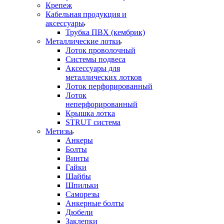
Крепеж
Кабельная продукция и
аксессуары
Трубка ПВХ (кембрик)
Металлические лотки
Лоток проволочный
Системы подвеса
Аксессуары для
металлических лотков
Лоток перфорированный
Лоток
неперфорированный
Крышка лотка
STRUT система
Метизы
Анкеры
Болты
Винты
Гайки
Шайбы
Шпильки
Саморезы
Анкерные болты
Дюбели
Заклепки