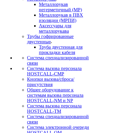
Металлорукав
негерметичный (МР)
Металлорукав в ПВХ
изоляции (МРПИ)
Аксессуары для
металлорукава
Трубы гофрированные
двустенные
Труба двустенная для
прокладки кабеля
Система специализированной
связи
Cистема вызова персонала
HOSTCALL-CMP
Кнопки вызова/сброса/
присутствия
Общее оборудование к
системам вызова персонала
HOSTCALL-NM и NP
Система вызова персонала
HOSTCALL-TM
Система специализированной
связи
Система электронной очереди
HOSTCALL-QM