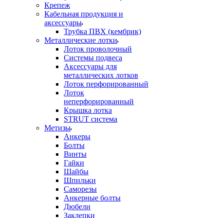
Крепеж
Кабельная продукция и
аксессуары
Трубка ПВХ (кембрик)
Металлические лотки
Лоток проволочный
Системы подвеса
Аксессуары для
металлических лотков
Лоток перфорированный
Лоток
неперфорированный
Крышка лотка
STRUT система
Метизы
Анкеры
Болты
Винты
Гайки
Шайбы
Шпильки
Саморезы
Анкерные болты
Дюбели
Заклепки