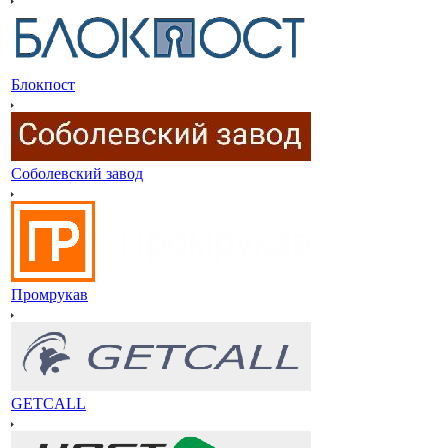
Блокпост
Соболевский завод
Промрукав
GETCALL