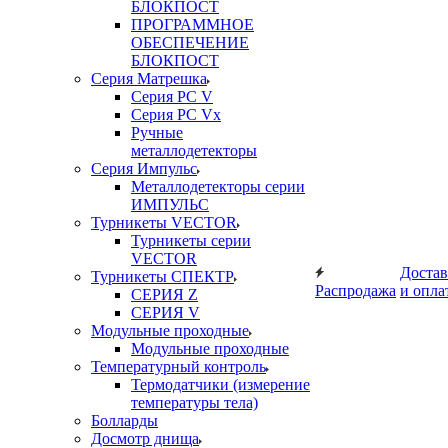
БЛОКПОСТ
ПРОГРАММНОЕ
ОБЕСПЕЧЕНИЕ
БЛОКПОСТ
Серия Матрешка
Серия PC V
Серия PC Vx
Ручные
металлодетекторы
Серия Импульс
Металлодетекторы серии
ИМПУЛЬС
Турникеты VECTOR
Турникеты серии
VECTOR
Достав
Турникеты СПЕКТР
Распродажа
и опла
СЕРИЯ Z
СЕРИЯ V
Модульные проходные
Модульные проходные
Температурный контроль
Термодатчики (измерение
температуры тела)
Болларды
Досмотр днища