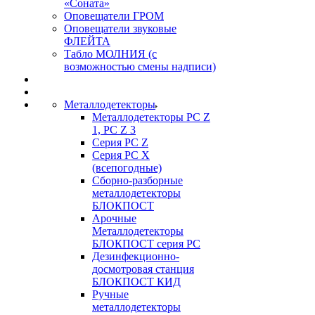
«Соната»
Оповещатели ГРОМ
Оповещатели звуковые
ФЛЕЙТА
Табло МОЛНИЯ (с
возможностью смены надписи)
Металлодетекторы
Металлодетекторы РС Z
1, PC Z 3
Серия РС Z
Серия РС X
(всепогодные)
Сборно-разборные
металлодетекторы
БЛОКПОСТ
Арочные
Металлодетекторы
БЛОКПОСТ серия РС
Дезинфекционно-
досмотровая станция
БЛОКПОСТ КИД
Ручные
металлодетекторы