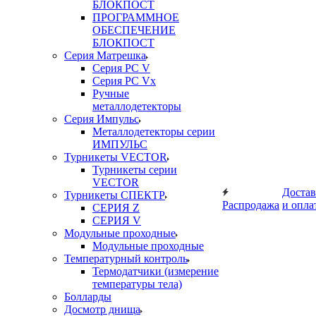
БЛОКПОСТ
ПРОГРАММНОЕ
ОБЕСПЕЧЕНИЕ
БЛОКПОСТ
Серия Матрешка
Серия PC V
Серия PC Vx
Ручные
металлодетекторы
Серия Импульс
Металлодетекторы серии
ИМПУЛЬС
Турникеты VECTOR
Турникеты серии
VECTOR
Достав
Турникеты СПЕКТР
Распродажа
и опла
СЕРИЯ Z
СЕРИЯ V
Модульные проходные
Модульные проходные
Температурный контроль
Термодатчики (измерение
температуры тела)
Болларды
Досмотр днища