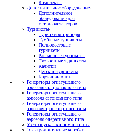
Комплекты
Дополнительное оборудование
Дополнительное
оборудование для
металлодетекторов
Турникеты
Турникеты-триподы
Тумбовые турникеты
Полноростовые
турникеты
Распашные турникеты
Скоростные турникеты
Калитки
Детские турникеты
Картоприемник
Генераторы огнетушащего
аэрозоля стационарного типа
Генераторы огнетушащего
аэрозоля автономного типа
Генераторы огнетушащего
аэрозоля транспортного типа
Генераторы огнетушащего
аэрозоля оперативного типа
Узел запуска автономного типа
Электромонтажные коробки