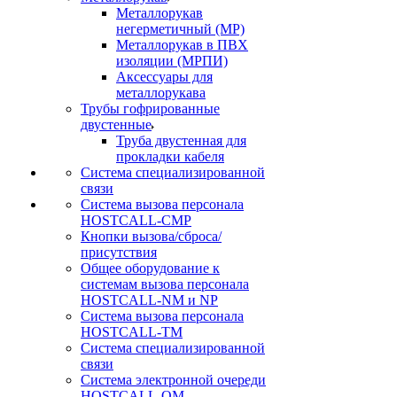
Металлорукав
негерметичный (МР)
Металлорукав в ПВХ
изоляции (МРПИ)
Аксессуары для
металлорукава
Трубы гофрированные
двустенные
Труба двустенная для
прокладки кабеля
Система специализированной
связи
Cистема вызова персонала
HOSTCALL-CMP
Кнопки вызова/сброса/
присутствия
Общее оборудование к
системам вызова персонала
HOSTCALL-NM и NP
Система вызова персонала
HOSTCALL-TM
Система специализированной
связи
Система электронной очереди
HOSTCALL-QM