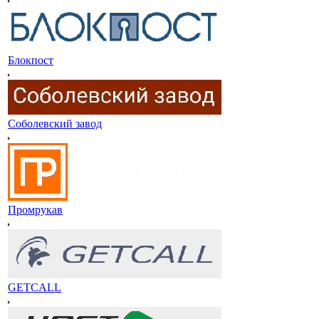
Блокпост
Соболевский завод
Промрукав
GETCALL