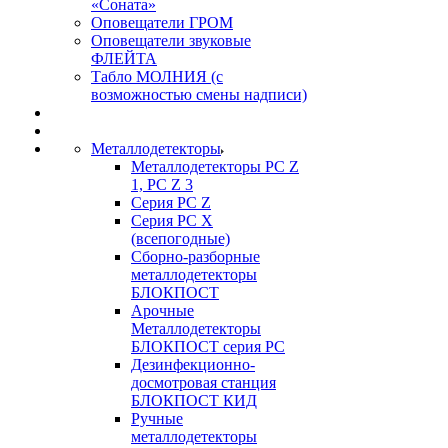
«Соната»
Оповещатели ГРОМ
Оповещатели звуковые
ФЛЕЙТА
Табло МОЛНИЯ (с
возможностью смены надписи)
Металлодетекторы
Металлодетекторы РС Z
1, PC Z 3
Серия РС Z
Серия РС X
(всепогодные)
Сборно-разборные
металлодетекторы
БЛОКПОСТ
Арочные
Металлодетекторы
БЛОКПОСТ серия РС
Дезинфекционно-
досмотровая станция
БЛОКПОСТ КИД
Ручные
металлодетекторы