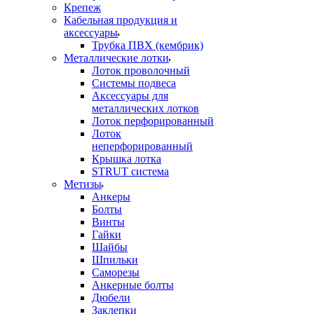
Крепеж
Кабельная продукция и
аксессуары
Трубка ПВХ (кембрик)
Металлические лотки
Лоток проволочный
Системы подвеса
Аксессуары для
металлических лотков
Лоток перфорированный
Лоток
неперфорированный
Крышка лотка
STRUT система
Метизы
Анкеры
Болты
Винты
Гайки
Шайбы
Шпильки
Саморезы
Анкерные болты
Дюбели
Заклепки