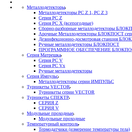
Металлодетекторы
Металлодетекторы РС Z 1, PC Z 3
Серия РС Z
Серия РС X (всепогодные)
Сборно-разборные металлодетекторы БЛО
Арочные Металлодетекторы БЛОКПОСТ сер
Дезинфекционно-досмотровая станция БЛ
Ручные металлодетекторы БЛОКПОСТ
ПРОГРАММНОЕ ОБЕСПЕЧЕНИЕ БЛОКПО
Серия Матрешка
Серия PC V
Серия PC Vx
Ручные металлодетекторы
Серия Импульс
Металлодетекторы серии ИМПУЛЬС
Турникеты VECTOR
Турникеты серии VECTOR
Турникеты СПЕКТР
СЕРИЯ Z
СЕРИЯ V
Модульные проходные
Модульные проходные
Температурный контроль
Термодатчики (измерение температуры тела)