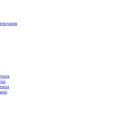
текторов
 типа
ипа
 типа
типа