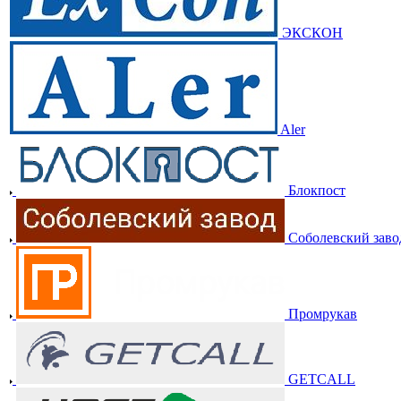
ЭКСКОН
Aler
Блокпост
Соболевский заво
Промрукав
GETCALL