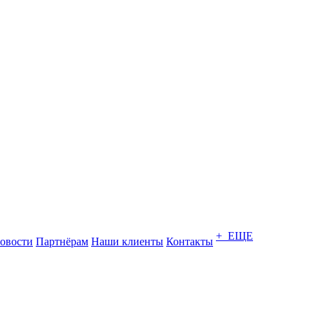
+ ЕЩЕ
овости
Партнёрам
Наши клиенты
Контакты