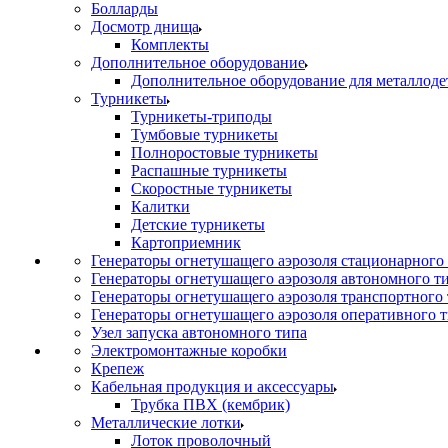
Болларды
Досмотр днища
Комплекты
Дополнительное оборудование
Дополнительное оборудование для металлоде
Турникеты
Турникеты-триподы
Тумбовые турникеты
Полноростовые турникеты
Распашные турникеты
Скоростные турникеты
Калитки
Детские турникеты
Картоприемник
Генераторы огнетушащего аэрозоля стационарного
Генераторы огнетушащего аэрозоля автономного т
Генераторы огнетушащего аэрозоля транспортного
Генераторы огнетушащего аэрозоля оперативного 
Узел запуска автономного типа
Электромонтажные коробки
Крепеж
Кабельная продукция и аксессуары
Трубка ПВХ (кембрик)
Металлические лотки
Лоток проволочный