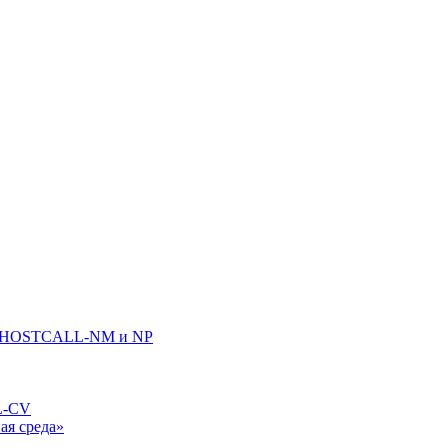
ла HOSTCALL-NM и NP
L-CV
ая среда»