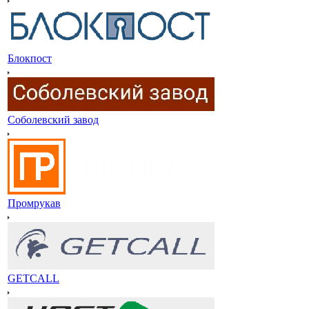
Блокпост
Соболевский завод
Промрукав
GETCALL