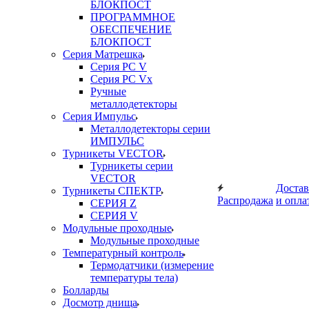
БЛОКПОСТ
ПРОГРАММНОЕ
ОБЕСПЕЧЕНИЕ
БЛОКПОСТ
Серия Матрешка
Серия PC V
Серия PC Vx
Ручные
металлодетекторы
Серия Импульс
Металлодетекторы серии
ИМПУЛЬС
Турникеты VECTOR
Турникеты серии
VECTOR
Достав
Турникеты СПЕКТР
Распродажа
и опла
СЕРИЯ Z
СЕРИЯ V
Модульные проходные
Модульные проходные
Температурный контроль
Термодатчики (измерение
температуры тела)
Болларды
Досмотр днища