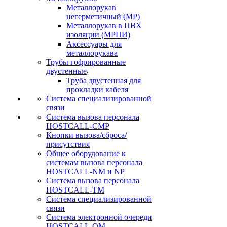
Металлорукав
негерметичный (МР)
Металлорукав в ПВХ
изоляции (МРПИ)
Аксессуары для
металлорукава
Трубы гофрированные
двустенные
Труба двустенная для
прокладки кабеля
Система специализированной
связи
Cистема вызова персонала
HOSTCALL-CMP
Кнопки вызова/сброса/
присутствия
Общее оборудование к
системам вызова персонала
HOSTCALL-NM и NP
Система вызова персонала
HOSTCALL-TM
Система специализированной
связи
Система электронной очереди
HOSTCALL-QM