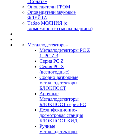
«Соната»
Оповещатели ГРОМ
Оповещатели звуковые
ФЛЕЙТА
Табло МОЛНИЯ (с
возможностью смены надписи)
Металлодетекторы
Металлодетекторы РС Z
1, PC Z 3
Серия РС Z
Серия РС X
(всепогодные)
Сборно-разборные
металлодетекторы
БЛОКПОСТ
Арочные
Металлодетекторы
БЛОКПОСТ серия РС
Дезинфекционно-
досмотровая станция
БЛОКПОСТ КИД
Ручные
металлодетекторы