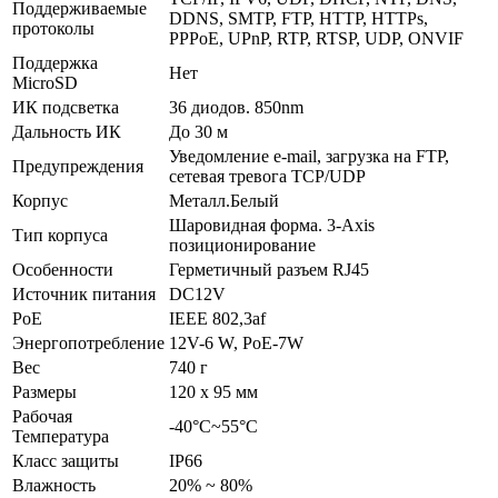
Поддерживаемые
DDNS, SMTP, FTP, HTTP, HTTPs,
протоколы
PPPoE, UPnP, RTP, RTSP, UDP, ONVIF
Поддержка
Нет
MicroSD
ИК подсветка
36 диодов. 850nm
Дальность ИК
До 30 м
Уведомление e-mail, загрузка на FTP,
Предупреждения
сетевая тревога TCP/UDP
Корпус
Металл.Белый
Шаровидная форма. 3-Axis
Тип корпуса
позиционирование
Особенности
Герметичный разъем RJ45
Источник питания
DC12V
PoE
IEEE 802,3af
Энергопотребление
12V-6 W, PoE-7W
Вес
740 г
Размеры
120 x 95 мм
Рабочая
-40°C~55°C
Температура
Класс защиты
IP66
Влажность
20% ~ 80%