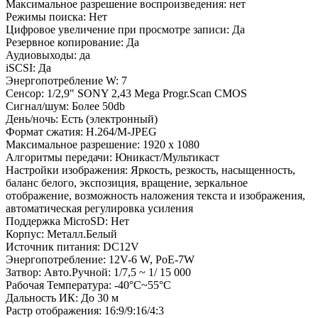
Максимальное разрешение воспроизведения: нет
Режимы поиска: Нет
Цифровое увеличение при просмотре записи: Да
Резервное копирование: Да
Аудиовыходы: да
iSCSI: Да
Энергопотребление W: 7
Сенсор: 1/2,9" SONY 2,43 Mega Progr.Scan CMOS
Сигнал/шум: Более 50db
День/ночь: Есть (электронный)
Формат сжатия: H.264/M-JPEG
Максимальное разрешение: 1920 х 1080
Алгоритмы передачи: Юникаст/Мультикаст
Настройки изображения: Яркость, резкость, насыщенность,
баланс белого, экспозиция, вращение, зеркальное
отображение, возможность наложения текста и изображения,
автоматическая регулировка усиления
Поддержка MicroSD: Нет
Корпус: Металл.Белый
Источник питания: DC12V
Энергопотребление: 12V-6 W, PoE-7W
Затвор: Авто.Ручной: 1/7,5 ~ 1/ 15 000
Рабочая Температура: -40°C~55°C
Дальность ИК: До 30 м
Растр отображения: 16:9/9:16/4:3