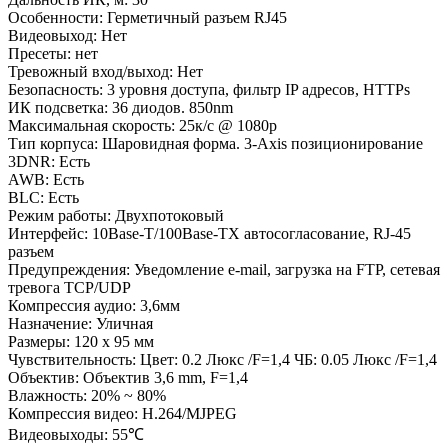
Особенности: Герметичный разъем RJ45
Видеовыход: Нет
Пресеты: нет
Тревожный вход/выход: Нет
Безопасность: 3 уровня доступа, фильтр IP адресов, HTTPs
ИК подсветка: 36 диодов. 850nm
Максимальная скорость: 25к/с @ 1080p
Тип корпуса: Шаровидная форма. 3-Axis позиционирование
3DNR: Есть
AWB: Есть
BLC: Есть
Режим работы: Двухпотоковый
Интерфейс: 10Base-T/100Base-TX автосогласование, RJ-45
разъем
Предупреждения: Уведомление e-mail, загрузка на FTP, сетевая
тревога TCP/UDP
Компрессия аудио: 3,6мм
Назначение: Уличная
Размеры: 120 x 95 мм
Чувствительность: Цвет: 0.2 Люкс /F=1,4 ЧБ: 0.05 Люкс /F=1,4
Объектив: Объектив 3,6 mm, F=1,4
Влажность: 20% ~ 80%
Компрессия видео: H.264/MJPEG
Видеовыходы: 55℃