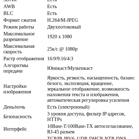
AWB
Есть
BLC
Есть
Формат сжатия
H.264/M-JPEG
Режим работы
Двухпотоковый
Максимальное
1920 х 1080
разрешение
Максимальная
25к/с @ 1080p
скорость
Растр отображения
16:9/9:16/4:3
Алгоритмы
Юникаст/Мультикаст
передачи
Яркость, резкость, насыщенность, баланс
белого, экспозиция, вращение,
Настройки
зеркальное отображение, возможность
изображения
наложения текста и изображения,
автоматическая регулировка усиления
День/ночь
Есть (электронный)
3 уровня доступа, фильтр IP адресов,
Безопасность
HTTPs
10Base-T/100Base-TX автосогласование,
Интерфейс
RJ-45 разъем
TCP/IP, IPV6, UDP, DHCP, NTP, DNS,