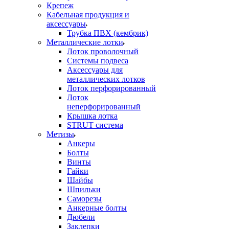
Крепеж
Кабельная продукция и
аксессуары
Трубка ПВХ (кембрик)
Металлические лотки
Лоток проволочный
Системы подвеса
Аксессуары для
металлических лотков
Лоток перфорированный
Лоток
неперфорированный
Крышка лотка
STRUT система
Метизы
Анкеры
Болты
Винты
Гайки
Шайбы
Шпильки
Саморезы
Анкерные болты
Дюбели
Заклепки