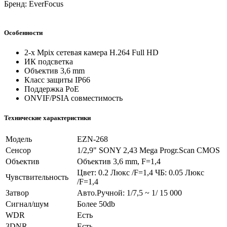
Бренд: EverFocus
Особенности
2-х Мpix сетевая камера H.264 Full HD
ИК подсветка
Объектив 3,6 mm
Класс защиты IP66
Поддержка PoE
ONVIF/PSIA совместимость
Технические характеристики
Модель
EZN-268
Сенсор
1/2,9" SONY 2,43 Mega Progr.Scan CMOS
Объектив
Объектив 3,6 mm, F=1,4
Цвет: 0.2 Люкс /F=1,4 ЧБ: 0.05 Люкс
Чувствительность
/F=1,4
Затвор
Авто.Ручной: 1/7,5 ~ 1/ 15 000
Сигнал/шум
Более 50db
WDR
Есть
3DNR
Есть