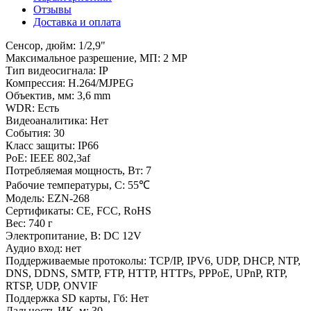
Отзывы
Доставка и оплата
Сенсор, дюйм: 1/2,9"
Максимальное разрешение, МП: 2 MP
Тип видеосигнала: IP
Компрессия: H.264/MJPEG
Объектив, мм: 3,6 mm
WDR: Есть
Видеоаналитика: Нет
События: 30
Класс защиты: IP66
PoE: IEEE 802,3af
Потребляемая мощность, Вт: 7
Рабочие температуры, С: 55℃
Модель: EZN-268
Сертификаты: CE, FCC, RoHS
Вес: 740 г
Электропитание, В: DC 12V
Аудио вход: нет
Поддерживаемые протоколы: TCP/IP, IPV6, UDP, DHCP, NTP,
DNS, DDNS, SMTP, FTP, HTTP, HTTPs, PPPoE, UPnP, RTP,
RTSP, UDP, ONVIF
Поддержка SD карты, Гб: Нет
Дальность ИК, м: 30