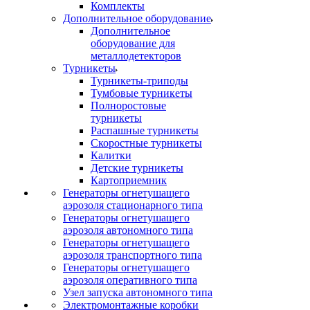
Комплекты
Дополнительное оборудование
Дополнительное
оборудование для
металлодетекторов
Турникеты
Турникеты-триподы
Тумбовые турникеты
Полноростовые
турникеты
Распашные турникеты
Скоростные турникеты
Калитки
Детские турникеты
Картоприемник
Генераторы огнетушащего
аэрозоля стационарного типа
Генераторы огнетушащего
аэрозоля автономного типа
Генераторы огнетушащего
аэрозоля транспортного типа
Генераторы огнетушащего
аэрозоля оперативного типа
Узел запуска автономного типа
Электромонтажные коробки