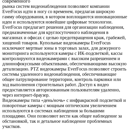
современного
рынка систем видеонаблюдения позволяют компании
EverFocus идти в ногу со временем, предлагая широкую
гамму оборудования, в котором воплощаются инновационные
идеи и используются новейшие цифровые технологии.
EverFocus предлагает решения для организации наблюдения,
предназначенные для круглосуточного наблюдения в
магазинах и офисах с целью предотвращения краж, грабежей,
хищений товаров. Купольные видеокамеры EverFocus
исключают мертвые зоны в торговых залах, для дежурного
мониторинга используются камеры с ИК-подсветкой, кассы
контролируются видеокамерами с высоким разрешением и
длиннофокусными объективами, обеспечивающими высокую
детализацию. PTZ видеокамеры EverFocus позволяют строить
системы удаленного видеонаблюдения, обеспечивающие
общее патрулирование территории, контроль парковки или
ход выполнения строительных работ. Доступ к видео
предоставляется авторизованным пользователям удаленно,
через интернет-браузер.
Видеокамеры типа «день/ночь» с инфракрасной подсветкой и
поворотные камеры с мощным оптическим увеличением
используются в системах наблюдения за большими
площадями. Они позволяют вести как общее наблюдение за
обстановкой, так и детальное наблюдение проблемных
участков.