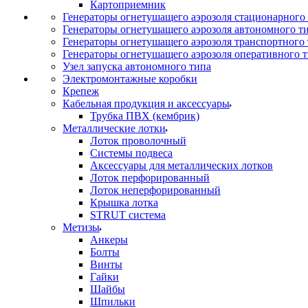
Картоприемник
Генераторы огнетушащего аэрозоля стационарного
Генераторы огнетушащего аэрозоля автономного т
Генераторы огнетушащего аэрозоля транспортного
Генераторы огнетушащего аэрозоля оперативного 
Узел запуска автономного типа
Электромонтажные коробки
Крепеж
Кабельная продукция и аксессуары
Трубка ПВХ (кембрик)
Металлические лотки
Лоток проволочный
Системы подвеса
Аксессуары для металлических лотков
Лоток перфорированный
Лоток неперфорированный
Крышка лотка
STRUT система
Метизы
Анкеры
Болты
Винты
Гайки
Шайбы
Шпильки