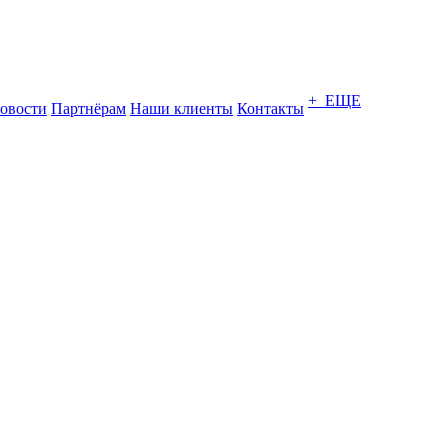
+ ЕЩЕ
овости
Партнёрам
Наши клиенты
Контакты