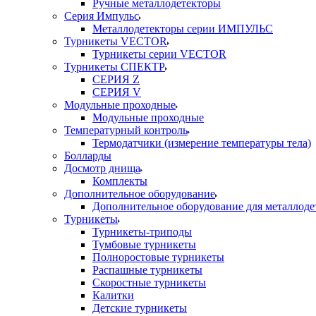
Ручные металлодетекторы
Серия Импульс
Металлодетекторы серии ИМПУЛЬС
Турникеты VECTOR
Турникеты серии VECTOR
Турникеты СПЕКТР
СЕРИЯ Z
СЕРИЯ V
Модульные проходные
Модульные проходные
Температурный контроль
Термодатчики (измерение температуры тела)
Болларды
Досмотр днища
Комплекты
Дополнительное оборудование
Дополнительное оборудование для металлоде
Турникеты
Турникеты-триподы
Тумбовые турникеты
Полноростовые турникеты
Распашные турникеты
Скоростные турникеты
Калитки
Детские турникеты