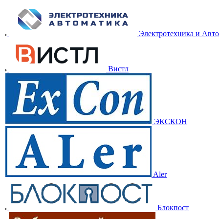
Электротехника и Авт
Вистл
ЭКСКОН
Aler
Блокпост