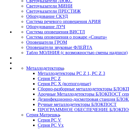
Светоуказатели ЛЮКС
Светоуказатели МИНИ
Светоуказатели ПРЕСТИЖ
Оборудование СКУД
Система речевого оповещения АРИЯ
Оборудование ЛУЧ
Система оповещения ВИСТЛ
Система оповещения о пожаре «Соната»
Оповещатели ГРОМ
Оповещатели звуковые ФЛЕЙТА
Табло МОЛНИЯ (с возможностью смены надписи)
Металлодетекторы
Металлодетекторы РС Z 1, PC Z 3
Серия РС Z
Серия РС X (всепогодные)
Сборно-разборные металлодетекторы БЛО
Арочные Металлодетекторы БЛОКПОСТ сер
Дезинфекционно-досмотровая станция БЛ
Ручные металлодетекторы БЛОКПОСТ
ПРОГРАММНОЕ ОБЕСПЕЧЕНИЕ БЛОКПО
Серия Матрешка
Серия PC V
Серия PC Vx