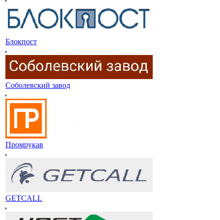
Блокпост
Соболевский завод
Промрукав
GETCALL