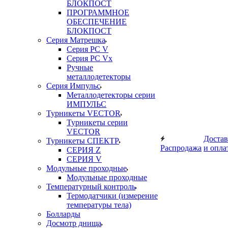
БЛОКПОСТ
ПРОГРАММНОЕ
ОБЕСПЕЧЕНИЕ
БЛОКПОСТ
Серия Матрешка
Серия PC V
Серия PC Vx
Ручные
металлодетекторы
Серия Импульс
Металлодетекторы серии
ИМПУЛЬС
Турникеты VECTOR
Турникеты серии
VECTOR
Достав
Турникеты СПЕКТР
Распродажа
и опла
СЕРИЯ Z
СЕРИЯ V
Модульные проходные
Модульные проходные
Температурный контроль
Термодатчики (измерение
температуры тела)
Болларды
Досмотр днища