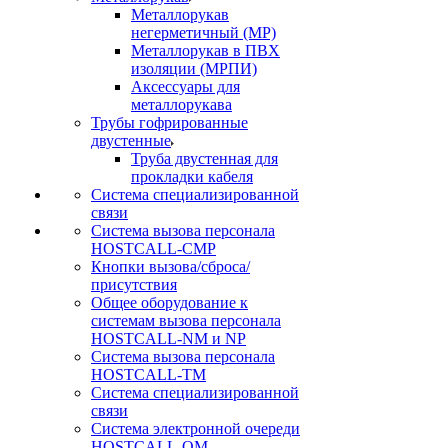
Металлорукав
негерметичный (МР)
Металлорукав в ПВХ
изоляции (МРПИ)
Аксессуары для
металлорукава
Трубы гофрированные
двустенные
Труба двустенная для
прокладки кабеля
Система специализированной
связи
Cистема вызова персонала
HOSTCALL-CMP
Кнопки вызова/сброса/
присутствия
Общее оборудование к
системам вызова персонала
HOSTCALL-NM и NP
Система вызова персонала
HOSTCALL-TM
Система специализированной
связи
Система электронной очереди
HOSTCALL-QM