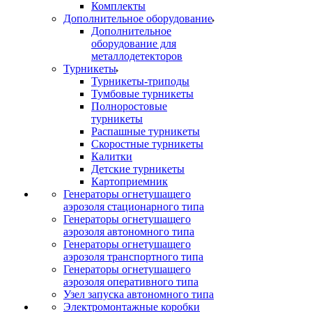
Комплекты
Дополнительное оборудование
Дополнительное
оборудование для
металлодетекторов
Турникеты
Турникеты-триподы
Тумбовые турникеты
Полноростовые
турникеты
Распашные турникеты
Скоростные турникеты
Калитки
Детские турникеты
Картоприемник
Генераторы огнетушащего
аэрозоля стационарного типа
Генераторы огнетушащего
аэрозоля автономного типа
Генераторы огнетушащего
аэрозоля транспортного типа
Генераторы огнетушащего
аэрозоля оперативного типа
Узел запуска автономного типа
Электромонтажные коробки