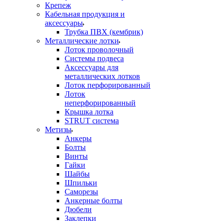
Крепеж
Кабельная продукция и
аксессуары
Трубка ПВХ (кембрик)
Металлические лотки
Лоток проволочный
Системы подвеса
Аксессуары для
металлических лотков
Лоток перфорированный
Лоток
неперфорированный
Крышка лотка
STRUT система
Метизы
Анкеры
Болты
Винты
Гайки
Шайбы
Шпильки
Саморезы
Анкерные болты
Дюбели
Заклепки