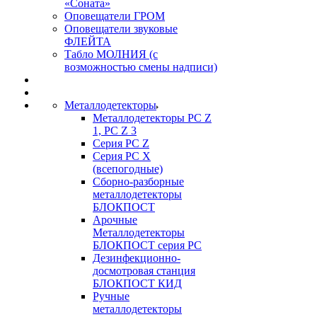
«Соната»
Оповещатели ГРОМ
Оповещатели звуковые
ФЛЕЙТА
Табло МОЛНИЯ (с
возможностью смены надписи)
Металлодетекторы
Металлодетекторы РС Z
1, PC Z 3
Серия РС Z
Серия РС X
(всепогодные)
Сборно-разборные
металлодетекторы
БЛОКПОСТ
Арочные
Металлодетекторы
БЛОКПОСТ серия РС
Дезинфекционно-
досмотровая станция
БЛОКПОСТ КИД
Ручные
металлодетекторы